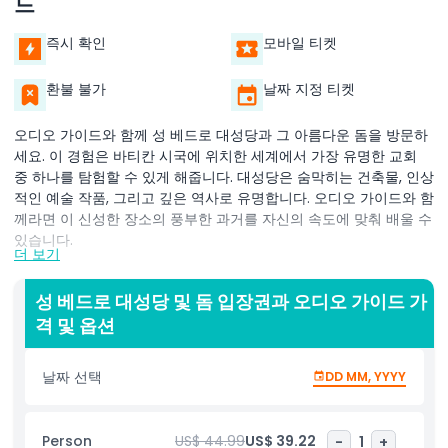
드
즉시 확인
모바일 티켓
환불 불가
날짜 지정 티켓
오디오 가이드와 함께 성 베드로 대성당과 그 아름다운 돔을 방문하
세요. 이 경험은 바티칸 시국에 위치한 세계에서 가장 유명한 교회
중 하나를 탐험할 수 있게 해줍니다. 대성당은 숨막히는 건축물, 인상
적인 예술 작품, 그리고 깊은 역사로 유명합니다. 오디오 가이드와 함
께라면 이 신성한 장소의 풍부한 과거를 자신의 속도에 맞춰 배울 수
있습니다.
더 보기
투어는 성 베드로 대성당 입장으로 시작하며, 그 웅장한 내부를 감상
할 수 있습니다. 미켈란젤로의 피에타, 베르니니의 발다키노, 그리고
성 베드로 대성당 및 돔 입장권과 오디오 가이드 가
교회를 장식하는 아름다운 모자이크를 감상해 보세요. 대성당의 모
격 및 옵션
든 구석은 바티칸 시국에서 꼭 방문해야 할 장소임을 드러내는 놀라
운 세부 사항들로 가득합니다.
날짜 선택
DD MM, YYYY
대성당을 탐험한 후에는 잊지 못할 전망을 위해 돔 위로 올라가 보세
요. 꼭대기에 올라 바티칸 시국과 로마의 멋진 경치를 보실 수 있습
Person
US$ 44.99
US$ 39.22
-
1
+
니다. 이 등반은 그만한 가치가 있으며, 돔에서 바라본 파노라마 전망