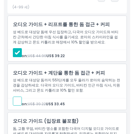
은 숨이 멎을 만큼 아름답습니다. 위에서 도시를 보는 독특한 시각을
(4-99 세)
경험하여 이 방문을 더욱 특별하게 만드세요.
오디오 가이드는 성 베드로 대성당과 그 돔에 관한 흥미로운 사실과
오디오 가이드 + 리프트를 통한 돔 접근 + 커피
이야기를 제공합니다. 역사, 건축, 그리고 유명한 예술 작품을 설명하
성 베드로 대성당 돔에 우선 입장하고, 다국어 오디오 가이드와 바티
며 이 놀라운 장소를 더욱 깊이 이해하도록 돕습니다. 이해하기 쉬운
칸 근처에서 간단한 아침 식사를 즐기세요. 로마의 스카이라인을 쉽
정보로 오디오 가이드는 방문을 즐겁고 교육적인 경험으로 만들어
게 감상하고 몬도 카톨리코 매장에서 10% 할인을 받으세요.
줍니다.
Person:
US$ 44.99
US$ 39.22
오디오 가이드가 포함된 성 베드로 대성당 및 돔 입장권 예약은 이
상징적인 명소를 탐험하기에 완벽한 방법입니다. 긴 대기줄을 피하
고 원활한 경험을 즐기며 바티칸 시국의 아름다움을 발견하세요. 역
오디오 가이드 + 계단을 통한 돔 접근 + 커피
사, 건축에 관심이 있거나 단순히 멋진 전망을 감상하고 싶다면 로마
성 베드로 대성당 돔까지 551단계를 모두 올라가 로마의 숨막히는 전
방문 시 반드시 해야 할 경험입니다.
경을 감상하세요. 다국어 오디오 가이드, 바티칸 인근 아침 식사, 지원
서비스, 그리고 몬도 카톨리코 10% 할인 포함.
하이라이트
Person:
US$ 39.22
US$ 33.45
오디오 가이드 (입장료 불포함)
포함 사항
돔, 교황 무덤, 바티칸 명소를 포함한 다국어 디지털 오디오 가이드로
성 베드로 대성당을 자유롭게 탐험하세요. 입장료는 포함되어 있지