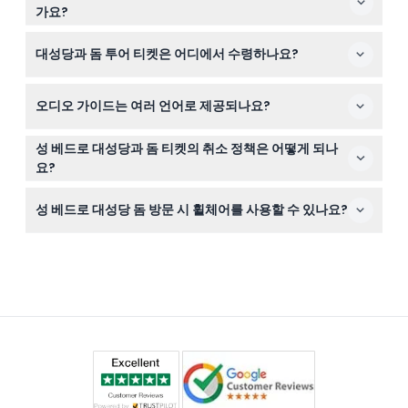
니다. 원활한 입장을 위해 스카프나 스웨터를 지참하거나
가요?
단정한 복장을 권장합니다.
7세 미만 어린이, 75세 이상 성인, 임산부, 어지럼증, 폐쇄공
대성당과 돔 투어 티켓은 어디에서 수령하나요?
포증, 심장 질환, 보행 장애가 있는 분은 등반을 권장하지 않
습니다.
성 베드로 대성당에서 가까운 보르고 산토 스피리토의 알
오디오 가이드는 여러 언어로 제공되나요?
산 미켈레 카페에서 바우처를 티켓으로 교환하셔야 합니다.
예, 영어, 이탈리아어, 프랑스어, 스페인어, 독일어, 만다린어
성 베드로 대성당과 돔 티켓의 취소 정책은 어떻게 되나
를 포함한 여러 언어로 오디오 가이드를 제공하여 원하는
요?
언어로 경험을 즐길 수 있습니다.
티켓은 환불 불가 및 취소 불가이므로 계획에 맞게 날짜와
성 베드로 대성당 돔 방문 시 휠체어를 사용할 수 있나요?
시간을 신중히 선택하시기 바랍니다.
안타깝게도 돔 등반 특성상 투어는 휠체어 접근이 불가능합
니다.