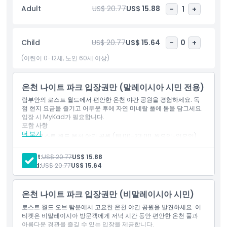
하이라이트
Adult
US$ 20.77
US$ 15.88
-
1
+
포함 사항
Child
US$ 20.77
US$ 15.64
-
0
+
(어린이 0-12세, 노인 60세 이상)
아동 성인 정책
온천 나이트 파크 입장권만 (말레이시아 시민 전용)
포함되지 않는 사항
람부안의 로스트 월드에서 편안한 온천 야간 공원을 경험하세요. 독
점 현지 요금을 즐기고 어두운 후에 자연 미네랄 풀에 몸을 담그세요.
입장 시 MyKad가 필요합니다.
운영 시간
포함 사항
더 보기
1 로스트 월드 온천 야간 공원 (18:00-23:00, 월요일-일요일).
티켓
알아야 할 사항
루미너스 포레스트 (20:00-22:00, 월요일-일요일)
Adult:
US$ 20.77
US$ 15.88
동물 교감 공간 (마지막 입장 22:00)
Child:
US$ 20.77
US$ 15.64
위치
온천 나이트 파크 입장권만 (비말레이시아 시민)
가는 방법
로스트 월드 오브 탐분에서 고요한 온천 야간 공원을 발견하세요. 이
티켓은 비말레이시아 방문객에게 저녁 시간 동안 편안한 온천 풀과
아름다운 경관을 즐길 수 있는 입장을 제공합니다.