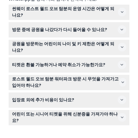
썬웨이 로스트 월드 오브 탐분의 운영 시간은 어떻게 되
나요?
공원은 수요일부터 월요일까지 오전 11시부터 오후 11시까지
방문 중에 공원을 나갔다가 다시 들어올 수 있나요?
운영되며, 주말, 공휴일 및 학교 휴일에는 오전 10시부터 오
후 11시까지 운영됩니다. 화요일은 말레이시아 학교 및 공휴
아니요, 썬웨이 로스트 월드 오브 탐분을 나가면 재입장이
일을 제외하고는 휴무입니다(변경될 수 있으니 예약 시 확
공원을 방문하는 어린이의 나이 및 키 제한은 어떻게 되
허용되지 않으므로 방문 계획을 잘 세우시기 바랍니다.
인 바랍니다).
나요?
키가 90cm 이상인 0~12세 어린이는 어린이 티켓이 필요하
티켓은 환불 가능하거나 예약 취소가 가능한가요?
며, 90cm 미만 어린이는 무료 입장 가능합니다.
티켓은 환불 불가하며 취소할 수 없으므로 방문하는 정확한
로스트 월드 오브 탐분 워터파크 방문 시 무엇을 가져가고
날짜에 맞춰 예약하시기 바랍니다.
입어야 하나요?
적절한 수영복을 착용하고, 외부 부력 장치, 얼굴 마스크, 오
입장료 외에 추가 비용이 있나요?
리발은 가져오지 마십시오. 자외선 차단제, 수건, 물 신발 등
필수품을 꼭 챙기세요.
네, 튜브 대여 및 사물함 대여 같은 일부 놀이기구 및 활동
어린이 또는 시니어 티켓을 위해 신분증을 가져가야 하나
은 별도의 비용이 들며, 입장권에 포함되어 있지 않습니다.
요?
네, 어린이 및 시니어 티켓 자격을 확인하기 위해 출생 증명
서나 여권과 같은 신분증명서를 반드시 지참해야 합니다.