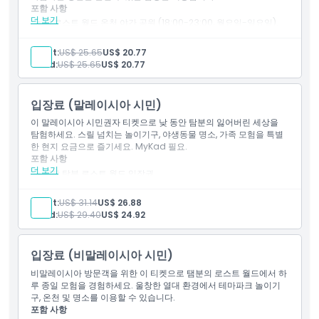
포함 사항
교환 방법
더 보기
1 로스트 월드 온천 야간 공원 (18:00-23:00, 월요일-일요일).
티켓
루미너스 포레스트 (20:00-22:00, 월요일-일요일)
취소 정책
Adult:
US$ 25.65
US$ 20.77
동물 교감 공간 (마지막 입장 22:00)
Child:
US$ 25.65
US$ 20.77
입장료 (말레이시아 시민)
이 말레이시아 시민권자 티켓으로 낮 동안 탐분의 잃어버린 세상을
탐험하세요. 스릴 넘치는 놀이기구, 야생동물 명소, 가족 모험을 특별
한 현지 요금으로 즐기세요. MyKad 필요.
포함 사항
더 보기
1장 탐분 로스트 월드 입장권
입장: 로스트 월드 온천 나이트 파크 (18:00-23:00)
Adult:
US$ 31.14
US$ 26.88
Child:
US$ 29.40
US$ 24.92
입장료 (비말레이시아 시민)
비말레이시아 방문객을 위한 이 티켓으로 탬분의 로스트 월드에서 하
루 종일 모험을 경험하세요. 울창한 열대 환경에서 테마파크 놀이기
구, 온천 및 명소를 이용할 수 있습니다.
포함 사항