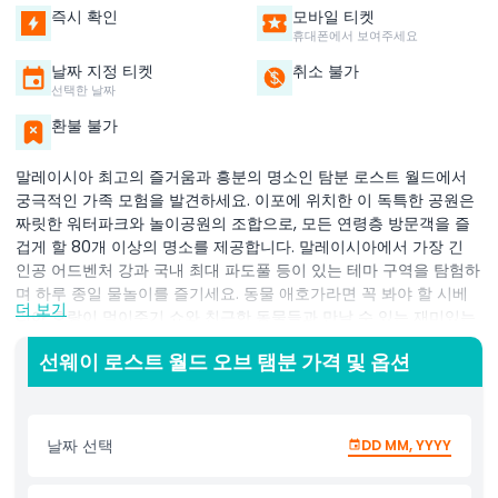
즉시 확인
모바일 티켓
휴대폰에서 보여주세요
날짜 지정 티켓
취소 불가
선택한 날짜
환불 불가
말레이시아 최고의 즐거움과 흥분의 명소인 탐분 로스트 월드에서
궁극적인 가족 모험을 발견하세요. 이포에 위치한 이 독특한 공원은
짜릿한 워터파크와 놀이공원의 조합으로, 모든 연령층 방문객을 즐
겁게 할 80개 이상의 명소를 제공합니다. 말레이시아에서 가장 긴
인공 어드벤처 강과 국내 최대 파도풀 등이 있는 테마 구역을 탐험하
며 하루 종일 물놀이를 즐기세요. 동물 애호가라면 꼭 봐야 할 시베
더 보기
리아 호랑이 먹이주기 쇼와 친근한 동물들과 만날 수 있는 재미있는
애니멀 펫팅 존을 놓치지 마세요. 저녁에는 따뜻한 천연 미네랄 온천
선웨이 로스트 월드 오브 탬분 가격 및 옵션
에서 휴식을 취하며 바쁜 하루를 마무리하세요. 짜릿한 라이드, 가족
친화적인 동물 체험, 평화로운 온천욕을 찾든 탐분 로스트 월드에는
모두를 위한 무언가가 있습니다. 최고의 가족 명소를 즐기기 위해 지
금 방문 계획을 세우세요!
날짜 선택
DD MM, YYYY