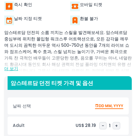
즉시 확인
모바일 티켓
날짜 지정 티켓
환불 불가
암스테르담 던전의 소름 끼치는 스릴을 발견해보세요. 암스테르담
중심부에 위치한 몰입형 워크스루 어트랙션으로, 모든 감각을 깨우
며 도시의 끔찍한 어두운 역사 500~750년 동안을 7개의 라이브 쇼
와 점프스케어, 특수 효과, 스릴 넘치는 놀이기구, 가벼운 희극으로
가득 찬 극적인 배우들이 고문당한 영혼, 음모를 꾸미는 마녀, 네덜란
드 황금시대 동인도 회사 해상 권력의 전설 플라잉 더치맨의 유령 선
더 보기
원을 연기합니다. 고문실, 마녀재판, 유령의 집, 전염병 발발 등 실제
역사적 사건이 생생하게 살아 숨 쉬는 으스스한 세트를 통해 여행하
암스테르담 던전 티켓 가격 및 옵션
세요. 안개, 갑작스런 낙하, 심장 두근거리는 소리 속에서 모조 심문
과 저주받은 유물 같은 직접 체험도 있으며, 이 50분 어드벤처는 밤
에 윙윙거리는 것을 좋아하는 10세 이상 스릴 추구자에게 완벽합니
다. 으스스한 사실과 유쾌한 공포를 안전한 중심지 위치에서 결합한
날짜 선택
DD MM, YYYY
이 투어는 운하 유람선 후 이상적이며, 뛰어난 배우와 효과가 쉽게
겁먹는 사람도 잊지 못할 유머와 교육을 만들어냅니다. 모바일 티켓
으로 시간 지정 입장하시고 끊임없는 아드레날린을 대비하며 공포,
Adult
US$ 28.19
-
1
+
재미, 매혹이 어우러진 암스테르담의 음산한 과거 이야기를 안고 떠
나세요.