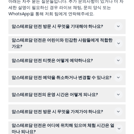
아래는 자주 묻는 질문들입니다. 추가 문의사항이 있거나 더 자
세한 설명이 필요하신 경우 라이브 채팅, 문의 양식 또는
WhatsApp을 통해 저희 팀에게 연락해주세요.
암스테르담 던전 방문 시 무엇을 기대해야 하나요?
암스테르담의 어두운 역사를 80분 동안 몰입형으로 체험할
암스테르담 던전은 어린이와 민감한 사람들에게 적합한
수 있으며, 7개의 라이브 연극 쇼, 특수 효과, 깜짝 놀람 요
가요?
소, 인터랙티브 배우들이 함께 합니다. 번쩍이는 조명, 스트
강렬한 특성 때문에 11세 미만 어린이에게는 권장하지 않으
로브 조명, 독특한 냄새를 준비하세요.
암스테르담 던전 티켓은 어떻게 예약하나요?
며, 16세 미만 어린이는 반드시 유료 성인과 동반해야 합니
다. 또한 번쩍이는 조명과 밀폐된 공간 때문에 폐소 공포증
이 웹사이트에서 바로 온라인으로 티켓을 쉽게 예약할 수
이나 시각 장애가 있는 분들에게 적합하지 않습니다.
암스테르담 던전 예약을 취소하거나 변경할 수 있나요?
있으며, 이용 가능 여부를 확인하고 원하는 날짜와 시간을
즉시 확보할 수 있습니다.
예, 방문 48시간 전까지 무료로 취소할 수 있지만 은행 수
암스테르담 던전의 운영 시간은 어떻게 되나요?
수료가 부과될 수 있습니다. 예약 관리는 이 웹사이트의 온
라인 시스템을 통해 하시기 바랍니다.
던전은 월요일부터 금요일까지 오전 10시 45분부터 오후 5
암스테르담 던전 방문 시 무엇을 가져가야 하나요?
시까지, 토요일은 오후 7시까지, 일요일은 오전 10시 45분
부터 오후 5시까지 운영됩니다(변경될 수 있으니 예약 시
예약 확인서와 편안한 신발을 착용하세요. 인터랙티브 체험
꼭 확인하세요). 휴일에는 시간이 변동될 수 있습니다.
암스테르담 던전은 어디에 위치해 있으며 체험 시간은 얼
을 걸으며 진행하므로 편한 신발이 필요합니다. 특별한 장
마나 되나요?