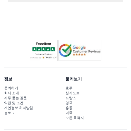
비는 필요 없지만 짜릿하고 때로는 무서운 모험을 준비하세
암스테르담 던전은 로킨 78, 1012 KW 암스테르담에 위치하
요.
며 체험 시간은 약 80분입니다.
정보
둘러보기
문의하기
호주
회사 소개
싱가포르
자주 묻는 질문
프랑스
약관 및 조건
영국
개인정보 처리방침
홍콩
블로그
미국
모든 목적지