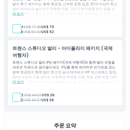
발리 휴가 패키지는 왕복 항공권, 신속한 공원 입장, 20개 이상의 최고
발리 테마파크 놀이기구 무제한 이용, 그리고 번거로움 없이 잊을 수
더 보기
없는 트랜스 스튜디오 발리 모험에 완벽한 독점 혜택들을 포함합니
다.
포함 사항
Adult:
US$ 77.25
US$ 70
명소 입장권
Child:
US$ 59.42
US$ 52
트랜스 스튜디오 발리 - 아이플라이 패키지 (국제
여행자)
트랜스 스튜디오 발리 iFly 패키지(국제 여행객)와 함께 발리 모험을
새로운 차원으로 끌어올리세요. iFly를 통해 예약하면 번거로움 없는
왕복 항공편과 함께 발리 최고의 실내 테마파크 VIP 익스프레스 입장,
20개 이상의 스릴 넘치는 어트랙션 무제한 이용, 전용 공항 픽업 서비
더 보기
스, 그리고 독점적인 테마파크 혜택을 누릴 수 있습니다. 오늘 바로 트
랜스 스튜디오 발리 티켓을 확보하고 잊지 못할 발리 테마파크 경험
으로 직행하세요.
Adult:
US$ 44.57
US$ 36
Child:
US$ 44.57
US$ 35
주문 요약