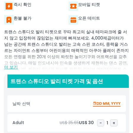
즉시 확인
모바일 티켓
환불 불가
오픈 데이트
트랜스 스튜디오 발리 티켓으로 꾸따 최고의 실내 테마파크에 줄 서
지 않고 입장하여 끊임없는 재미에 빠져보세요. 4,000제곱미터가
넘는 공간에 트랜스 스튜디오 발리는 고속 스핀 코스터, 중력을 거스
르는 자이언트 스윙부터 어린이용의 매력적인 아쿠아 플레이 존까지
모든 연령을 위한 20개 이상의 짜릿한 놀이기구와 어트랙션을 갖추
고 있습니다. 매일 인도네시아 민속을 생생하게 재현하는 댄스 공연,
더 보기
스턴트 시범, 캐릭터 만남과 인사를 포함한 라이브 엔터테인먼트 쇼
를 감상하세요. 기후 제어된 홀과 전천후 접근성으로 발리의 열대성
트랜스 스튜디오 발리 티켓 가격 및 옵션
폭우나 뜨거운 태양에 방해받지 않는 모험을 보장합니다. 지역 별미
와 국제적인 인기 메뉴를 제공하는 테마 카페에서 재충전하거나 독
점 트랜스 스튜디오 발리 상품을 판매하는 기념품 가게를 둘러보세
요. 중심지인 꾸따 위치 덕분에 해변, 비치워크 몰 쇼핑 또는 근처 세
날짜 선택
DD MM, YYYY
미냑에서의 석양 식사와 쉽게 결합할 수 있습니다. 가족, 단체, 스릴
을 추구하는 이들에게 완벽한 트랜스 스튜디오 발리 입장권은 현장
주차, 유모차 대여, 완전 휠체어 접근성을 포함합니다. 아드레날린을
Adult
US$ 35.65
US$ 30
-
1
+
쫓거나 발리에서 기억에 남을 하루를 보내고 싶다면 트랜스 스튜디
오 발리 티켓 예약으로 한 지붕 아래에서 짜릿함, 문화, 엔터테인먼트