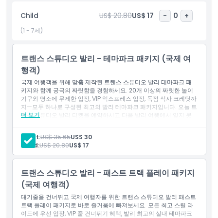
의 잊지 못할 조합을 보장받으세요. 오늘 티켓을 확보하고 발리 최고
Child
US$ 20.80
US$ 17
-
0
+
의 실내 놀이공원 체험에 도전하세요.
(1 - 7세)
하이라이트
트랜스 스튜디오 발리 - 테마파크 패키지 (국제 여
행객)
포함 사항
국제 여행객을 위해 맞춤 제작된 트랜스 스튜디오 발리 테마파크 패
키지와 함께 궁극의 짜릿함을 경험하세요. 20개 이상의 짜릿한 놀이
기구와 명소에 무제한 입장, VIP 익스프레스 입장, 독점 식사 크레딧까
아동 성인 정책
지—모두 하나로 구성된 최고의 발리 테마파크 패키지입니다. 오늘 트
더 보기
랜스 스튜디오 발리 티켓을 예약하시고 다음 발리 여행에서 잊지 못
할 추억을 만드세요.
포함 사항
포함되지 않는 사항
Adult:
US$ 35.65
US$ 30
입장권: 테마 파크
Child:
US$ 20.80
US$ 17
운영 시간
트랜스 스튜디오 발리 - 패스트 트랙 플레이 패키지
(국제 여행객)
알아야 할 사항
대기줄을 건너뛰고 국제 여행자를 위한 트랜스 스튜디오 발리 패스트
트랙 플레이 패키지로 바로 즐거움에 빠져보세요. 모든 최고 스릴 라
이드에 우선 입장, VIP 줄 건너뛰기 혜택, 발리 최고의 실내 테마파크
위치