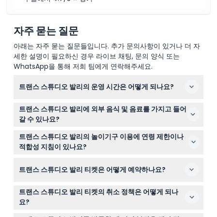
자주 묻는 질문
아래는 자주 묻는 질문들입니다. 추가 문의사항이 있거나 더 자
세한 설명이 필요하신 경우 라이브 채팅, 문의 양식 또는
WhatsApp을 통해 저희 팀에게 연락해주세요.
트랜스 스튜디오 발리의 운영 시간은 어떻게 되나요?
트랜스 스튜디오 발리는 월요일부터 금요일까지 오전 11시
트랜스 스튜디오 발리에 외부 음식 및 음료를 가지고 들어
부터 오후 6시까지, 주말에는 오전 11시부터 오후 7시까지
갈 수 있나요?
WITA 시간대에 운영되며, 마지막 입장은 마감 2시간 전입
아니요, 트랜스 스튜디오 발리 내에서는 외부 음식 및 음료
니다 (변경될 수 있으니 예약 시 확인해 주세요).
트랜스 스튜디오 발리의 놀이기구 이용에 연령 제한이나
반입이 금지되어 있으므로, 몰이나 공원 내에서 식사와 간
적합성 지침이 있나요?
식을 구입하시기 바랍니다.
트랜스 스튜디오 발리는 모든 연령대에 적합하며 0-1세 어
트랜스 스튜디오 발리 티켓은 어떻게 예약하나요?
린이는 무료 입장이지만, 일부 놀이기구는 안전상의 이유로
신장 또는 연령 제한이 있을 수 있습니다.
이 웹사이트에서 트랜스 스튜디오 발리 티켓을 온라인으로
트랜스 스튜디오 발리 티켓의 취소 정책은 어떻게 되나
간편하게 예약하시면 줄을 서지 않고 원하는 날짜에 확정된
요?
입장이 가능합니다.
모든 트랜스 스튜디오 발리 티켓은 환불 불가 및 취소 불가