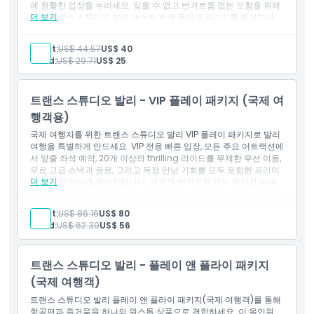
에 원활한 입장을 누리세요. 잊을 수 없고 번거로움 없는 모험을 위해
더 보기
오늘 트랜스 스튜디오 발리 패스트 트랙 플레이 패키지를 예약하세
요.
교환 방법
포함 사항
Adult:
US$ 44.57
US$ 40
명소 입장권.
Child:
US$ 29.71
US$ 25
복장 규정
트랜스 스튜디오 발리 - VIP 플레이 패키지 (국제 여
행객용)
취소 정책
국제 여행자를 위한 트랜스 스튜디오 발리 VIP 플레이 패키지로 발리
여행을 특별하게 만드세요. VIP 전용 빠른 입장, 모든 주요 어트랙션에
서 앞줄 좌석 예약, 20개 이상의 thrilling 라이드를 무제한 우선 이용,
무료 고급 스낵과 음료, 그리고 독점 만남 기회를 모두 포함한 프리미
더 보기
엄 발리 테마파크 패키지입니다. 궁극의 번거로움 없는 럭셔리 실내
테마파크 경험을 위해 오늘 바로 트랜스 스튜디오 발리 VIP 플레이 패
키지를 예약하세요.
Adult:
US$ 86.16
US$ 80
포함 사항
Child:
US$ 62.39
US$ 56
입장권: VIP 플라이 패키지
트랜스 스튜디오 발리 - 플레이 앤 플라이 패키지
(국제 여행객)
트랜스 스튜디오 발리 플레이 앤 플라이 패키지(국제 여행객)를 통해
항공편과 즐거움을 하나의 원스톱 상품으로 결합하세요. 이 올인원