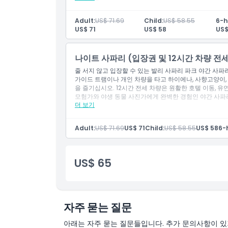
장소를 떠난 후 재입장은 허용되지 않습니다
외부 음식 및 음료는 장소 내 반입할 수 없습니다
주차 요금
이 활동은 유모차 및 휠체어 접근이 가능합니다.
Adult:
US$ 71.69
Child:
US$ 58.55
6-h
포함 사항
US$ 71
US$ 58
US$
입장권: 나이트 사파리 워크, 나이트 사파리 저니
저녁식사
특별히 설계된 케이지 트램을 타고 가까운 거리에서 동
나이트 사파리 (입장권 및 12시간 차량 전세
파이어 댄스 쇼, 저녁식사 및 진정한 자연 야생동물 
줄 서지 않고 입장할 수 있는 발리 사파리 파크 야간 사파
추천 저녁 메뉴는 ___차보 라이언 레스토랑___(무
가이드 트램이나 개인 차량을 타고 하이에나, 사향고양이,
아프리카 리듬 쇼
을 즐기십시오. 12시간 전세 차량은 원활한 호텔 이동, 유
동물원 방문 시간을 포함한 6시간 차량 전세
모험가와 야생 동물 사진가에게 완벽한 경험인 야간 사파
픽업 지역: 쿠타, 스미냑, 창구, 누사두아, 울루와투,
더 보기
요.
시간을 알려주세요
제외사항
5인승 차량 1대
알아야 할 사항
Adult:
US$ 71.69
US$ 71
Child:
US$ 58.55
US$ 58
6-
주차 요금
행사장에서 나간 후에는 재입장이 허용되지 않습니
포함 사항
외부 음식 및 음료는 행사장 내 반입이 금지되어 있
이 활동은 유모차 및 휠체어 이용이 가능합니다.
입장권: 나이트 사파리 워크, 나이트 사파리 저니
US$ 65
저녁 식사
특별히 설계된 케이지 트램이 가까운 거리에서 동물들
화염 춤 공연, 저녁 식사와 함께 진정한 자연 야생동
저녁 메뉴는 차보 라이언 레스토랑 에서 확인하세요 (
아프리카 리듬 공연
자주 묻는 질문
동물원 방문 시간을 포함한 12시간 차량 전세
픽업 지역: 쿠타, 스미냑, 창구, 누사두아, 울루와투, 
아래는 자주 묻는 질문들입니다. 추가 문의사항이 있거
업 시간을 알려주세요