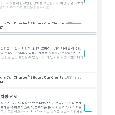
, 라이브 쇼를 위한 유연한 정차를 보장합니다. 야생 동물 애호가
발리 사파리 파크 모험을 경험하세요.
있습니다
urs Car Charter/12 Hours Car Charter:
US$ 27.35
게 지불
부 지역 서비스 모든 추가 요금은 운전자에게 현금으로 직접 지불
27
아셈, 불렝, 느가라, 방글리, 끌렁쿵) 차량당 IDR 100,000 (자틸
njangan, Pemuteran 차량당 IDR 350,000
00-06:00 사이 픽업 또는 하차): IDR 250,000
 입장할 수 있는 티켓과 12시간 프라이빗 차량 대여를 이용하세
라 호랑이, 코끼리, 이국적인 새들을 자유롭게 관찰하세요. 사
 위기 종까지 만날 수 있는 야생 모험을 제공합니다
 모험을 맞춤 설정할 수 있습니다. 가족, 커플, 자연 애호가에게
뚜, 짐바란, 사누르, 우붓, 타나롯
세요
urs Car Charter/12 Hours Car Charter:
US$ 43.39
불
43
서비스는 적절한 CHSE(청결, 건강, 안전, 환경 지속 가능성) 프
 차량 전세
줄 서지 않고 입장할 수 있는 티켓, 6시간 프라이빗 차량 전세,
드래곤, 수마트라 호랑이, 코끼리를 볼 수 있는 테마 서식지를
 동물, 심지어 멸종 위기종도 만날 수 있습니다
가족과 문화 애호가에게 완벽한 레전드 모험을 오늘 예약하세요.