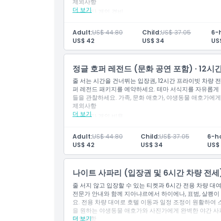
제외사항
픽업 가능 지역: 꾸따, 스미냑, 창구, 누사두아, 울루와
더 보기
체크아웃 페이지에서 원하는 픽업 시간을 알려주세
기타 개인 경비
5인 기준 1대 차량 제공
추가 시간당 인도네시아 루피아 50,000 / 시간, 운
주차 요금.
알아야 할 사항
Adult:
US$ 44.80
Child:
US$ 37.05
6-
포함 사항
행사장 출입 후 재입장은 허용되지 않습니다
US$ 42
US$ 34
US
해당 상품 유형, 포함 사항, 시설, 쇼 프레젠테이션 및 
입장권: Safari Journey 1회
로토콜 유지를 위해 예고 없이 변경될 수 있습니다
입장권: 동물, 호랑이 및 코끼리 교육 프레젠테이션
외부 음식 및 음료는 반입 금지입니다
입장권: Bali Agung (150명 이상의 발리 무용수
정글 호퍼 레전드 (문화 공연 포함) · 12시
본 활동은 유모차 및 휠체어 접근이 가능합니다.
이 인기 있는 사파리 패키지는 다양한 동물과 멸종 
줄 서는 시간을 건너뛰는 입장권, 12시간 프라이빗 차량 
6시간 차량 전세 포함, 동물원 방문 시간 포함
퍼 레전드 패키지를 예약하세요. 테마 서식지를 자유롭게 
픽업 가능 지역: 꾸따, 세미냑, 창구, 누사두아, 울루와
들을 관찰하세요. 가족, 문화 애호가, 야생동물 애호가에
결제 페이지에서 선호하는 픽업 시간을 알려주세요
제외사항
5인용 차량 1대
더 보기
기타 개인 비용
알아야 할 사항
주차 요금.
행사장에서 나간 후에는 재입장이 허용되지 않습니
포함 사항
외부 음식 및 음료는 행사장 내 반입이 금지되어 있
Adult:
US$ 44.80
Child:
US$ 37.05
6-h
이 활동은 유모차 및 휠체어 이용이 가능합니다.
입장권: 사파리 저니 1회
US$ 42
US$ 34
US$ 
입장권: 동물, 호랑이 및 코끼리 교육 프레젠테이션
입장권: 발리 아궁 (150명 이상의 발리 무용수와 음
이 인기 있는 사파리 패키지는 다양한 동물과 멸종 
나이트 사파리 (입장권 및 6시간 차량 전세
12시간 차량 전세 포함 동물원 방문 시간
줄 서지 않고 입장할 수 있는 티켓과 6시간 전용 차량 대
픽업 지역 포함: 꾸따, 스미냑, 창구, 누사두아, 울루와
전문가 안내와 함께 지아냐르에서 하이에나, 표범, 살쾡이
는 픽업 시간을 알려주세요
요. 전용 차량 대여로 호텔 이동과 일정 조정이 원활하여 
5인용 차량 1대.
을 원하는 야생동물 애호가와 사진가에게 완벽한 야간 사
알아야 할 사항
더 보기
제외사항