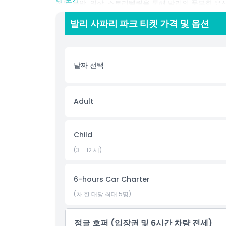
전통 음악, 의상, 스토리텔링을 통해 발리의 풍부한 유
행성 동물을 만나는 독점적인 나이트 사파리를 경험하세
발리 사파리 파크 티켓 가격 및 옵션
는 구내 식당에서 재충전하고 그늘진 피크닉 공간에서
시간을 보내세요. 줄 서지 않는 티켓, 가이드 투어, 동
사파리 파크는 원활하고 교육적이며 가족 친화적인 하
의 야생을 탐험하세요.
날짜 선택
하이라이트
Adult
포함 사항
Child
아동 성인 정책
(3 - 12 세)
포함되지 않는 사항
6-hours Car Charter
(차 한 대당 최대 5명)
운영 시간
정글 호퍼 (입장권 및 6시간 차량 전세)