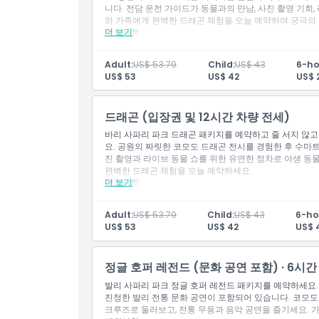
니다. 전담 운전 가이드가 동물과의 만남, 사진 촬영 기회
차량 종류: 아반자 유사 (4명 1차량 그룹).
업 시간을 알려주세요
와 가족에게 완벽한 드래곤 체험을 오늘 예약하여 궁극의 
5명 탑승 가능한 1대의 차량
더 보기
제외사항
알아야 할 사항
호텔 픽업 및 하차
장소를 떠난 후에는 재입장이 허용되지 않습니다
기타 개인 경비
장소 내에서는 외부 음식 및 음료 반입이 금지되어 
Adult:
US$ 53.79
Child:
US$ 43
6-ho
추가 시간 1시간당 IDR 50,000 추가 요금, 운전자에
이 활동은 유모차 및 휠체어 접근이 가능합니다. 외
US$ 53
US$ 42
US$ 
주차 요금.
해야 합니다
포함 사항
외부 서비스 지역: 차량/지역당 IDR 250,000 (카라앙
위, 베두굴, 울룬 다누, 슬러매데) Gilimanuk 항구, Me
입장권: 사파리 여행 1회
드래곤 (입장권 및 12시간 차량 전세)
추가 시간: IDR 50,000 (차량 기준) 야간 서비스 (00:
입장권: 동물, 호랑이 및 코끼리 교육 프레젠테이션
바리 사파리 파크 드래곤 패키지를 예약하고 줄 서지 않고
차종: Avanza 유사 (4인 1대 기준).
Uma 레스토랑에서 점심 식사
요. 공원의 짜릿한 코모도 드래곤 전시를 경험한 후 수마트
이 인기 사파리 패키지는 다양한 동물을 비롯해 멸종
진 촬영과 라이브 동물 쇼를 위한 유연한 정차로 야생 동물
동물원 방문 시간을 포함한 6시간 차량 전세
완벽한 드래곤 체험을 오늘 예약하세요.
픽업 가능 지역: 꾸따, 스미냑, 짱구, 누사두아, 울루와
더 보기
제외사항
체크아웃 페이지에서 선호하는 픽업 시간을 알려주
5명 탑승 가능한 차량 1대
호텔 픽업 및 하차
기타 개인 비용
알아야 할 사항
Adult:
US$ 53.79
Child:
US$ 43
6-ho
추가 시간당 요금 IDR 50,000/시간, 운전자에게 지
행사장 출입 후 재입장은 허용되지 않습니다
US$ 53
US$ 42
US$ 
주차 요금,
해당 상품 유형, 포함 사항, 시설, 쇼 프레젠테이션 및 
포함 사항
로토콜 유지를 위해 예고 없이 변경될 수 있습니다
외부 음식 및 음료는 반입 금지입니다
입장권: 사파리 여행 1회
정글 호퍼 레전드 (문화 공연 포함) · 6시간
본 활동은 유모차 및 휠체어 접근이 가능합니다.
입장권: 동물, 호랑이 및 코끼리 교육 프레젠테이션
발리 사파리 파크 정글 호퍼 레전드 패키지를 예약하세요. 
우마 레스토랑에서 점심 식사
진정한 발리 전통 문화 공연이 포함되어 있습니다. 코모도 
이 인기 사파리 패키지는 야생동물 모험을 떠나 다양한
크루즈로 둘러보고, 전통 무용과 음악 공연을 즐기세요. 
동물원 방문 시간을 포함한 12시간 차량 전세