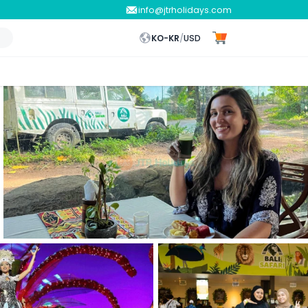
info@jtrholidays.com
KO-KR
/
USD