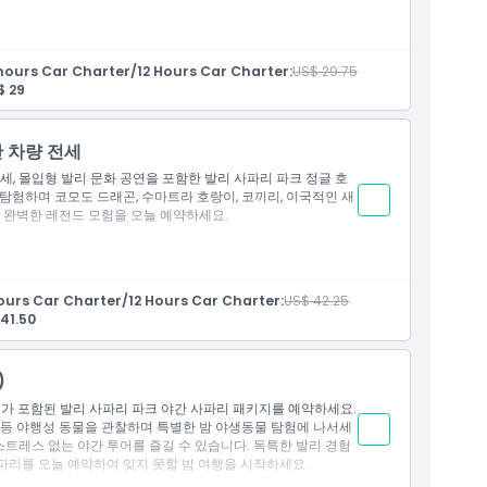
뚜, 짐바란, 사누르, 우붓, 타나롯
요
전자에게 지불
hours Car Charter/12 Hours Car Charter:
US$ 29.75
$ 29
서비스는 적절한 CHSE(청결, 건강, 안전, 환경 지속 가능성) 프
 및 음악가들이 출연하는 화려한 문화 공연)
간 차량 전세
위기 종들을 만나는 야생 탐험을 제공합니다
전세, 몰입형 발리 문화 공연을 포함한 발리 사파리 파크 정글 호
탐험하며 코모도 드래곤, 수마트라 호랑이, 코끼리, 이국적인 새
뚜, 짐바란, 사누르, 우붓, 타나롯
게 완벽한 레전드 모험을 오늘 예약하세요.
다
습니다
ours Car Charter/12 Hours Car Charter:
US$ 42.25
41.50
악가가 출연하는 멋진 문화 공연)
위기 종을 만나는 야생 모험을 제공합니다
)
여가 포함된 발리 사파리 파크 야간 사파리 패키지를 예약하세요.
뚜, 짐바란, 사누르, 우붓, 타나 롯. 체크아웃 페이지에서 선호하
 등 야행성 동물을 관찰하며 특별한 밤 야생동물 탐험에 나서세
스트레스 없는 야간 투어를 즐길 수 있습니다. 독특한 발리 경험
파리를 오늘 예약하여 잊지 못할 밤 여행을 시작하세요.