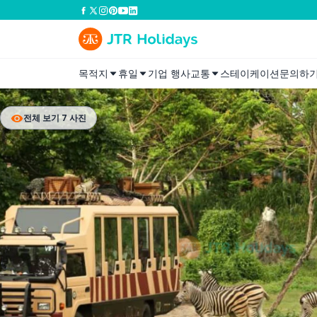
목적지
휴일
기업 행사
교통
스테이케이션
문의하
전체 보기 7 사진