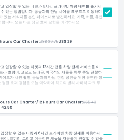
않고 입장할 수 있는 티켓과 6시간 프라이빗 차량 대여를 즐기세
 수 있는 방법입니다. 동물과의 만남 사이를 크루즈로 이동하며
 있는 서식지를 본인 페이스대로 발견하세요. 가족, 커플, 유연
합니다. 오늘 바로 정글 호퍼 모험을 예약하세요.
hours Car Charter:
US$ 29.75
US$ 29
멸종 위기종을 만날 수 있는 야생 모험을 제공합니다
고 입장할 수 있는 티켓과 12시간 전용 차량 전세 서비스를 이
트라 호랑이, 코모도 드래곤, 이국적인 새들을 하루 종일 관찰하
뚜, 짐바란, 사누르, 우붓, 타나롯. 결제 페이지에서 선호하는 픽
가이드가 사진 촬영, 동물과의 만남, 현장 공연을 위한 유연한 정
한 정글 호퍼 경험을 오늘 예약하여 최고의 발리 사파리 파크 투
한 CHSE(청결, 건강, 안전, 환경 지속 가능성) 프로토콜 유지를
ours Car Charter/12 Hours Car Charter:
US$ 43
 42.50
 지역 서비스 모든 추가 요금은 운전사에게 현금으로 직접 지불
, 불렝, 느그라, 방글리, 클렁쿵) 차량당 IDR 100,000 (자틸위,
멸종 위기종을 만날 수 있는 야생 모험을 제공합니다
 입장할 수 있는 티켓과 6시간 프라이빗 차량 전세를 이용하세
누크 항구, 멘장안, 페무테란
랑이, 코끼리, 그리고 이국적인 새들을 자유롭게 관찰할 수 있습
06:00 사이 픽업 또는 하차): IDR250,000
뚜, 짐바란, 사누르, 우붓, 타나롯. 결제 페이지에서 선호하는 픽