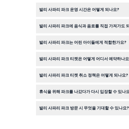
5인승 차량 1대
알아야 할 사항
발리 사파리 파크 운영 시간은 어떻게 되나요?
행사장 출입 후 재입장은 허용되지 않습니다
해당 상품 유형, 포함 사항, 시설, 쇼 프레젠테이션 및 
파크는 매일 오전 9시부터 오후 5시 30분까지 운
로토콜 유지를 위해 예고 없이 변경될 수 있습니다
발리 사파리 파크에 음식과 음료를 직접 가져가도 
가능하니 예약 시 꼭 확인하세요).
외부 음식 및 음료는 반입 금지입니다
본 활동은 유모차 및 휠체어 접근이 가능합니다.
파크 안에는 외부 음식과 음료 반입이 금지되어 있
발리 사파리 파크는 어린 아이들에게 적합한가요?
네, 이 파크는 가족 친화적이며 0세부터 2세까지
발리 사파리 파크 티켓은 어떻게 어디서 예약하나요
이 웹사이트에서 바로 온라인으로 티켓을 쉽게 예약
발리 사파리 파크 티켓 취소 정책은 어떻게 되나요?
티켓은 환불 및 취소가 불가능하므로 예약 전에 일
휴식을 위해 파크를 나갔다가 다시 입장할 수 있나요
파크를 나가면 재입장이 불가능하므로 잠시 떠나지 
발리 사파리 파크 방문 시 무엇을 기대할 수 있나요?
1,000마리 이상의 동물들과 함께하는 가이드 사파