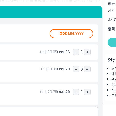
산을 보여줍니다. 해질 무렵에는 트램과 보트를 타고 별 아래서 야
활동
요. 만나기 사이사이에 인도네시아 및 세계 각국 요리를 제공하
성인
 휴식하거나 아이들이 놀 수 있는 놀이터와 애완동물 동물원에서
물 먹이주기 및 사진 패키지와 같은 선택적 추가 옵션과 함께 발리
6시
루를 약속합니다. 오늘 모험을 예약하고 편안하고 안전하게 발리
총액
DD MM, YYYY
US$ 38.85
US$ 36
-
1
+
안심
최
US$ 31.09
US$ 29
-
0
+
예
완
2
4.
US$ 29.75
US$ 29
-
1
+
구