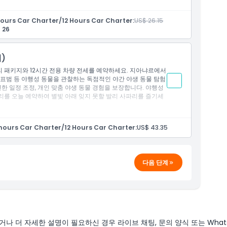
ours Car Charter/12 Hours Car Charter:
US$ 26.15
 26
물을 보고 직접 먹이를 줄 수 있는 여정
)
체험
리 패키지와 12시간 전용 차량 전세를 예약하세요. 지아냐르에서
슬림 친화 식품 제공)
 표범 등 야행성 동물을 관찰하는 독점적인 야간 야생 동물 탐험
연한 일정 조정, 개인 맞춤 야생 동물 경험을 보장합니다. 야행성
리를 오늘 예약하여 별빛 아래 잊지 못할 발리 사파리를 즐기세
 짐바란, 사누르, 우붓, 타나롯. 체크아웃 페이지에서 원하는 픽업
hours Car Charter/12 Hours Car Charter:
US$ 43.35
다
습니다
다음 단계
을 목격하고 직접 먹이를 줄 수 있는 여행으로 데려갑니다!
물 체험을 경험할 수 있습니다
무슬림 친화 음식 제공)
짐바란, 사누르, 우붓, 그리고 타나롯. 결제 페이지에서 원하는 픽
나 더 자세한 설명이 필요하신 경우 라이브 채팅, 문의 양식 또는 What