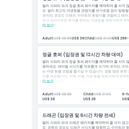
알아야 할 사항
발리 사파리 파크 정글 호퍼 패키지를 예약하여 줄 서지 
요. 발리 최고의 야생동물 관광지를 번거로움 없이 탐험할
코끼리, 코모도 드래곤, 수마트라 호랑이를 관찰하고 테마가
위치
하고 프라이빗한 투어를 원하는 야생동물 애호가에게 완벽
더 보기
제외사항
기타 개인 비용
주차 요금.
가는 방법
Adult:
US$ 38.85
US$ 36
Child:
US$ 31.09
US$ 29
6-
포함 사항
입장권: 사파리 여행 1회
입장권: 동물, 호랑이 및 코끼리 교육 프레젠테이션
교환 방법
정글 호퍼 (입장권 및 12시간 차량 대여)
이 인기 있는 사파리 패키지는 다양한 동물, 심지어 
발리 사파리 파크 정글 호퍼 패키지를 예약하여 줄 서지 않
동물원 방문 시간을 포함한 12시간 차량 대여
용하세요. 테마별 서식지를 자유롭게 오가며 코끼리, 수마
픽업 가능 지역: 꾸따, 스미냑, 창구, 누사두아, 울루와
이용 약관
는 야생 동물 모험을 즐기실 수 있습니다. 경험 많은 운전 
업 시간을 알려주세요
차를 제공합니다. 가족, 커플, 야생 동물 애호가에게 완벽
5명 탑승 가능한 1대의 차량
더 보기
어를 즐기세요.
알아야 할 사항
취소 정책
제외사항
행사장을 나간 후에는 재입장이 허용되지 않습니다
기타 개인 비용
모든 상품 유형, 포함 사항, 시설, 공연, 서비스는 적절
Adult:
US$ 38.85
Child:
US$ 31.09
6-h
주차 요금.
위해 가용성과 변경 사항이 있을 수 있습니다
US$ 36
US$ 29
US$
포함 사항
행사장 내 반입 음식물 및 음료는 허용되지 않습니다
이 활동은 유모차 및 휠체어 출입이 가능합니다 외부
입장권: 사파리 여행 1회
해야 합니다
입장권: 동물, 호랑이 및 코끼리 교육 프레젠테이션
드래곤 (입장권 및 6시간 차량 전세)
외부 서비스 지역: 차량/지역당 IDR 250,000 (카랑아셈
이 인기 있는 사파리 패키지는 다양한 동물, 심지어 
발리 사파리 파크 드래곤 패키지를 예약하여 줄 서지 않고
베두굴, 울룬 다누, 슬레마데) IDR 350,000 길리마
동물원 방문 시간을 포함한 12시간 차량 대여
요. 공원의 코모도 드래곤 서식지를 탐험하고, 수마트라 호
추가 시간: IDR 50,000 (차량) 야간 서비스 (00:00-
픽업 가능 지역: 꾸따, 스미냑, 창구, 누사두아, 울루와