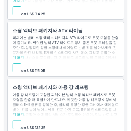
더 보기
개의 인스타그램 명소 포함, 전문가 안전 브리핑과 원활한 호텔 픽업
호텔 왕복 교통편
서비스 제공. 지금 바로 피치헤븐 발리 스윙 & 우붓 투어를 예약하세
기본 보험
요.
다음 사진 촬영지 방문: 치킨 네스트, 버드 네스트, 거대 바위, 폭
교환 방법
Person:
US$ 74.25
제외사항
스바겐, 헤븐 브리지, 헤븐 로드, 행잉 침대, 플로팅 자쿠지, 트라이
앵글 하우스, 버블 하우스, 하이드어웨이 하우스.
기타 개인 경비
팁 및 봉사료
스윙 액티브 패키지와 ATV 라이딩
취소 정책
포함 사항
피체이븐 발리 스윙 액티브 패키지와 ATV 라이드로 우붓 모험을 한층
입장권: 싱글 스윙 (15m), 싱글 스윙 (80m), 그리고 텐덤 스윙
더 즐기세요. 짜릿한 발리 ATV 라이드로 경치 좋은 우붓 트레일을 질
입장권: 테게누간 폭포와 테갈랄랑 계단식 논
주한 후, 상징적인 정글 스윙에서 에메랄드 논밭 위를 날아보세요. 전
음료 제공
문가의 안전 브리핑, 11개의 인스타그램 사진 명소, 그리고 원활한 호
생수
더 보기
텔 픽업 서비스를 포함합니다. 지금 바로 최고의 발리 모험을 예약하
호텔 왕복 교통편
세요.
기본 보험
제외사항
다음 사진 촬영 장소 방문: 치킨 네스트, 버드 네스트, 거대한 돌,
Person:
US$ 115.05
폭스바겐, 헤븐 브리지, 헤븐 로드, 행잉 베드, 플로팅 자쿠지, 트라
기타 개인 경비
이앵글 하우스, 버블 하우스, 그리고 하이드어웨이 하우스.
팁 및 봉사료
포함 사항
스윙 액티브 패키지와 아융 강 래프팅
입장권: 싱글 스윙 (15m), 싱글 스윙 (80m), 그리고 탄덤 스윙
아융 강 래프팅이 포함된 피체이븐 발리 스윙 액티브 패키지로 우붓
음료
모험을 한층 더 특별하게 만드세요. 짜릿한 아융 강 래프팅 여행에서
생수
클래스 II~III 급류를 정복한 후, 발리의 유명한 정글 그네에서 에메랄드
점심
빛 논 위를 높이 날아보세요. 전문 안전 교육, 11곳의 인스타그램용 사
호텔 왕복 교통편
더 보기
진 명소, 원활한 호텔 픽업 서비스가 포함되어 있으며, 오늘 바로 최고
기본 보험
의 발리 모험을 예약하세요.
아래의 사진 촬영 장소 방문: 치킨 네스트, 버드 네스트, 거대한
제외사항
돌, 폭스바겐, 헤븐 브리지, 헤븐 로드, 행잉 베드, 플로팅 자쿠지,
Person:
US$ 132.35
트라이앵글 하우스, 버블 하우스, 그리고 하이드어웨이 하우스
기타 개인 경비