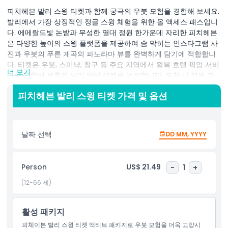
피치헤븐 발리 스윙 티켓과 함께 궁극의 우붓 모험을 경험해 보세요.
발리에서 가장 상징적인 정글 스윙 체험을 위한 올 액세스 패스입니
다. 에메랄드빛 논밭과 무성한 열대 정원 한가운데 자리한 피치헤븐
은 다양한 높이의 스윙 플랫폼을 제공하여 숨 막히는 인스타그램 사
진과 우붓의 푸른 계곡의 파노라마 뷰를 완벽하게 담기에 적합합니
다. 티켓은 우붓, 스미냑, 창구 등 주요 지역에서 왕복 호텔 픽업 서비
더 보기
스를 포함해 원활한 발리 당일 여행을 보장합니다. 도착 시 전문 가
이드가 안전한 안전 하네스를 착용시키고 자세한 안내를 제공하여
피치헤븐 발리 스윙 티켓 가격 및 옵션
나무 꼭대기 위를 자신 있게 날 수 있도록 도와줍니다. 메인 발리 스
윙 외에 대나무 하늘 다리, 현수교, 평화로운 요가 파빌리온 등 추가
명소도 탐험할 수 있으며, 각 장소는 유니크한 사진 기회와 평온한
순간을 선사합니다. 가슴 뛰는 스윙을 즐긴 후에는 피치헤븐의 경치
날짜 선택
DD MM, YYYY
좋은 정원 공간에서 시원한 코코넛 워터를 마시고 건강한 현지 간식
을 즐기며, 현장에서 수공예 발리 상품을 구비한 기념품 가게를 둘러
볼 수 있습니다. 모든 포토존 무제한 출입과 전문 사진 촬영 지원(선
Person
US$ 21.49
-
1
+
택 사항)을 통해 잊지 못할 추억과 고품질의 사진을 남길 수 있습니
다. 스릴을 추구하는 아드레날린 매니아이든 완벽한 사진을 찾는 사
(12-66 세)
진 애호가이든, 피치헤븐 발리 스윙 체험은 반드시 해야 할 발리 야
외 활동입니다. 오늘 바로 피치헤븐 발리 스윙 티켓을 예약하여 발리
활성 패키지
여행 일정에 흥분, 아름다움, 문화 체험을 더하세요.
피체이븐 발리 스윙 티켓 액티브 패키지로 우붓 모험을 더욱 고양시