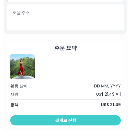
1.5시간 ATV 체험
팁 및 사례금
필요한 모든 안전 장비
사진/DVD 문서화.
호텔 주소
ATV 위치에서 점심
포함 사항
샤워실 및 수건
입장권: 싱글 스윙 (15m), 싱글 스윙 (80m), 그리고 탄덤 스윙
다과
생수병
점심 식사
호텔 왕복 교통편
기본 보험
주문 요약
다음 포토 스팟 방문: 치킨 네스트, 버드 네스트, 거대한 돌, 폭스
바겐, 천국의 다리, 천국의 길, 행잉 베드, 플로팅 자쿠지, 트라이앵
글 하우스, 버블 하우스, 하이더웨이 하우스
2시간 화이트 워터 래프팅
모든 필수 안전 장비
래프팅 장소에서 점심 식사
샤워실 및 수건
활동 날짜
DD MM, YYYY
사람
US$ 21.49 × 1
총액
US$ 21.49
결제로 진행