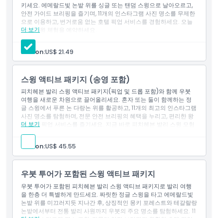
키세요. 에메랄드빛 논밭 위를 싱글 또는 탠덤 스윙으로 날아오르고,
안전 가이드 브리핑을 즐기며, 11개의 인스타그램 사진 명소를 무제한
하이라이트
으로 이용하고, 번거로움 없는 호텔 픽업 서비스를 경험하세요. 오늘
더 보기
발리 스윙 체험을 예약하세요.
제외사항
포함 사항
호텔 픽업 및 하차
Person:
US$ 21.49
기타 개인 경비
팁과 감사금.
아동 성인 정책
포함 사항
스윙 액티브 패키지 (송영 포함)
입장권: 싱글 스윙 (15m), 싱글 스윙 (80m), 탠덤 스윙
피치헤븐 발리 스윙 액티브 패키지(픽업 및 드롭 포함)와 함께 우붓
다과
여행을 새로운 차원으로 끌어올리세요. 혼자 또는 둘이 함께하는 정
생수
적합하지 않은 대상
글 스윙에서 푸른 논 다랑논 위를 활공하고, 11개의 최고의 인스타그램
기본 보험
사진 명소를 탐험하며, 전문 안전 브리핑의 혜택을 누리고, 편리한 왕
다음 사진 촬영 명소 방문: 치킨 네스트, 버드 네스트, 휴지 스톤,
더 보기
복 호텔 픽업 서비스를 즐기세요. 지금 바로 피치헤븐 발리 스윙 모험
폭스바겐, 헤븐 브리지, 헤븐 로드, 행잉 베드, 플로팅 자쿠지, 트라
운영 시간
을 예약하세요.
이앵글 하우스, 버블 하우스, 하이드어웨이 하우스.
제외사항
Person:
US$ 45.55
알아야 할 사항
기타 개인 비용
팁 및 사례금
우붓 투어가 포함된 스윙 액티브 패키지
사진/ DVD 문서화.
위치
포함 사항
우붓 투어가 포함된 피치헤븐 발리 스윙 액티브 패키지로 발리 여행
을 한층 더 특별하게 만드세요. 짜릿한 정글 스윙을 타고 에메랄드빛
입장: 싱글 스윙(15m), 싱글 스윙(80m), 탠덤 스윙
논밭 위를 미끄러지듯 지나간 후, 상징적인 몽키 포레스트와 테갈랄랑
다과
논밭에서부터 전통 발리 사원까지 우붓의 주요 명소를 탐험하세요. 11
생수
가는 방법