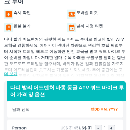
크 투어
즉시 확인
모바일 티켓
환불 불가
날짜 지정 티켓
다디 발리 어드벤처의 짜릿한 쿼드 바이크 투어로 최고의 발리 ATV
모험을 경험하세요. 에어컨이 완비된 차량으로 편리한 호텔 픽업부
터 시작해 트레일 헤드로 이동하면 안전 교육을 받고 쿼드 바이크 투
어 준비를 마칩니다. 거대한 열대 수목 아래를 구불구불 달리는 험난
한 오프로드 트레일을 질주하며, 바위가 많은 길과 진흙길을 가로지
르며 아드레날린이 솟구치는 기분을 느껴보세요. 투어 중간에는 고
더 보기
대 바롱 동굴의 심장부로 들어가 발리의 지질학적 역사와 지역 전설
이 담긴 석회암 벽과 숨겨진 동굴들을 탐방합니다. 전문 가이드가 바
다디 발리 어드벤처 바롱 동굴 ATV 쿼드 바이크 투
롱 영혼에 대한 이야기와 아름다운 종유석 형성을 설명하며 어두운
어 가격 및 옵션
암석 동굴 사이를 안내합니다. 동굴을 빠져 나오면 푸른 논과 구릉지
를 가로지르며 탁 트인 시골 풍경을 감상합니다. 가파른 경사에서 급
격한 회전을 하거나 경치 좋은 능선을 따라 달리는 등, 이 발리 어드
날짜 선택
DD MM, YYYY
벤처 투어는 속도, 탐험, 문화적 통찰력의 잊을 수 없는 조화를 선사
합니다. 스릴을 추구하는 이들과 자연 애호가 모두에게 이상적인 이
쿼드 바이크 투어는 전문 교육, 최고급 안전 장비, 소규모 그룹으로
Person
US$ 31.45
US$ 31
-
1
+