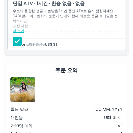
단일 ATV · 1시간 · 환승 없음 · 없음
위치
우붓의 울창한 정글과 논밭을 1시간 동안 ATV로 혼자 탐험하세요.
DADI 발리 어드벤처의 전문가 안내와 함께 바로응 동굴 트레일을 정
복하세요.
교환 방법
포함 사항
더 보기
우붓 정글 트레일과 바롱 동굴을 통과하는 1시간 단독 ATV 라이
딩
복장 규정
안전 장비: 헬멧과 부츠
Person:
US$ 31.45
US$ 31
간단한 안전 교육 및 라이딩 지침
경치 좋은 논밭과 숲길 접근
무료 환영 음료
이용 약관
현장 샤워 및 탈의 시설
주문 요약
취소 정책
활동 날짜
DD MM, YYYY
개인들
US$ 31 × 1
2-10명 예약
× 1