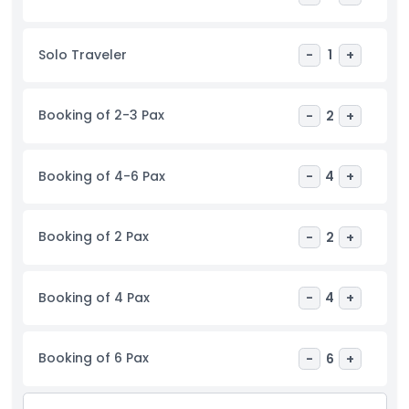
개인 맞춤 서비스를 제공합니다. 전망대에서 사진 촬영 옵션과 발리
신화 이야기를 들으며 하루를 마무리하세요. 평생 기억에 남을 오프
로드 여행을 위해 오늘 발리 쿼드 바이크 및 동굴 투어를 예약하세
Solo Traveler
-
1
+
요.
Booking of 2-3 Pax
-
2
+
하이라이트
포함 사항
Booking of 4-6 Pax
-
4
+
아동 성인 정책
Booking of 2 Pax
-
2
+
포함되지 않는 사항
Booking of 4 Pax
-
4
+
적합하지 않은 대상
Booking of 6 Pax
-
6
+
알아야 할 사항