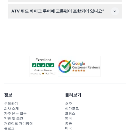
1시간가량 단독으로 ATV를 타고 정글 트렉, 오르막 및 내리
ATV 쿼드 바이크 투어에 교통편이 포함되어 있나요?
막 구간, 터널, 강 건너기, 경치 좋은 논밭을 탐험합니다.
호텔 픽업 및 드롭오프는 포함되어 있지 않으므로 다디 발
리 어드벤처 위치까지 이동 수단을 직접 마련해 주세요.
정보
둘러보기
문의하기
호주
회사 소개
싱가포르
자주 묻는 질문
프랑스
약관 및 조건
영국
개인정보 처리방침
홍콩
블로그
미국