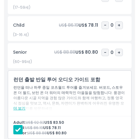
(17-59세)
하이라이트
Child
US$ 86.19
US$ 78.11
-
0
+
포함 사항
(3-16 세)
아동 성인 정책
Senior
US$ 88.88
US$ 80.80
-
0
+
알아야 할 사항
(60-99세)
위치
런던 출발 반일 투어 오디오 가이드 포함
런던을 떠나 하루 종일 코츠월드 투어를 즐겨보세요. 버포드, 스토우
온 더 월드, 보턴 온 더 워터의 매력적인 마을들을 탐험합니다. 풍경이
취소 정책
아름다운 시골 지역을 경험 많은 가이드와 함께 여행하고, 정통 영국
식 점심을 맛보고, 역사, 문화, 자연미가 완벽하게 어우러진 유명한 모
더 보기
델 빌리지를 방문하세요.
포함 사항
오전 8시 30분: 골든 투어 버스 정류장 1번에서 만나시는 장소로
Adult:
US$ 92.92
US$ 83.50
이동하세요.
Child:
US$ 86.19
US$ 78.11
런던에서 코츠월드로 여행을 시작합니다.
Senior:
US$ 88.88
US$ 80.80
버포드에 도착하여 역사적인 석조 주택들을 감상하세요.