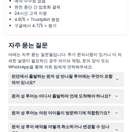
예약 수수료 없음
완전 종단 간 암호화 결제
24시간 고객 지원
4.8/5 ⭐ Trustpilot 평점
구글에서 4.7/5 ⭐ 평가
자주 묻는 질문
아래는 자주 묻는 질문들입니다. 추가 문의사항이 있거나 더 자
세한 설명이 필요하신 경우 라이브 채팅, 문의 양식 또는
WhatsApp을 통해 저희 팀에게 연락해주세요.
런던에서 출발하는 윈저 성 반나절 투어에는 무엇이 포함
되어 있나요?
이 투어에는 윈저 성 입장, 세인트 조지 예배당 입장, 그리고
윈저 성 투어는 어디서 출발하며 언제 도착해야 하나요?
국무 아파트먼트를 탐험하고 성의 왕실 역사를 배울 수 있
는 다국어 오디오 가이드가 포함됩니다.
투어는 일반적으로 얼스 커트 지하철역 근처 등 런던 중심
윈저 성 투어는 어린 아이들이 방문하기에 적합한가요?
지에서 오전 9시 50분경 출발합니다. 체크인을 위해 최소
15분 전에 도착하는 것이 좋습니다.
3세 미만 어린이는 무료로 투어에 참여할 수 있으나, 교통
윈저 성 투어 예약을 어떻게 취소하거나 변경할 수 있나
편에서는 좌석이 예약되지 않음을 유의해 주세요.