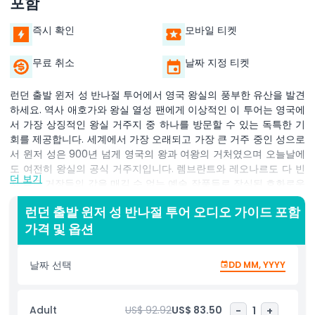
포함
즉시 확인
모바일 티켓
무료 취소
날짜 지정 티켓
런던 출발 윈저 성 반나절 투어에서 영국 왕실의 풍부한 유산을 발견
하세요. 역사 애호가와 왕실 열성 팬에게 이상적인 이 투어는 영국에
서 가장 상징적인 왕실 거주지 중 하나를 방문할 수 있는 독특한 기
회를 제공합니다. 세계에서 가장 오래되고 가장 큰 거주 중인 성으로
서 윈저 성은 900년 넘게 영국의 왕과 여왕의 거처였으며 오늘날에
도 여전히 왕실의 공식 거주지입니다. 렘브란트와 레오나르도 다 빈
더 보기
치 같은 거장들의 값을 매길 수 없는 예술 작품들로 장식된 호화로운
국왕전(state apartments)을 탐험해 보세요. 많은 왕실 결혼식의
런던 출발 윈저 성 반나절 투어 오디오 가이드 포함
배경이자 엘리자베스 2세 여왕, 필립 공, 헨리 8세의 최종 안식처인
가격 및 옵션
숨 막히는 세인트 조지 예배당에 들어가 보세요. 이 런던 출발 윈저
성 반나절 투어는 왕복 공동 교통편, 입장권, 다국어 오디오 가이드를
포함하여 여러분이 원하는 속도로 성의 역사를 배울 수 있도록 합니
날짜 선택
DD MM, YYYY
다. 시간이 부족하지만 영국 왕실 역사의 핵심을 경험하고자 하는 분
들에게 완벽한, 꼭 해야 할 당일 여행입니다.
Adult
US$ 92.92
US$ 83.50
-
1
+