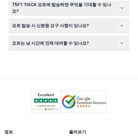
예약 24시간 전까지 취소하면 환불이 가능하며, 이체 수수
75FT TISCK 요트에 탑승하면 무엇을 기대할 수 있나
료를 제외한 금액이 환불됩니다. 24시간 이내 취소 또는 노
요?
쇼는 전액 청구됩니다.
넓은 실내외 공간, 여러 엔터테인먼트 존, 친절한 승무원, 소
요트 탑승 시 신분증 요구 사항이 있나요?
프트 드링크, 그리고 두바이의 상징적인 명소를 지나며 즐
기는 선택적 라이브 바비큐 케이터링을 즐기실 수 있습니
네, 두바이 해안 경비대 규정에 따라 모든 승객은 유효한 여
다.
요트는 낮 시간에 언제 대여할 수 있나요?
권 또는 공식 신분증을 반드시 지참해야 하므로 여행 당일
준비해 주세요.
일반적으로 매일 오전 9시부터 자정까지 대여가 가능하지
만, 정확한 이용 가능 시간은 다를 수 있으니 온라인 예약
시 시간 확인을 부탁드립니다.
정보
둘러보기