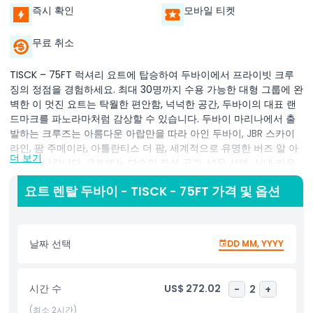
즉시 확인
모바일 티켓
무료 취소
TISCK – 75FT 럭셔리 요트에 탑승하여 두바이에서 프라이빗 크루
징의 정점을 경험하세요. 최대 30명까지 수용 가능한 대형 그룹에 완
벽한 이 멋진 요트는 탁월한 편안함, 넉넉한 공간, 두바이의 대표 랜
드마크를 파노라마처럼 감상할 수 있습니다. 두바이 마리나에서 출
발하는 크루즈는 아름다운 아랍만을 따라 아인 두바이, JBR 스카이
라인, 팜 주메이라, 아틀란티스 더 팜, 세계적으로 유명한 버즈 알 아
더 보기
랍을 지나갑니다. 요트에는 다수의 좌석 공간, 넓은 선덱, 실내 라운
지 및 잘 갖춰진 선실이 있어 물 위에서 진정한 VIP 경험을 제공합니
요트 렌탈 두바이 - TISCK - 75FT 가격 및 옵션
다. 전문 선장과 승무원이 원활하고 즐거운 여정을 보장합니다. 승객
들에게는 청량음료, 생수, 수건, 구명조끼가 제공됩니다. 선택 사항으
로 바비큐 케이터링, 낚시 장비 및 기타 맞춤 경험도 요청 가능합니
다. 회사 행사, 생일 파티, 가족 모임 또는 럭셔리 선셋 크루즈 등 어
날짜 선택
DD MM, YYYY
떤 상황에서든 TISCK 75FT 요트는 프리미엄 서비스와 뛰어난 전망
으로 잊지 못할 요트 모험을 선사합니다.
시간 수
US$ 272.02
-
2
+
(최소 2시간)
하이라이트