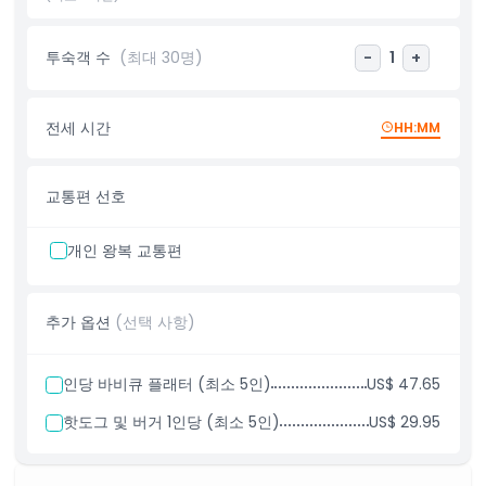
투숙객 수
(최대 30명)
-
1
+
포함 사항
알아야 할 사항
전세 시간
HH:MM
복장 규정
교통편 선호
취소 정책
개인 왕복 교통편
추가 옵션
(선택 사항)
인당 바비큐 플래터 (최소 5인)
US$ 47.65
핫도그 및 버거 1인당 (최소 5인)
US$ 29.95