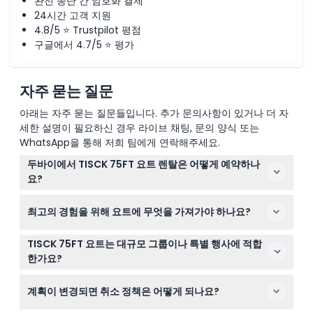
완전 종단 간 암호화 결제
24시간 고객 지원
4.8/5 ⭐ Trustpilot 평점
구글에서 4.7/5 ⭐ 평가
자주 묻는 질문
아래는 자주 묻는 질문들입니다. 추가 문의사항이 있거나 더 자
세한 설명이 필요하신 경우 라이브 채팅, 문의 양식 또는
WhatsApp을 통해 저희 팀에게 연락해주세요.
두바이에서 TISCK 75FT 요트 렌탈은 어떻게 예약하나
요?
이 웹사이트에서 편리하게 TISCK 75FT 요트 렌탈을 온라
최고의 경험을 위해 요트에 무엇을 가져가야 하나요?
인으로 예약하실 수 있습니다. 원하는 날짜를 선택하고 예
약 과정에서 이용 가능 여부를 확인하세요.
수영할 계획이라면 수영복을, 여름에는 스마트 캐주얼 옷차
TISCK 75FT 요트는 대규모 그룹이나 특별 행사에 적합
림을, 겨울 저녁에는 가벼운 자켓을 가져오시는 것을 권장
한가요?
합니다. 탑승 시 필요한 유효한 여권 또는 신분증도 잊지 마
네! 이 요트는 주간 크루즈 시 최대 30명까지 편안하게 수
세요.
계획이 변경되면 취소 정책은 어떻게 되나요?
용할 수 있으며, 프라이빗 파티, 기업 행사, 두바이 해안선의
축하 행사에 완벽합니다.