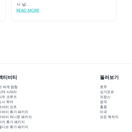
사 날...
READ MORE
액티비티
둘러보기
전 세계 탐험
호주
사막 사파리
싱가포르
다우 크루즈
프랑스
도시 투어
영국
럭셔리 요트
홍콩
두바이 휴가 패키지
미국
두바이 허니문 패키지
모든 목적지
터키 휴가 패키지
몰디브 휴가 패키지