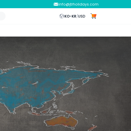
info@jtrholidays.com
KO-KR
/
USD