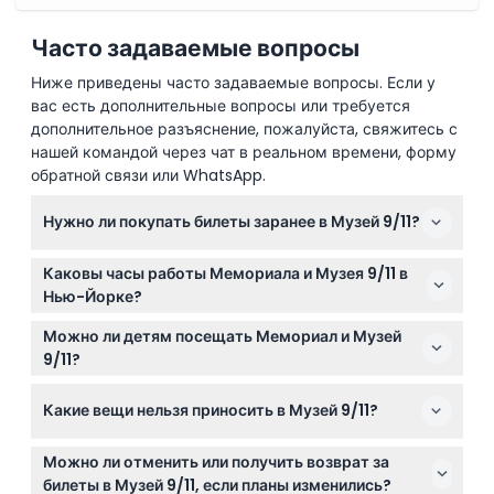
Часто задаваемые вопросы
Ниже приведены часто задаваемые вопросы. Если у
вас есть дополнительные вопросы или требуется
дополнительное разъяснение, пожалуйста, свяжитесь с
нашей командой через чат в реальном времени, форму
обратной связи или WhatsApp.
Нужно ли покупать билеты заранее в Музей 9/11?
Да, для посещения Музея 9/11 требуется
Каковы часы работы Мемориала и Музея 9/11 в
предварительная покупка билетов, которую можно
Нью-Йорке?
легко оформить онлайн на этом сайте.
Мемориал 9/11 открыт ежедневно с 8 утра до 8
Можно ли детям посещать Мемориал и Музей
вечера, а Музей работает с среды по понедельник с
9/11?
9 утра до 7 вечера, последний вход в 5:30 вечера
Да, дети от 7 лет и старше допускаются вместе с
(время может изменяться — подтверждайте при
Какие вещи нельзя приносить в Музей 9/11?
подростками, взрослыми и пожилыми, что делает
бронировании).
место подходящим для большинства возрастных
Опасные материалы, бутылки, петарды, лазеры и
групп.
Можно ли отменить или получить возврат за
любые предметы, которые могут нарушить покой
билеты в Музей 9/11, если планы изменились?