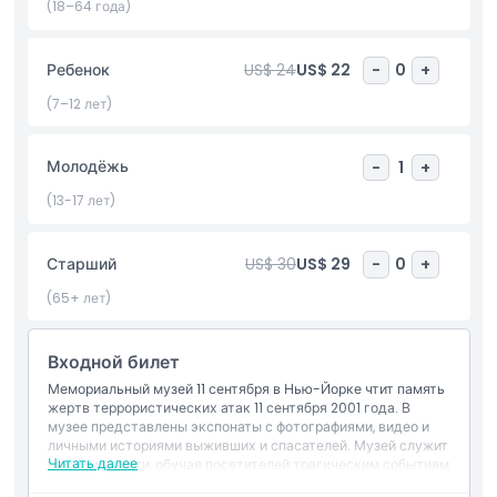
хронологию событий до, во время и после атак. Экспонаты
(18–64 года)
включают повреждённую пожарную машину, Лестницу
Выживших и записи последних телефонных звонков,
Ребенок
US$ 24
US$ 22
-
0
+
предоставляя эмоциональное и историческое понимание
одного из самых важнейших дней в современной истории.
(7–12 лет)
Это обязательное место для туристов и местных жителей,
Мемориал и музей 11 сентября предлагает значимый,
Молодёжь
-
1
+
образовательный и незабываемый опыт. Забронируйте
визит, чтобы почтить, вспомнить и узнать.
(13-17 лет)
Старший
US$ 30
US$ 29
-
0
+
Основные моменты
(65+ лет)
Включено
Входной билет
Мемориальный музей 11 сентября в Нью-Йорке чтит память
Политика в отношении детей и взрослых
жертв террористических атак 11 сентября 2001 года. В
музее представлены экспонаты с фотографиями, видео и
личными историями выживших и спасателей. Музей служит
Часы работы
Читать далее
местом памяти, обучая посетителей трагическим событиям
и стойкости жителей Нью-Йорка. Посещение музея