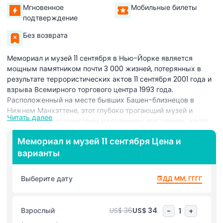
Мгновенное
Мобильные билеты
подтверждение
Без возврата
Мемориал и музей 11 сентября в Нью-Йорке является
мощным памятником почти 3 000 жизней, потерянных в
результате террористических актов 11 сентября 2001 года и
взрыва Всемирного торгового центра 1993 года.
Расположенный на месте бывших Башен-близнецов в
Нижнем Манхэттене, этот глубоко трогающий музей и
Читать далее
мемориал с достоинством и почтением чтит память жертв,
выживших и первых реагирующих. С билетом в Мемориал и
Мемориал и музей 11 сентября Цена и
музей 11 сентября вы можете исследовать отражающие
варианты
бассейны — два больших водопада, расположенных в
пределах оригинальных оснований Башен-близнецов.
Каждый бассейн окружён бронзовыми панелями с
Выберите дату
ДД ММ, ГГГГ
именами погибших, предлагая пространство для
размышлений и памяти. Внутри музея 11 сентября
посетители могут видеть артефакты, найденные на месте,
Взрослый
US$ 36
US$ 34
-
1
+
личные истории, мультимедийные экспозиции и подробную