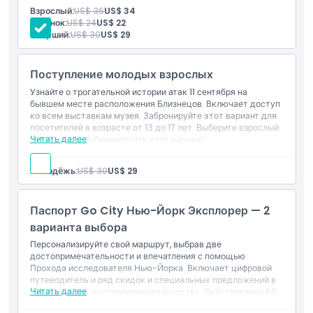
предлагает мощный опыт размышлений и обучения.
Взрослый:
US$ 36
US$ 34
Вещи, которые нужно знать
Включено
Ребенок:
US$ 24
US$ 22
Вход в: Музей 11 сентября
Старший:
US$ 30
US$ 29
Вход в: Мемориал (бесплатно)
Местоположение
Доступ к выставкам и фильмам
Поступление молодых взрослых
Узнайте о трогательной истории атак 11 сентября на
Как добраться туда
бывшем месте расположения Близнецов. Включает доступ
ко всем выставкам музея. Забронируйте этот вариант для
посетителей в возрасте от 13 до 17 лет. Выберите взрослый
Политика отмены
Читать далее
билет, чтобы забронировать этот вариант.
Молодёжь:
US$ 30
US$ 29
Паспорт Go City Нью-Йорк Эксплорер — 2
варианта выбора
Персонализируйте свой маршрут, выбрав две
достопримечательности и впечатления с помощью
Прохода исследователя Нью-Йорка. Включает цифровой
путеводитель и ряд скидок и специальных предложений в
Читать далее
участвующих достопримечательностях. Действителен 60
последовательных дней после первого использования.