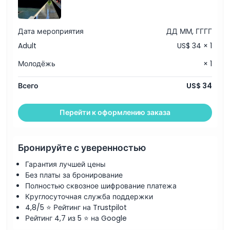
Панорамная прогулка на пароме к Статуе Свободы и
однодневного экскурсионного автобуса Hop on Hop
острову Эллис
off
Иконический вид на городской пейзаж с обсерватории
Дата мероприятия
ДД ММ, ГГГГ
Top of the Rock
Захватывающие экспозиции Музея естественной
Adult
US$ 34 × 1
истории Америки
Встретьте живых знаменитостей в Музее восковых
Молодёжь
× 1
фигур Мадам Тюссо
Размышляйте в Музее памяти 11 сентября и Мемориале
Круиз по Манхэттену на туре Лучшие
Всего
US$ 34
достопримечательности Нью-Йорка на Circle Line
Исследуйте город по-своему с однодневным
автобусным туром Hop on Hop off
Перейти к оформлению заказа
Бронируйте с уверенностью
Гарантия лучшей цены
Без платы за бронирование
Полностью сквозное шифрование платежа
Круглосуточная служба поддержки
4,8/5 ⭐ Рейтинг на Trustpilot
Рейтинг 4,7 из 5 ⭐ на Google