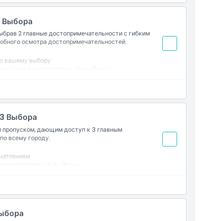
2 Выбора
ыбрав 2 главные достопримечательности с гибким
удобного осмотра достопримечательностей.
по вашему выбору
 участие в мероприятиях Нью-Йорка
ттракционах
анные аттракционы
первого использования
 3 Выбора
м пропуском, дающим доступ к 3 главным
по всему городу.
чатлениям
и мероприятиям Нью-Йорка
вого посещения достопримечательности
Выбора