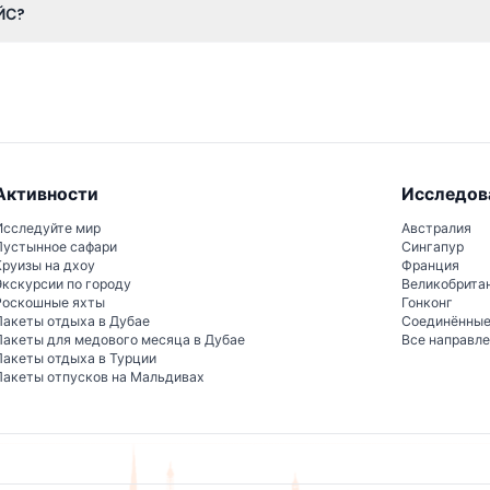
ЙС?
ыт, где искусство, наука и технологии объединяются с помощь
 час и предоставляют уникальное сочетание творческих свето
Активности
Исследов
Исследуйте мир
Австралия
Пустынное сафари
Сингапур
Круизы на дхоу
Франция
Экскурсии по городу
Великобрита
Роскошные яхты
Гонконг
Пакеты отдыха в Дубае
Соединённы
Пакеты для медового месяца в Дубае
Все направл
Пакеты отдыха в Турции
Пакеты отпусков на Мальдивах