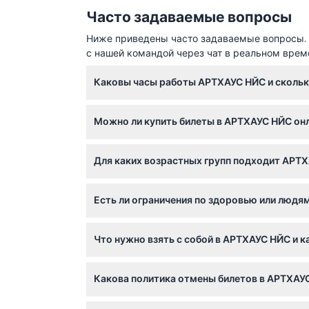
Часто задаваемые вопросы
Ниже приведены часто задаваемые вопросы. Е
с нашей командой через чат в реальном врем
Каковы часы работы АРТХАУС НЙС и скольк
АРТХАУС НЙС работает с воскресенья по четве
Можно ли купить билеты в АРТХАУС НЙС онл
Каждая сессия длится 60 минут, поэтому о
при бронировании).
Да, билеты в АРТХАУС НЙС необходимо брон
Для каких возрастных групп подходит АРТ
сессии и помогает избежать разочарований.
АРТХАУС НЙС приветствует посетителей от 4
Есть ли ограничения по здоровью или люд
приобретающего билет. Младенцы от 0 до 3 
Деятельность не рекомендуется беременны
Что нужно взять с собой в АРТХАУС НЙС и 
давление или эпилепсия, из-за интенсивног
Возьмите с собой билет и действительное уд
Какова политика отмены билетов в АРТХАУ
снаружи запрещено, а также нет возможнос
Билеты не подлежат возврату и отмене, поэ