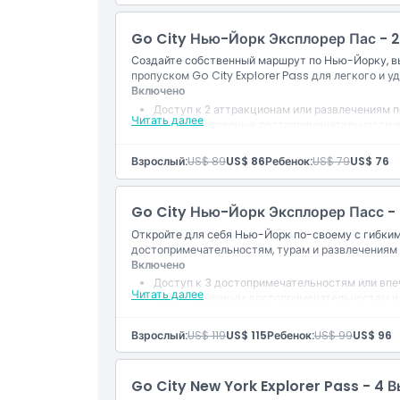
Политика в отношении детей и взрослых
Go City Нью-Йорк Эксплорер Пас - 
Создайте собственный маршрут по Нью-Йорку, в
Исключения
пропуском Go City Explorer Pass для легкого и 
Включено
Доступ к 2 аттракционам или развлечениям 
Не подходит для
Читать далее
Вход в популярные достопримечательности и
Цифровой путеводитель с информацией об а
Скидки и специальные предложения на выбр
Взрослый:
US$ 89
US$ 86
Ребенок:
US$ 79
US$ 76
Часы работы
Действительно в течение 30 дней с момента 
Go City Нью-Йорк Эксплорер Пасс -
Вещи, которые нужно знать
Откройте для себя Нью-Йорк по-своему с гибки
достопримечательностям, турам и развлечениям 
Включено
Местоположение
Доступ к 3 достопримечательностям или впе
Читать далее
Вход к основным достопримечательностям 
Включён цифровой путеводитель
Как добраться туда
Скидки в участвующих местах
Взрослый:
US$ 119
US$ 115
Ребенок:
US$ 99
US$ 96
Действительно в течение 30 дней после пер
Как воспользоваться
Go City New York Explorer Pass - 4 