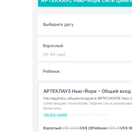
АРТЕКХАУС Нью-Йорк Сити Цена 
искусства меняются по мере вашего перемещени
АРТЕКХАУС NYC удивительным местом, куда хоч
можете испытывать что-то новое.
Выберите дату
Одна из самых крутых особенностей АРТЕКХАУС 
Художники используют такие технологии, как в
проекционное картографирование, чтобы оживит
Взрослый
произведения выглядеть так, словно они движу
людей. Если вы любите искусство, технологии или
(16–64 года)
АРТЕКХАУС NYC также отлично подходит для фо
Ребенок
инсталляции создают потрясающие снимки. Это 
впечатлениями в социальных сетях, и это легко 
созерцания, это нечто, в чем вы можете приним
АРТЕКЛАУЗ Нью-Йорк - Общий вход
Насладитесь общим входом в ARTECHOUSE Нью-Йо
Основные моменты
сочетающее технологии, творчество и захватыв
Включено
Читать далее
Доступ к временным выставкам
Включено
Взрослый:
US$ 24.50
US$ 22
Ребенок:
US$ 20
US$ 1