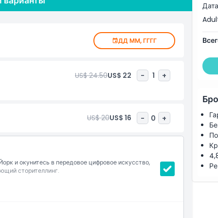
и варианты
Дата
я, поэтому ни один визит не повторяется. Это делает
Adul
ется возвращаться снова и снова. Каждый раз вы
Всег
ДД ММ, ГГГГ
NYC – это сочетание технологий и креативности.
иртуальная реальность, дополненная реальность и
ь искусство. Сочетание этих инструментов заставляет
US$ 24.50
US$ 22
-
1
+
тся, меняют цвета и даже реагируют на присутствующих
 и то, и другое, это идеальное место для вас.
Бро
тографий. Яркие, светящиеся художественные
Га
US$ 20
US$ 16
-
0
+
популярное место для тех, кто любит делиться
Бе
понять. Искусство здесь – это не просто объект для
По
ать участие, и именно это делает его таким особенным.
Кр
4,
рк и окунитесь в передовое цифровое искусство,
Ре
ающий сторителлинг.
6