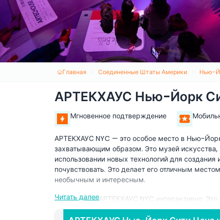
Главная
Соединенные Штаты Америки
Нью-Й
АРТЕКХАУС Нью-Йорк С
Мгновенное подтверждение
Мобиль
АРТЕКХАУС NYC — это особое место в Нью-Йорке
захватывающим образом. Это музей искусства, 
использовании новых технологий для создания и
почувствовать. Это делает его отличным место
необычным и интересным.
Читать далее
Искусство в АРТЕКХАУС NYC интерактивно. Это 
искусства. Вместо того чтобы просто смотреть 
взаимодействовать с цифровым искусством с п