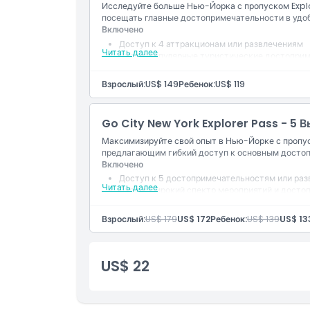
Исследуйте больше Нью-Йорка с пропуском Explo
Политика отмены
посещать главные достопримечательности в удоб
Включено
Доступ к 4 аттракционам или развлечениям
Читать далее
Вход в популярные туристические достоприм
Включен цифровой путеводитель по достопр
Эксклюзивные скидки и предложения
Взрослый:
US$ 149
Ребенок:
US$ 119
Действительно в течение 30 последовательн
Go City New York Explorer Pass - 5 
Максимизируйте свой опыт в Нью-Йорке с пропуск
предлагающим гибкий доступ к основным достоп
Включено
Доступ к 5 достопримечательностям или ра
Читать далее
Вход в широкий спектр мероприятий и дост
Цифровой путеводитель для удобного планир
Скидки и предложения в выбранных достопр
Взрослый:
US$ 179
US$ 172
Ребенок:
US$ 139
US$ 13
Действительно в течение 30 дней после перв
US$ 22