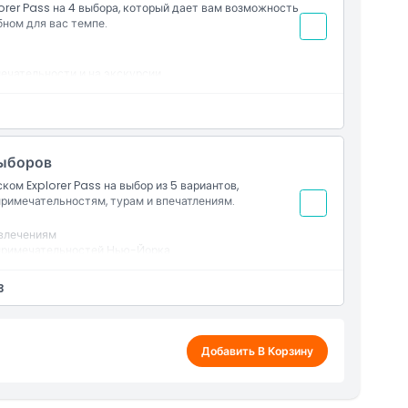
rer Pass на 4 выбора, который дает вам возможность
ном для вас темпе.
ечательности и на экскурсии
имечательностям
ых дней с момента первого использования
Выборов
ом Explorer Pass на выбор из 5 вариантов,
римечательностям, турам и впечатлениям.
звлечениям
опримечательностей Нью-Йорка
ования
имечательностях
3
ого использования
Добавить В Корзину