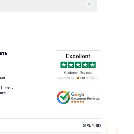
ю проекционного маппинга и цифрового
вых эффектов, реагирующих на ваши
ать
ния
е Штаты
ения
RU
/
USD