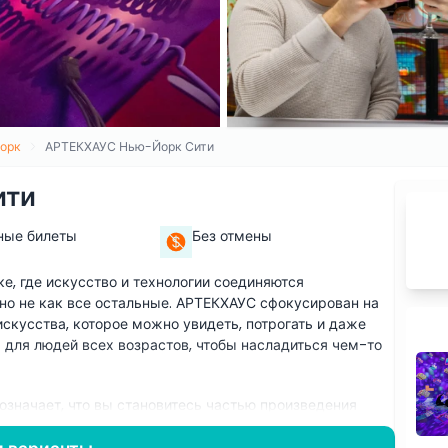
орк
АРТЕКХАУС Нью-Йорк Сити
ити
ные билеты
Без отмены
, где искусство и технологии соединяются
но не как все остальные. АРТЕКХАУС сфокусирован на
скусства, которое можно увидеть, потрогать и даже
м для людей всех возрастов, чтобы насладиться чем-то
означает, что вы становитесь частью произведения
на картины на стенах, вы можете ходить вокруг и
омощью датчиков и сенсорных экранов. Произведения