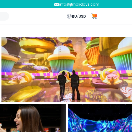
info@jtrholidays.com
RU
/
USD