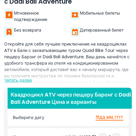
с Dadi Bali Adventure
Мгновенное
Мобильные билеты
подтверждение
Без возврата
Датированный билет
Откройте для себя лучшее приключение на квадроциклах
ATV в Бали с захватывающим туром Quad Bike Tour через
пещеру Баронг от Dadi Bali Adventure. Ваш день начнётся с
удобного трансфера из отеля на кондиционированном
автомобиле, который доставит вас к началу маршрута, где
вы получите инструктаж по технике безопасности и
Читать далее
экипируетесь для тура на квадроцикле в Бали. Мчитесь по
сложным бездорожным тропам, виляющим под высокими
Квадроцикл ATV через пещеру Баронг с Dadi
тропическими деревьями, ощущая прилив адреналина,
Bali Adventure Цена и варианты
преодолевая каменистые пути и грязевые участки.
Посредине вашего джунглевого путешествия на
квадроцикле вы окунётесь в сердце древней пещеры
Выберите дату
ДД ММ, ГГГГ
Баронг, где известняковые стены и скрытые пещеры
раскрывают геологическую историю и местные легенды
Бали. Ваш профессиональный гид расскажет истории о