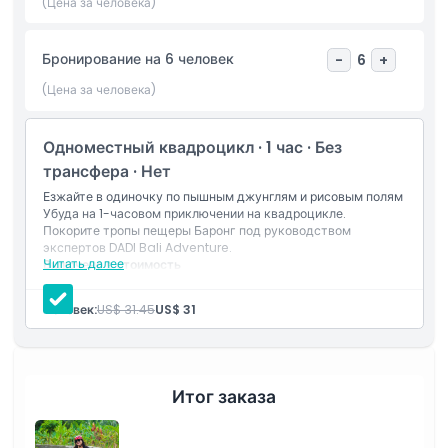
(Цена за человека)
Включено
Бронирование на 6 человек
-
6
+
Политика в отношении детей и взрослых
(Цена за человека)
Исключения
Одноместный квадроцикл · 1 час · Без
трансфера · Нет
Не подходит для
Езжайте в одиночку по пышным джунглям и рисовым полям
Убуда на 1-часовом приключении на квадроцикле.
Покорите тропы пещеры Баронг под руководством
экспертов DADI Bali Adventure.
Вещи, которые нужно знать
Читать далее
Включено в стоимость
1-часовая сольная поездка на квадроцикле по
джунглям Убуда и пещере Баронг
Местоположение
Человек:
US$ 31.45
US$ 31
Защитное снаряжение: шлем и ботинки
Краткий инструктаж по безопасности и правилам езды
Доступ к живописным рисовым полям и лесным тропам
Как воспользоваться
Бесплатный приветственный напиток
Душ и раздевалки на месте
Итог заказа
Дресс-код