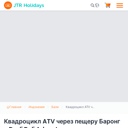
Mobile Search Opene
Главная
Индонезия
Бали
Квадроцикл ATV через пещеру Баронг с Dadi Bali Adventure
Квадроцикл ATV через пещеру Баронг