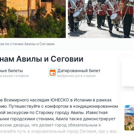
ом по стенам Авилы и Сеговии
енам Авилы и Сеговии
ные билеты
Датированный билет
на вашем телефоне
выбранная дата и время
ов Всемирного наследия ЮНЕСКО в Испании в рамках
овию. Путешествуйте с комфортом в кондиционированном
ной экскурсии по Старому городу Авилы. Известная
ыми городскими стенами, Авила также демонстрирует
еские дворцы, что делает город обязательным к
лжайте путь в очаровательный город Сеговия, где у вас