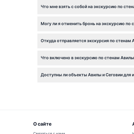
Дети в возрасте от 0 до 6 лет могут участв
Что мне взять с собой на экскурсию по сте
общее количество пассажиров.
Носите удобную обувь для ходьбы по неров
Могу ли я отменить бронь на экскурсию по 
на случай переменчивой погоды.
Вы можете отменить бронирование бесплатн
Откуда отправляется экскурсия по стенам 
комиссия за банковский перевод).
Экскурсия обычно начинается в центре Мад
Что включено в экскурсию по стенам Авилы 
кондиционером.
В экскурсию входят гиды, говорящие на англ
Доступны ли объекты Авилы и Сеговии для 
экскурсии с гидом в Авиле и Сеговии, а та
Эта экскурсия не подходит для пользовател
О сайте
Связаться с нами