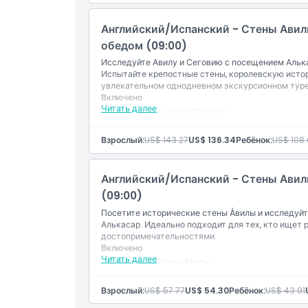
Посещение внутри церкви Святой Терезы
Гид, говорящий на английском и испанском я
Английский/Испанский - Стены Авилы
Трансфер туда и обратно от места встречи
обедом (09:00)
Исследуйте Авилу и Сеговию с посещением Альк
Испытайте крепостные стены, королевскую исто
увлекательном однодневном экскурсионном туре
Включено
Читать далее
Вход в: Алькасар Сеговии
Вход в: Стены Авилы
Радиогид
Взрослый:
US$ 143.27
US$ 136.34
Ребёнок:
US$ 108.
Свободное время для посещения Сеговии
Посещение церкви Святой Терезы
Гастрономический обед: Особые белые бобы и
Английский/Испанский - Стены Авилы
типичная сеговская выпечка «Понче Сеговьян
Гид, говорящий на английском и испанском я
(09:00)
Трансфер туда и обратно от места встречи
Посетите исторические стены Áвилы и исследуйт
Алькасар. Идеально подходит для тех, кто ище
достопримечательностями.
Включено
Читать далее
Вход на: Стены Авилы
Система радиогида
Посещение внутри Церкви Святой Терезы
Взрослый:
US$ 57.77
US$ 54.30
Ребёнок:
US$ 43.91
Гид, говорящий на английском / испанском я