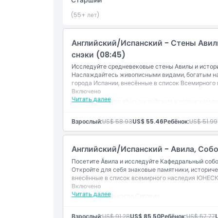
Старший
(55+ лет)
Местоположение
Английский/Испанский - Стены Авилы
Политика отмены
снэки (08:45)
Исследуйте средневековые стены Авилы и истори
Наслаждайтесь живописными видами, богатым на
города Испании, внесённые в список Всемирног
Включено
Читать далее
Гид, говорящий на английском и испанском я
Трансферы туда и обратно к месту встречи
WiFi на борту
Взрослый:
US$ 58.93
US$ 55.46
Ребёнок:
US$ 51.99
Транспорт на роскошном автобусе
Напиток и тапас в Авиле
1-часовая пешеходная экскурсия с гидом по 
Английский/Испанский - Авила, Собо
1-часовая пешеходная экскурсия с гидом по
Аудиогид и наушники
Посетите Áвила и исследуйте Кафедральный собор
Откройте для себя знаковые памятники, историч
внесённые в список всемирного наследия ЮНЕСК
Включено
Читать далее
Вход в: Алькасар Сеговии
Вход в: Кафедральный собор Сеговии
Вход в: Базилика Сан Висенте
Взрослый:
US$ 91.28
US$ 85.50
Ребёнок:
US$ 57.77