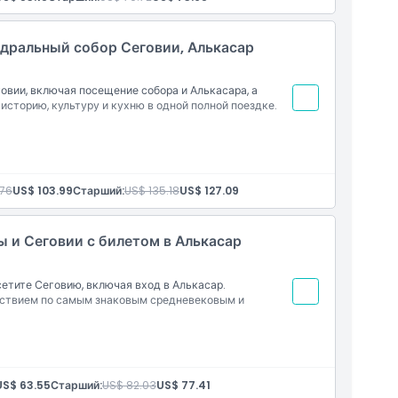
зыках
едральный собор Сеговии, Алькасар
овии, включая посещение собора и Алькасара, а
сторию, культуру и кухню в одной полной поездке.
.76
US$ 103.99
Старший:
US$ 135.18
US$ 127.09
зыках
 и Сеговии с билетом в Алькасар
етите Сеговию, включая вход в Алькасар.
ствием по самым знаковым средневековым и
US$ 63.55
Старший:
US$ 82.03
US$ 77.41