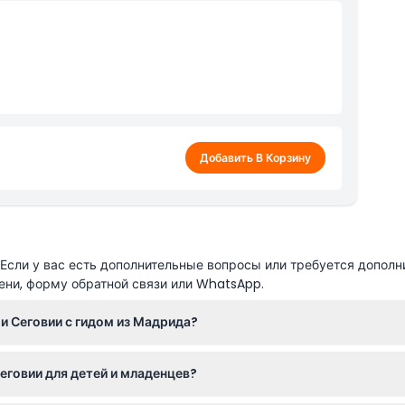
Добавить В Корзину
сли у вас есть дополнительные вопросы или требуется дополн
ени, форму обратной связи или WhatsApp.
и Сеговии с гидом из Мадрида?
 как Авилу, так и Сеговию с пешими экскурсиями с гидом в каж
еговии для детей и младенцев?