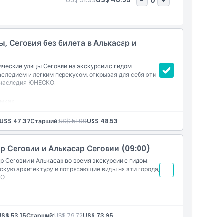
US$ 51.99
US$ 48.53
-
0
+
, Сеговия без билета в Алькасар и
ческие улицы Сеговии на экскурсии с гидом.
следием и легким перекусом, открывая для себя эти
о наследия ЮНЕСКО.
зыках
US$ 47.37
Старший:
US$ 51.99
US$ 48.53
Авиле
р Сеговии и Алькасар Сеговии (09:00)
 Сеговии
 Сеговии и Алькасар во время экскурсии с гидом.
ескую архитектуру и потрясающие виды на эти города,
О.
US$ 53.15
Старший:
US$ 79.72
US$ 73.95