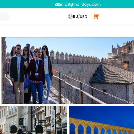
info@jtrholidays.com
RU
/
USD