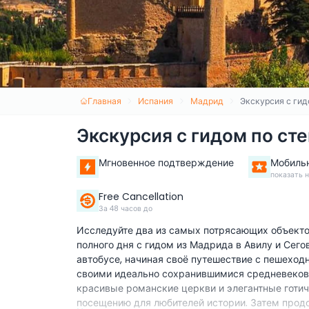
Главная
Испания
Мадрид
Экскурсия с гид
Экскурсия с гидом по ст
Мгновенное подтверждение
Мобиль
показать 
Free Cancellation
За 48 часов до
Исследуйте два из самых потрясающих объект
полного дня с гидом из Мадрида в Авилу и Сег
автобусе, начиная своё путешествие с пешеход
своими идеально сохранившимися средневеков
красивые романские церкви и элегантные готич
посещению для любителей истории. Затем продо