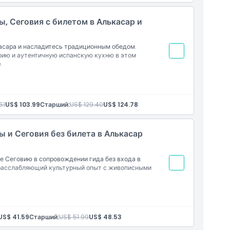
зыках
, Сеговия с билетом в Алькасар и
асара и насладитесь традиционным обедом.
рию и аутентичную испанскую кухню в этом
.
61
US$ 103.99
Старший:
US$ 129.40
US$ 124.78
з «Ла Гранха», жареный молочный поросёнок,
 и Сеговия без билета в Алькасар
о», хлеб, вино и минеральная вода
зыках
е Сеговию в сопровождении гида без входа в
т расслабляющий культурный опыт с живописными
US$ 41.59
Старший:
US$ 51.99
US$ 48.53
зыках