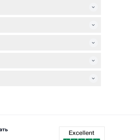
 Младенцы и дети должны быть включены в
ода, солнцезащитный крем и легкая куртка
ы не подлежат возврату (может взиматься
ер на комфортабельном автобусе с
 автобусе, напиток и тапас в Авиле, пешие
 средневекового города.
ать