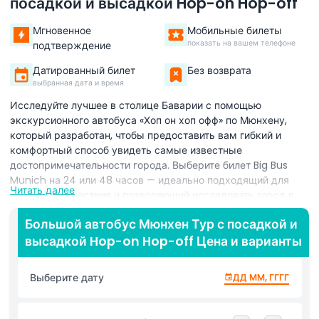
посадкой и высадкой Hop-on Hop-off
Мгновенное
Мобильные билеты
показать на вашем телефоне
подтверждение
Датированный билет
Без возврата
выбранная дата и время
Исследуйте лучшее в столице Баварии с помощью
экскурсионного автобуса «Хоп он хоп офф» по Мюнхену,
который разработан, чтобы предоставить вам гибкий и
комфортный способ увидеть самые известные
достопримечательности города. Выберите билет Big Bus
Munich на 24 или 48 часов — идеально подходящий для
Читать далее
вашего путешествия и позволяющий исследовать город в
удобном для вас темпе. Наслаждайтесь потрясающими
Большой автобус Мюнхен Тур с посадкой и
панорамными видами с открытой верхней палубы,
высадкой Hop-on Hop-off Цена и варианты
путешествуя по двум специально проложенным
маршрутам, которые демонстрируют знаковые
достопримечательности Мюнхена. Проезжайте мимо
Выберите дату
ДД ММ, ГГГГ
обязательных для посещения мест, таких как Мариенплац,
Дворец Нимфенбург, Олимпийский парк и Карлсплац
Штахус, узнавая об истории и культуре города благодаря