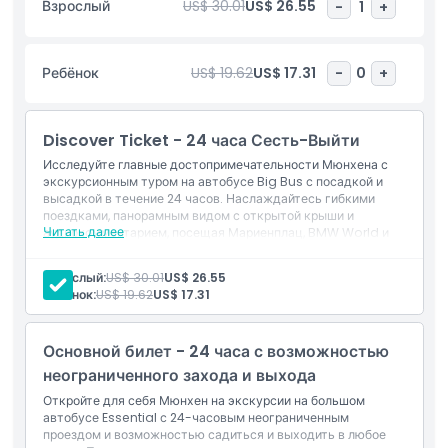
Взрослый
US$ 30.01
US$ 26.55
-
1
+
увлекательным предварительно записанным аудио
комментариям, доступным на 9 языках. С множеством
удобных остановок по всему городу вы легко сможете
Ребёнок
US$ 19.62
US$ 17.31
-
0
+
выйти, чтобы посетить главные достопримечательности,
сделать фотографии, исследовать исторические места или
насладиться местными кафе и торговыми районами. Когда
Discover Ticket - 24 часа Сесть-Выйти
будете готовы, просто сядьте обратно в автобус и
продолжайте экскурсию по Мюнхену без каких-либо
Исследуйте главные достопримечательности Мюнхена с
проблем. Независимо от того, предпочитаете ли вы
экскурсионным туром на автобусе Big Bus с посадкой и
высадкой в течение 24 часов. Наслаждайтесь гибкими
оставаться на борту и расслабляться или изучать
поездками, панорамным видом с открытой крыши и
достопримечательности Мюнхена поближе, этот тур на
Читать далее
аудиокомментарием, посещая Мариенплац, BMW World и
открытом автобусе в Мюнхене предлагает максимальную
дворец Нимфенбург.
свободу открывать очарование города по-своему и
Включено
Взрослый:
US$ 30.01
US$ 26.55
создавать незабываемые впечатления от путешествия.
Билет на автобус с посадкой и высадкой в любое
Ребёнок:
US$ 19.62
US$ 17.31
время, действующий 24 часа
Аудиогид (наушники предоставляются)
Основные моменты
Маршрут Зеленая линия
Основной билет - 24 часа с возможностью
неограниченного захода и выхода
Включено
Откройте для себя Мюнхен на экскурсии на большом
автобусе Essential с 24-часовым неограниченным
проездом и возможностью садиться и выходить в любое