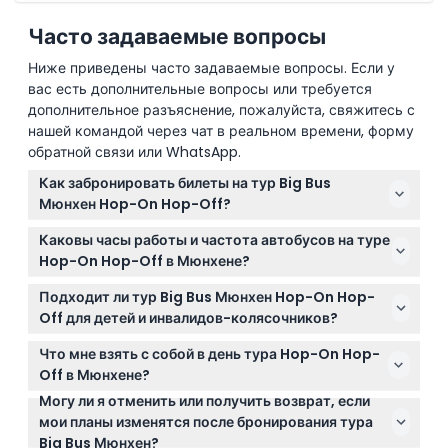
Часто задаваемые вопросы
Ниже приведены часто задаваемые вопросы. Если у
вас есть дополнительные вопросы или требуется
дополнительное разъяснение, пожалуйста, свяжитесь с
нашей командой через чат в реальном времени, форму
обратной связи или WhatsApp.
Как забронировать билеты на тур Big Bus
Мюнхен Hop-On Hop-Off?
Вы можете легко забронировать билеты на 24 или
Каковы часы работы и частота автобусов на туре
48 часов онлайн прямо на этом сайте. Просто
Hop-On Hop-Off в Мюнхене?
выберите предпочитаемый вариант билета и дату
Зеленая линия работает ежедневно с 10:00 до 16:30
во время бронирования.
Подходит ли тур Big Bus Мюнхен Hop-On Hop-
каждые 30 минут, а Оранжевая линия действует с
Off для детей и инвалидов-колясочников?
10:00 до 16:00, автобусы ходят каждые 60 минут в
Да, дети от 0 до 3 лет путешествуют бесплатно, но
будние дни и каждые 30 минут в выходные
Что мне взять с собой в день тура Hop-On Hop-
должны находиться с взрослым, который
(возможны изменения — пожалуйста, уточняйте
Off в Мюнхене?
оплачивает билет, а лица старше 15 лет оплачивают
при бронировании).
Могу ли я отменить или получить возврат, если
Возьмите с собой действительный электронный
взрослый билет. Автобусы оборудованы для
мои планы изменятся после бронирования тура
билет (распечатанный или на мобильном
инвалидных колясок, что делает тур удобным для
Big Bus Мюнхен?
устройстве), удобную одежду и экипировку,