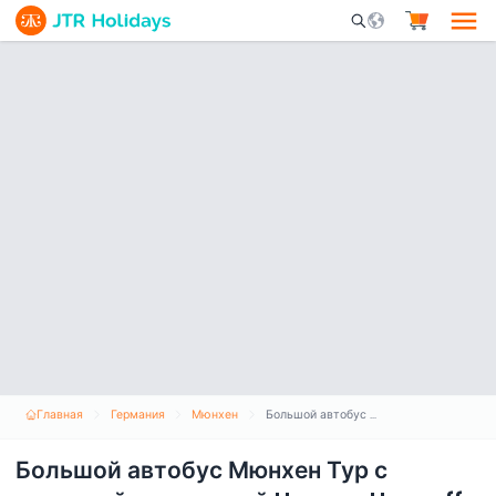
Mobile Search Opene
Главная
Германия
Мюнхен
Большой автобус Мюнхен Тур с посадкой и высадкой Hop-on Hop-off
Большой автобус Мюнхен Тур с