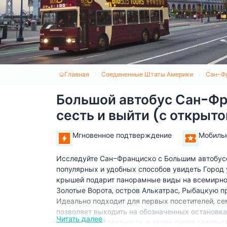
Главная
Соединенные Штаты Америки
Сан-Ф
Большой автобус Сан-Фр
сесть и выйти (с открыт
Мгновенное подтверждение
Мобиль
Исследуйте Сан-Франциско с Большим автобусо
популярных и удобных способов увидеть Город 
крышей подарит панорамные виды на всемирно
Золотые Ворота, остров Алькатрас, Рыбацкую п
Идеально подходит для первых посетителей, семе
позволяет выходить на обозначенных остановка
Читать далее
магазины и окрестности, а затем снова садить