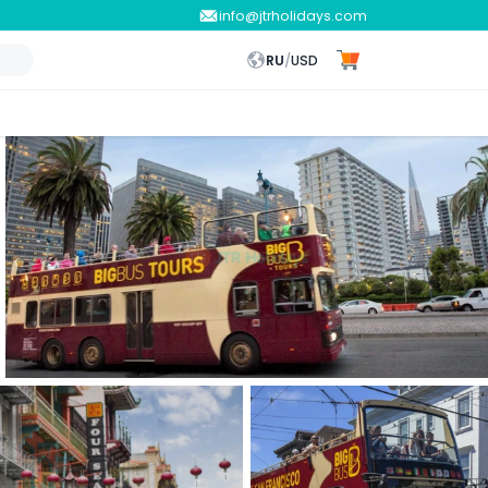
info@jtrholidays.com
RU
/
USD