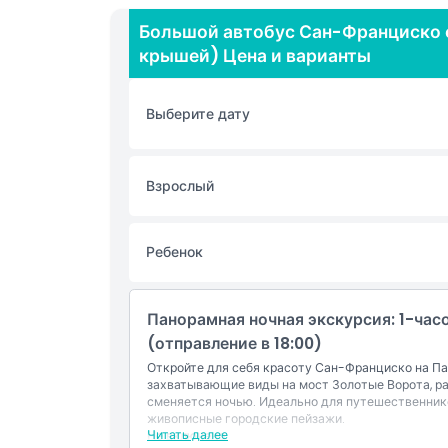
маршрутами и удобно расположенными остановк
Большой автобус Сан-Франциско с
приятной. По пути слушайте увлекательные ауд
крышей) Цена и варианты
культурными сведениями о архитектуре города
пересечения моста Золотые Ворота до любова
обеспечивает потрясающие виды. Предлагая отл
Выберите дату
автобуса — это веселый и беззаботный способ 
сегодня для незабываемого экскурсионного пр
Взрослый
Основные моменты
Ребенок
Включено
Панорамная ночная экскурсия: 1-часо
Политика в отношении детей и взрослых
(отправление в 18:00)
Откройте для себя красоту Сан-Франциско на П
Вещи, которые нужно знать
захватывающие виды на мост Золотые Ворота, рай
сменяется ночью. Идеально для путешественник
живописные городские пейзажи.
Местоположение
Читать далее
Не включено