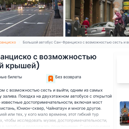
ранциско
Большой автобус Сан-Франциско с возможностью сесть и в
анциско с возможностью
ой крышей)
ные билеты
Без возврата
м с возможностью сесть и выйти, одним из самых
у залива. Поездка на двухэтажном автобусе с открытой
 известные достопримечательности, включая мост
ристань, Юнион-сквер, Чайнатаун и многое другое.
й или тех, у кого мало времени, этот гибкий тур
х, чтобы исследовать музеи, достопримечательности,
ся в автобус и продолжать приключение. С несколькими