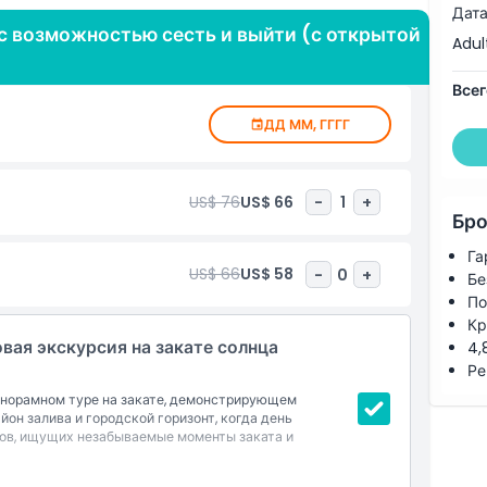
Дата
ами навигация по Сан-Франциско становится легкой и
 возможностью сесть и выйти (с открытой
иокомментарии, наполненные интересной историей и
Adul
, достопримечательностях и оживленных районах. От
ния Расписанными дамами — каждое место
Всег
ичное соотношение цены и качества, тур Большого
ДД ММ, ГГГГ
познакомиться с Сан-Франциско. Забронируйте билеты
иключения!
US$ 76
US$ 66
-
1
+
Бро
Га
US$ 66
US$ 58
-
0
+
Бе
По
Кр
вая экскурсия на закате солнца
4,
Ре
анорамном туре на закате, демонстрирующем
он залива и городской горизонт, когда день
ов, ищущих незабываемые моменты заката и