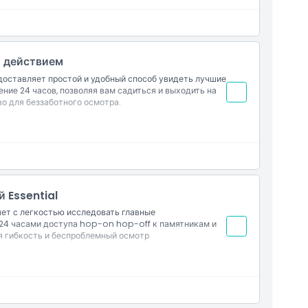
м действием
редоставляет простой и удобный способ увидеть лучшие
ние 24 часов, позволяя вам садиться и выходить на
о для беззаботного осмотра.
туре на закате вы можете обратиться к этой
карте
 Essential
ляет с легкостью исследовать главные
24 часами доступа hop-on hop-off к памятникам и
ая гибкость и беспроблемный осмотр
 часа
и время, если применимо)