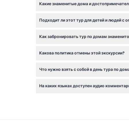
Какие знаменитые дома и достопримечатель
часов, позволяя изучать город в удобном дл
Вы посетите более 40 домов знаменитостей,
Подходит ли этот тур для детей и людей с
надпись, Родео Драйв, Аллея славы и Сансе
Дети в возрасте от 0 до 2 лет могут участво
Как забронировать тур по домам знаменит
оборудован для инвалидных колясок, и пер
Вы можете легко забронировать как тур, та
Какова политика отмены этой экскурсии?
дату.
Вы можете получить возврат средств, если 
Что нужно взять с собой в день тура по д
тур отменяется по погодным условиям или 
Возьмите удобную обувь, солнцезащитный 
На каких языках доступен аудио коммента
знаменитостей ведут англоговорящие гиды.
Аудиогиды доступны на нескольких языках, 
итальянский.