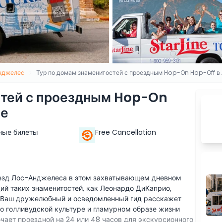
нджелес
Тур по домам знаменитостей с проездным Hop-On Hop-Off 
стей с проездным Hop-On
се
ные билеты
Free Cancellation
езд Лос-Анджелеса в этом захватывающем дневном
ий таких знаменитостей, как Леонардо ДиКаприо,
 Ваш дружелюбный и осведомленный гид расскажет
о голливудской культуре и гламурном образе жизни
чает проездной на 24 или 48 часов для экскурсионного