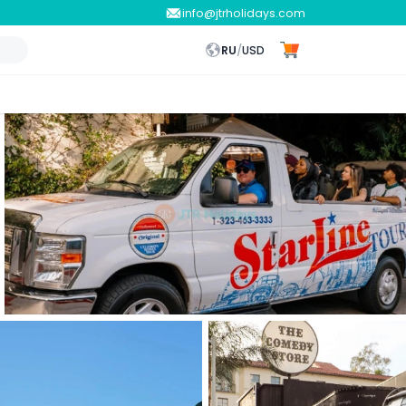
info@jtrholidays.com
RU
/
USD