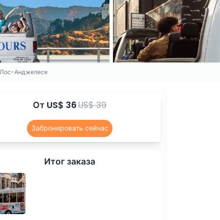
в Лос-Анджелесе
От
US$ 36
US$ 39
Забронировать сейчас
Итог заказа