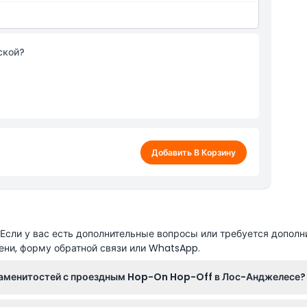
яской?
Добавить В Корзину
сли у вас есть дополнительные вопросы или требуется дополн
ени, форму обратной связи или WhatsApp.
наменитостей с проездным Hop-On Hop-Off в Лос-Анджелесе?
2 часов, в то время как проездной Hop-On Hop-Off предоставля