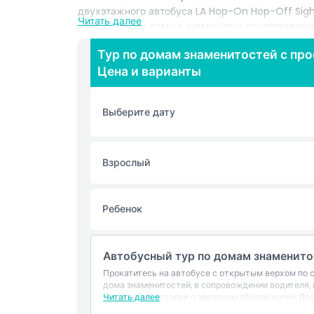
двухэтажного автобуса LA Hop-On Hop-Off Sigh
Читать далее
и посетить его самые знаменитые достопримеча
садиться и выходить столько раз, сколько вы х
Тур по домам знаменитостей с п
достопримечательностей. Исследуйте знаковые 
Цена и варианты
Моника и центр Лос-Анджелеса в своем собстве
наслаждаться видами или остановиться, чтобы 
этот тур дает вам гибкость увидеть Лос-Андже
Выберите дату
знаменитостей и изучения города.
Основные моменты
Взрослый
Включено
Ребенок
Политика в отношении детей и взрослых
Автобусный тур по домам знаменит
Прокатитесь на автобусе с открытым верхом по
Исключения
дома знаменитостей, в сопровождении водителя,
внутренние истории о звездном образе жизни Ло
Читать далее