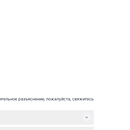
ительное разъяснение, пожалуйста, свяжитесь
ет неограниченный доступ на 24 или 48