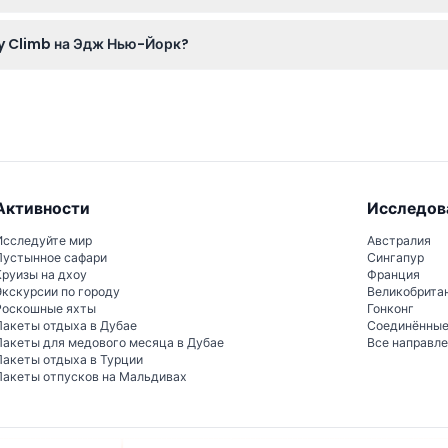
ерг с 14:00 до 20:00, а с пятницы по воскресенье с 13:30 до 20
ty Climb на Эдж Нью-Йорк?
килограммов (310 фунтов), чтобы безопасно принять участие в 
Активности
Исследов
Исследуйте мир
Австралия
Пустынное сафари
Сингапур
Круизы на дхоу
Франция
Экскурсии по городу
Великобрита
Роскошные яхты
Гонконг
Пакеты отдыха в Дубае
Соединённы
Пакеты для медового месяца в Дубае
Все направл
Пакеты отдыха в Турции
Пакеты отпусков на Мальдивах