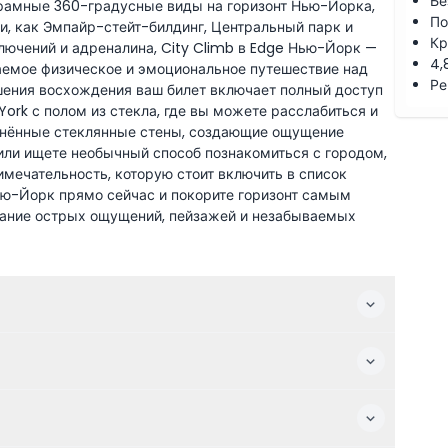
Бе
рамные 360-градусные виды на горизонт Нью-Йорка,
По
и, как Эмпайр-стейт-билдинг, Центральный парк и
Кр
лючений и адреналина, City Climb в Edge Нью-Йорк —
4,
ваемое физическое и эмоциональное путешествие над
Ре
ршения восхождения ваш билет включает полный доступ
rk с полом из стекла, где вы можете расслабиться и
нённые стеклянные стены, создающие ощущение
или ищете необычный способ познакомиться с городом,
имечательность, которую стоит включить в список
ью-Йорк прямо сейчас и покорите горизонт самым
тание острых ощущений, пейзажей и незабываемых