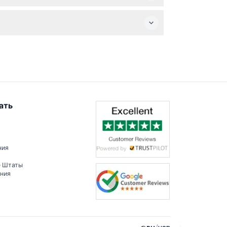
:00 (время может изменяться — пожалуйста,
восхождении.
ать
ния
е Штаты
ения