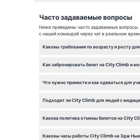
Часто задаваемые вопросы
Ниже приведены часто задаваемые вопросы. Е
с нашей командой через чат в реальном врем
Каковы требования по возрасту и росту дл
Участникам должно быть не менее 13 лет, пр
Как забронировать билет на City Climb и м
должен быть от 1,5 метров (4,9 футов) до 2
Вы можете легко забронировать билет на Ci
Что нужно принести и как одеваться для уча
реальном времени на предпочитаемую дату
Носите удобную одежду и обувь, подходящу
Подходит ли City Climb для людей с меди
собой еду и напитки на место не разрешаетс
Это восхождение не рекомендуется для лю
Какова политика отмены билетов на City C
женщин, пожилых людей или тех, кто имеет
Все билеты на City Climb не подлежат возв
Каковы часы работы City Climb на Эдж Нь