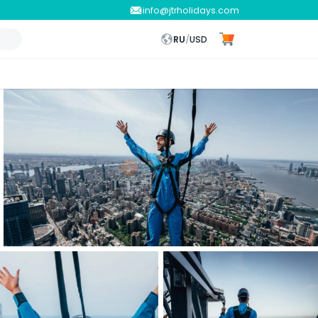
info@jtrholidays.com
RU
/
USD