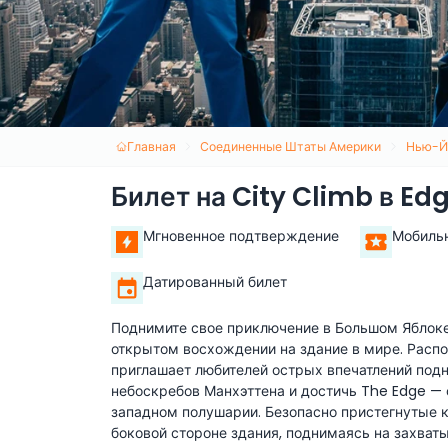
Главная
Соединенные Штаты Америки
Нью-Й
Билет на City Climb в E
Мгновенное подтверждение
Мобиль
Датированный билет
Поднимите свое приключение в Большом Яблоке
открытом восхождении на здание в мире. Распо
приглашает любителей острых впечатлений подн
небоскребов Манхэттена и достичь The Edge —
западном полушарии. Безопасно пристегнутые 
боковой стороне здания, поднимаясь на захва