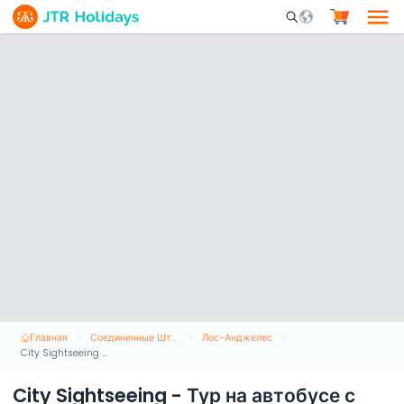
Mobile Search Opene
Главная
Соединенные Штаты Америки
Лос-Анджелес
City Sightseeing - Тур на автобусе с возможностью свободной посадки и высадки по Лос-Анджелесу и Голливуду
City Sightseeing - Тур на автобусе с