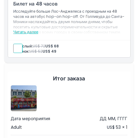
Билет на 48 часов
Исследуйте больше Лос-Анджелеса с проездным на 48
Вещи, которые нужно знать
часов на автобус hop-on hop-off. От Голливуда до Санта-
Моники наслаждайтесь двумя полными днями, чтобы
посетить культовые достопримечательности и скрытые
Местоположение
Читать далее
жемчужины по всему городу в своем собственном темпе.
Включено
Наслаждайтесь двумя полными днями осмотра
Взрослый:
US$ 72
US$ 68
Политика отмены
достопримечательностей Голливуда и Лос-Анджелеса.
Ребенок:
US$ 52
US$ 49
Садитесь и выходите на основных
достопримечательностях с проездным на 48 часов на
автобусном туре.
Итог заказа
Дата мероприятия
ДД ММ, ГГГГ
Adult
US$ 53 × 1