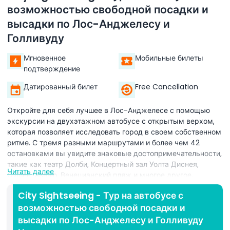
возможностью свободной посадки и
высадки по Лос-Анджелесу и
Голливуду
Мгновенное
Мобильные билеты
подтверждение
Датированный билет
Free Cancellation
Откройте для себя лучшее в Лос-Анджелесе с помощью
экскурсии на двухэтажном автобусе с открытым верхом,
которая позволяет исследовать город в своем собственном
ритме. С тремя разными маршрутами и более чем 42
остановками вы увидите знаковые достопримечательности,
такие как театр Долби, Концертный зал Уолта Диснея,
Читать далее
Оушен-авеню, Венецианский пляж и многое другое.
Независимо от того, интересуетесь ли вы историей кино,
City Sightseeing - Тур на автобусе с
атмосферой пляжей или культурой центра города, этот тур
возможностью свободной посадки и
подойдет каждому. Вы можете сколько угодно раз
садиться и выходить из автобуса, чтобы исследовать
высадки по Лос-Анджелесу и Голливуду
каждый район в удобное для вас время. По пути