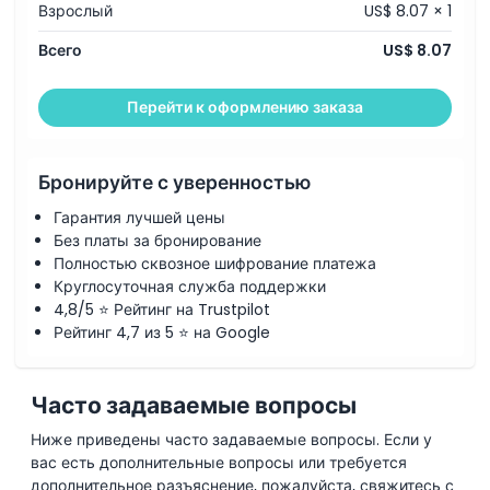
Взрослый
US$ 8.07 × 1
Исключения
Всего
US$ 8.07
Дополнительный аддон
Перейти к оформлению заказа
Часы работы
Бронируйте с уверенностью
Вещи, которые нужно знать
Гарантия лучшей цены
Без платы за бронирование
Полностью сквозное шифрование платежа
Местоположение
Круглосуточная служба поддержки
4,8/5 ⭐ Рейтинг на Trustpilot
Как добраться туда
Рейтинг 4,7 из 5 ⭐ на Google
Политика отмены
Часто задаваемые вопросы
Ниже приведены часто задаваемые вопросы. Если у
вас есть дополнительные вопросы или требуется
дополнительное разъяснение, пожалуйста, свяжитесь с