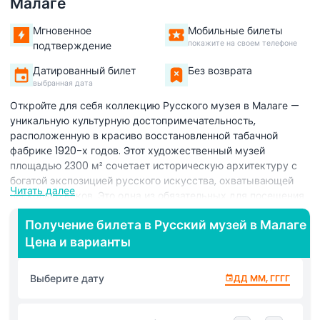
Малаге
Мгновенное
Мобильные билеты
покажите на своем телефоне
подтверждение
Датированный билет
Без возврата
выбранная дата
Откройте для себя коллекцию Русского музея в Малаге —
уникальную культурную достопримечательность,
расположенную в красиво восстановленной табачной
фабрике 1920-х годов. Этот художественный музей
площадью 2300 м² сочетает историческую архитектуру с
богатой экспозицией русского искусства, охватывающей
Читать далее
несколько веков. Это одна из обязательных для посещения
культурных достопримечательностей Малаги как для
Получение билета в Русский музей в Малаге
любителей искусства, так и для туристов. Музей
Цена и варианты
представляет долгосрочные выставки, которые
обновляются каждый год, обеспечивая новый и
захватывающий опыт при каждом посещении. Вы можете
Выберите дату
ДД ММ, ГГГГ
ознакомиться с шедеврами всемирно известных
художников, таких как Илья Репин, Марк Шагал, Василий
Кандинский и Владимир Татлин. Эти выставки