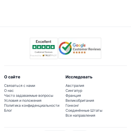
домашними животными.
Да, в музее есть шкафчики и камеры хранения.
брошюру для каждой коллекции на телефон для
Просто уточните у сотрудников музея цены и
более насыщенного опыта.
наличие в день вашего визита.
О сайте
Исследовать
Связаться с нами
Австралия
О нас
Сингапур
Часто задаваемые вопросы
Франция
Условия и положения
Великобритания
Политика конфиденциальности
Гонконг
Блог
Соединённые Штаты
Все направления