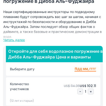
погружение в Дибба Аль-Фуджайра
Наши сертифицированные инструкторы по подводному
плаванию будут сопровождать вас шаг за шагом, начиная с
инструктажей по безопасности и оборудованию в Дибба
Аль-Фуджайра. Затем последует обзор общих фактов о
дайвинге, а также базовые и практические демонстрации в
воде.
Читать далее
По прибытии на место погружения вам предоставят
индивидуальные гидрокостюмы и дадут инструкции по их
Откройте для себя водолазное погружение в
надеванию. При входе в воду инструктор убедится, что
Дибба Аль-Фуджайра Цена и варианты
ваша маска надежно закреплена.
Выберите дату
ДД ММ, ГГГГ
Когда все будет готово, вы вместе с инструктором
погрузитесь на глубину до одного метра под воду. Вам
дадут время привыкнуть дышать через регулятор. После
Количество
установления дыхательного ритма вы затем опуститесь
US$ 114.36
US$ 102.11
участников
еще на несколько метров. Постепенное погружение
-
1
+
позволит вам привыкнуть к дыханию через регулятор и
ознакомиться с пребыванием под водой.
(12 лет и старше)