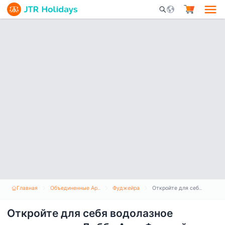
Mobile Search Opene
Главная
Объединенные Арабские Эмираты
Фуджейра
Откройте для себя водолазное погружение в Дибба Аль-Фуджайра
Откройте для себя водолазное