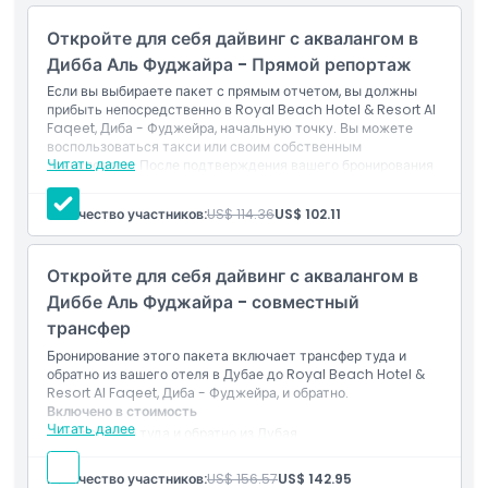
Ваш опытный инструктор возьмет вас за руку и проведет
по месту погружения во время вводного водолазного
Откройте для себя дайвинг с аквалангом в
погружения, как только вы дадите сигнал о готовности.
Дибба Аль Фуджайра - Прямой репортаж
Здесь вы насладитесь погружением продолжительностью
Если вы выбираете пакет с прямым отчетом, вы должны
до 45 минут на минимальную глубину 5 метров (15 футов) и
прибыть непосредственно в Royal Beach Hotel & Resort Al
максимальную глубину 12 метров (40 футов).
Faqeet, Диба - Фуджейра, начальную точку. Вы можете
воспользоваться такси или своим собственным
Читать далее
транспортом. После подтверждения вашего бронирования
вы получите карту расположения и контактную
Основные моменты
информацию.
Количество участников:
US$ 114.36
US$ 102.11
Включено
Неограниченное количество безалкогольных напитков
Включено
и воды
Откройте для себя дайвинг с аквалангом в
Экипировка для подводного плавания с аквалангом и с
маской для снорклинга
Диббе Аль Фуджайра - совместный
Профессиональный сертифицированный инструктор
Дополнительный аддон
трансфер
Отличная звуковая система
Бронирование этого пакета включает трансфер туда и
обратно из вашего отеля в Дубае до Royal Beach Hotel &
Часы работы
Resort Al Faqeet, Диба - Фуджейра, и обратно.
Включено в стоимость
Читать далее
Трансфер туда и обратно из Дубая
Вещи, которые нужно знать
Неограниченное количество безалкогольных напитков
и воды
Количество участников:
US$ 156.57
US$ 142.95