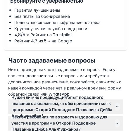
Бронируйте с уверенностью
Гарантия лучшей цены
Без платы за бронирование
Полностью сквозное шифрование платежа
Круглосуточная служба поддержки
4,8/5 ⭐ Рейтинг на Trustpilot
Рейтинг 4,7 из 5 ⭐ на Google
Часто задаваемые вопросы
Ниже приведены часто задаваемые вопросы. Если у
вас есть дополнительные вопросы или требуется
дополнительное разъяснение, пожалуйста, свяжитесь с
нашей командой через чат в реальном времени, форму
обратной связи или WhatsApp.
Нужен ли мне предыдущий опыт подводного
плавания с аквалангом, чтобы присоединиться к
программе Открой Подводное Плавание в Дибба
Аль Фуджайра?
Какие требования по возрасту и здоровью для
Предыдущий опыт подводного плавания не
участия в программе Открой Подводное
требуется. Эта программа предназначена для
Плавание в Дибба Аль Фуджайра?
начинающих, которые хотят безопасно исследовать