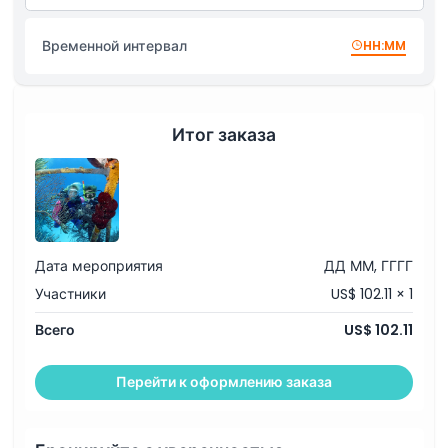
Снаряжение для подводного плавания и снорклинга
Профессиональный сертифицированный инструктор
Местоположение
Отличная звуковая система
Временной интервал
HH:MM
Дресс-код
Итог заказа
Политика отмены
Дата мероприятия
ДД ММ, ГГГГ
Участники
US$ 102.11 × 1
Всего
US$ 102.11
Перейти к оформлению заказа