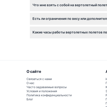
Что мне взять с собой на вертолетный поле
приведут к полной оплате. Возврат средст
Возьмите с собой фотоаппарат, телефон или
Есть ли ограничения по весу или дополните
подумайте о солнцезащитных очках, чтобы с
Пассажиры весом более 110 кг могут быть о
Какие часы работы вертолетных полетов п
комфортное место за половину стоимости ту
Рейсы выполняются ежедневно с 9:00 до 17:0
День АНЗАК (возможны изменения — пожалу
О сайте
Связаться с нами
О нас
Часто задаваемые вопросы
Условия и положения
Политика конфиденциальности
Блог