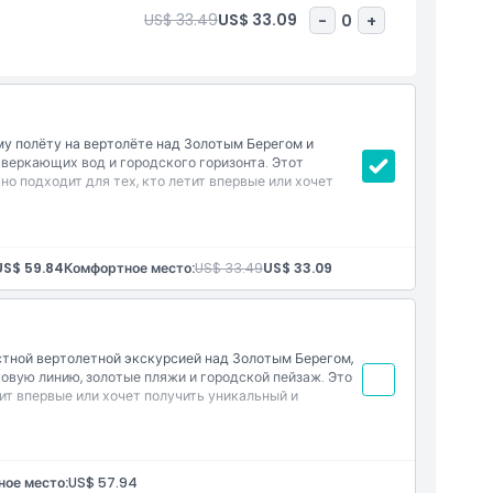
US$ 33.49
US$ 33.09
-
0
+
 полёту на вертолёте над Золотым Берегом и
веркающих вод и городского горизонта. Этот
но подходит для тех, кто летит впервые или хочет
Общее время опыта, включая время на земле,
US$ 59.84
Комфортное место:
US$ 33.49
US$ 33.09
ны, включая знаковый отель Q1
м
ы
ной вертолетной экскурсией над Золотым Берегом,
вую линию, золотые пляжи и городской пейзаж. Это
ит впервые или хочет получить уникальный и
ое место:
US$ 57.94