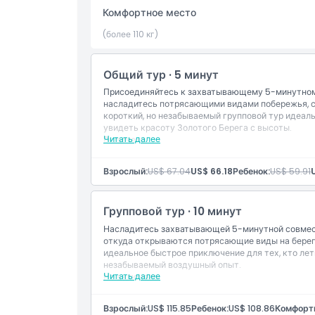
Комфортное место
Не подходит для
(более 110 кг)
Часы работы
Общий тур · 5 минут
Присоединяйтесь к захватывающему 5-минутному
насладитесь потрясающими видами побережья, с
Вещи, которые нужно знать
короткий, но незабываемый групповой тур идеаль
увидеть красоту Золотого Берега с высоты.
Читать далее
Включено
Местоположение
Время полёта составляет примерно 5 минут (
примерно 20 минут)
Взрослый:
US$ 67.04
US$ 66.18
Ребенок:
US$ 59.91
Виды на город, Бродвотер и внутренние райо
Роскошный вертолёт Airbus с кондиционеро
Как добраться туда
Высококвалифицированные и опытные пилот
Групповой тур · 10 минут
Насладитесь захватывающей 5-минутной совмест
Как воспользоваться
откуда открываются потрясающие виды на берего
идеальное быстрое приключение для тех, кто лет
незабываемый воздушный опыт.
Политика отмены
Читать далее
Не включено
Трансфер из отеля и обратно
Питание и напитки
Взрослый:
US$ 115.85
Ребенок:
US$ 108.86
Комфортн
Прочие личные расходы