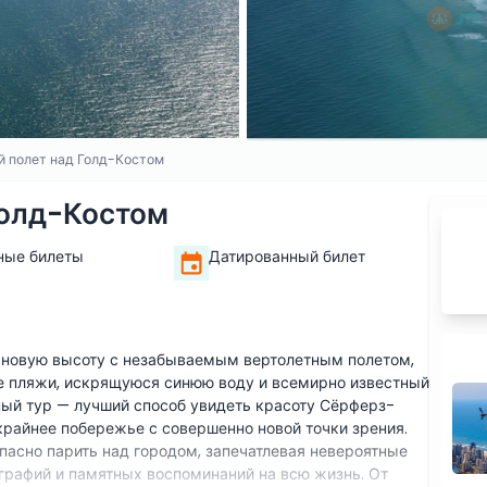
й полет над Голд-Костом
Голд-Костом
ные билеты
Датированный билет
 новую высоту с незабываемым вертолетным полетом,
 пляжи, искрящуюся синюю воду и всемирно известный
ный тур — лучший способ увидеть красоту Сёрферз-
крайнее побережье с совершенно новой точки зрения.
зопасно парить над городом, запечатлевая невероятные
графий и памятных воспоминаний на всю жизнь. От