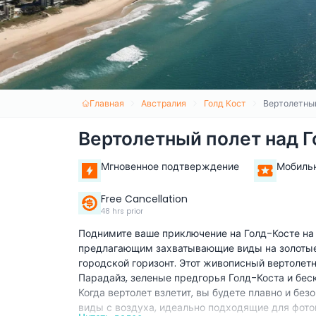
Главная
Австралия
Голд Кост
Вертолетны
Вертолетный полет над 
Мгновенное подтверждение
Мобиль
Free Cancellation
48 hrs prior
Поднимите ваше приключение на Голд-Косте на
предлагающим захватывающие виды на золотые
городской горизонт. Этот живописный вертолет
Парадайз, зеленые предгорья Голд-Коста и бес
Когда вертолет взлетит, вы будете плавно и бе
виды с воздуха, идеально подходящие для фото