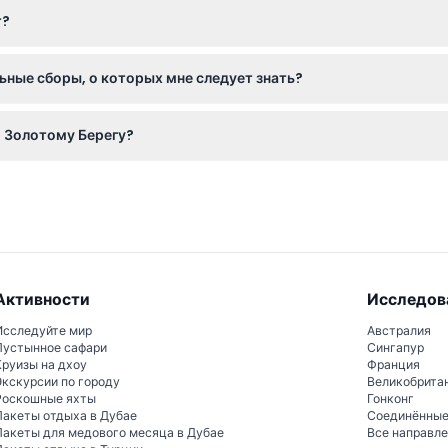
т?
в производится на исходный способ оплаты (с возможными коми
 планшет, чтобы сделать потрясающие аэрофотографии и видео 
льные сборы, о которых мне следует знать?
низить блики в полете.
бязаны оплатить сбор за комфортное место, а весом 125 кг и 
о Золотому Берегу?
ра для безопасности и баланса. Обязательно проверьте эти дет
0, последние рейсы около 16:30. Обратите внимание, что они за
йста, подтвердите при бронировании).
Активности
Исследов
Исследуйте мир
Австралия
Пустынное сафари
Сингапур
Круизы на дхоу
Франция
Экскурсии по городу
Великобрита
Роскошные яхты
Гонконг
Пакеты отдыха в Дубае
Соединённы
Пакеты для медового месяца в Дубае
Все направл