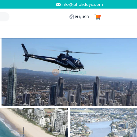
info@jtrholidays.com
RU
/
USD