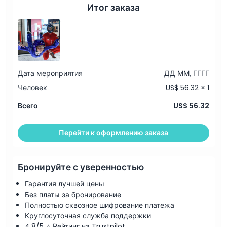
Индивидуальные инструкции по полёту
Итог заказа
Персональный сертификат о полёте
Исключения
Не подходит для
Часы работы
Дата мероприятия
ДД ММ, ГГГГ
Человек
US$ 56.32 × 1
Вещи, которые нужно знать
Всего
US$ 56.32
Местоположение
Перейти к оформлению заказа
Как добраться туда
Бронируйте с уверенностью
Гарантия лучшей цены
Как воспользоваться
Без платы за бронирование
Полностью сквозное шифрование платежа
Дресс-код
Круглосуточная служба поддержки
4,8/5 ⭐ Рейтинг на Trustpilot