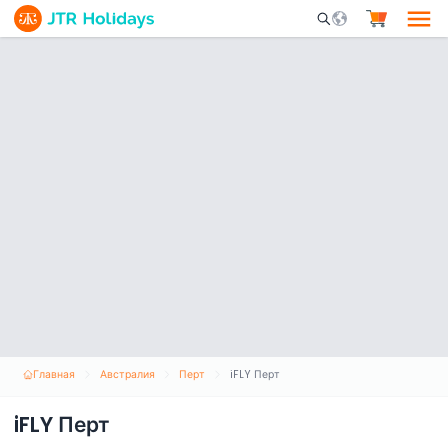
Mobile Search Opene
Главная
Австралия
Перт
iFLY Перт
iFLY Перт