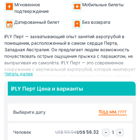
Мгновенное
Мобильные билеты
подтверждение
Датированный билет
Без возврата
iFLY Перт — захватывающий опыт занятий аэротрубой в
помещении, расположенный в самом сердце Перта,
Западная Австралия. Он предлагает людям возможность
почувствовать острые ощущения прыжка с парашютом, не
выпрыгивая из самолёта. iFLY Перт — это современное
сооружение с вертикальной аэротрубой, которая имитирует
Читать далее
чувство свободного падения. Независимо от того, новичок
вы или опытный парашютист, iFLY Перт обеспечивает
iFLY Перт Цена и варианты
безопасную и увлекательную обстановку, в которой каждый
может насладиться приключением аэротрубы. В iFLY Перт
посетители могут испытать ощущение полёта в
контролируемом и комфортном пространстве. Комплекс
Выберите дату
ДД ММ, ГГГГ
спроектирован так, чтобы люди ощущали свободное
падение при помощи мощного ветра, поднимающего их в
воздух. iFLY Перт идеально подходит для тех, кто всегда
Человек
US$ 59.94
US$ 56.32
-
1
+
хотел попробовать парашютный спорт, но ещё не готов к