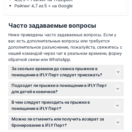
Рейтинг 4,7 из 5 ⭐ на Google
Политика отмены
Часто задаваемые вопросы
Ниже приведены часто задаваемые вопросы. Если у
вас есть дополнительные вопросы или требуется
дополнительное разъяснение, пожалуйста, свяжитесь с
нашей командой через чат в реальном времени, форму
обратной связи или WhatsApp.
За сколько времени до сеанса прыжков в
помещении в iFLY Перт следует приезжать?
Новички должны прибыть как минимум за 45
Подходит ли прыжки в помещении в iFLY Перт
минут до запланированного времени полёта для
для детей и новичков?
регистрации и прохождения инструктажа перед
Да! Участвовать могут дети от 3 лет и старше, и
полётом.
В чем следует приходить на прыжки в
предварительный опыт не требуется. Дети в
помещении в iFLY Перт?
возрасте от 3 до 17 лет должны быть в
Носите лёгкую и удобную одежду, желательно
сопровождении взрослого, оплачивающего участие.
Можно ли отменить или получить возврат за
рубашку без воротника, кроссовки на шнуровке и
бронирование в iFLY Перт?
убирайте длинные волосы. Шлемы и экипировка