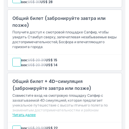
Человек:
US$ 30
US$ 28
Местоположение
Общий билет (забронируйте завтра или
Как добраться туда
позже)
Получите доступ к смотровой площадке Сапфир, чтобы
увидеть Стамбул сверху, запечатлевая незабываемые виды
Как воспользоваться
достопримечательностей, Босфора и впечатляющего
горизонта города.
Политика отмены
Человек:
US$ 20.39
US$ 15
Человек:
US$ 20.39
US$ 14
Общий билет + 4D-симуляция
(забронируйте завтра или позже)
Совместите вход на смотровую площадку Сапфир с
захватываемой 4D симуляцией, которая предлагает
уникальное путешествие с высоты птичьего полета по
знаменитым достопримечательностям и районам
Читать далее
Стамбула.
Человек:
US$ 29.99
US$ 22