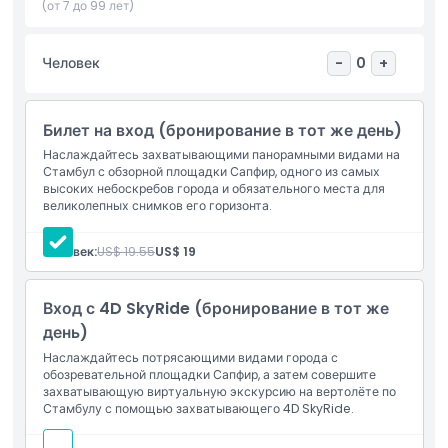
церковью, мечетью и музеем и известно своей красивой
(от 7 до 99 лет)
архитектурой. Посещение смотровой площадки Стамбул
Сапфир — отличный способ посмотреть на город с новой
Человек
-
0
+
перспективы и полюбоваться его красотой сверху.
Билет на вход (бронирование в тот же день)
Основные моменты
Наслаждайтесь захватывающими панорамными видами на
Стамбул с обзорной площадки Сапфир, одного из самых
высоких небоскребов города и обязательного места для
Включено
великолепных снимков его горизонта.
Политика в отношении детей и взрослых
Человек:
US$ 19.55
US$ 19
Исключения
Вход с 4D SkyRide (бронирование в тот же
день)
Наслаждайтесь потрясающими видами города с
Часы работы
обозревательной площадки Сапфир, а затем совершите
захватывающую виртуальную экскурсию на вертолёте по
Стамбулу с помощью захватывающего 4D SkyRide.
Вещи, которые нужно знать