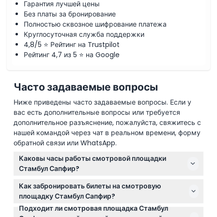
Гарантия лучшей цены
Без платы за бронирование
Полностью сквозное шифрование платежа
Круглосуточная служба поддержки
4,8/5 ⭐ Рейтинг на Trustpilot
Рейтинг 4,7 из 5 ⭐ на Google
Часто задаваемые вопросы
Ниже приведены часто задаваемые вопросы. Если у
вас есть дополнительные вопросы или требуется
дополнительное разъяснение, пожалуйста, свяжитесь с
нашей командой через чат в реальном времени, форму
обратной связи или WhatsApp.
Каковы часы работы смотровой площадки
Стамбул Сапфир?
Смотровая площадка открыта ежедневно с 10:00 до
Как забронировать билеты на смотровую
21:30, последний вход возможен в 20:30 (время
площадку Стамбул Сапфир?
может меняться — пожалуйста, уточняйте при
Подходит ли смотровая площадка Стамбул
Вы можете легко забронировать билеты онлайн
бронировании).