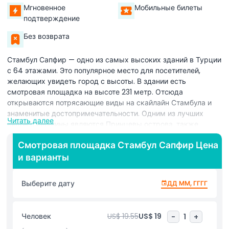
Мгновенное
Мобильные билеты
подтверждение
Без возврата
Стамбул Сапфир — одно из самых высоких зданий в Турции
с 64 этажами. Это популярное место для посетителей,
желающих увидеть город с высоты. В здании есть
смотровая площадка на высоте 231 метр. Отсюда
открываются потрясающие виды на скайлайн Стамбула и
знаменитые достопримечательности. Одним из лучших
Читать далее
видов с вершины являются Принцевы острова, также
известные как острова Принкипос. Эти острова имеют
Смотровая площадка Стамбул Сапфир Цена
долгую историю и являются спокойным убежищем от суеты
и варианты
города. Также отсюда видно пролив Босфор — очень
важный водный путь, соединяющий Чёрное море с
Мраморным морем. Этот пролив разделяет европейскую и
Выберите дату
ДД ММ, ГГГГ
азиатскую части Стамбула и всегда полон судов и лодок.
Ещё одной изюминкой является вид на Собор Святой Софии,
одну из самых известных исторических
Человек
US$ 19.55
US$ 19
-
1
+
достопримечательностей Стамбула. Это здание бывало