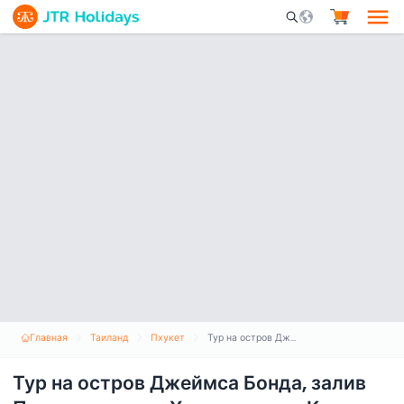
Mobile Search Opene
Главная
Таиланд
Пхукет
Тур на остров Джеймса Бонда, залив Панганг, остров Хонг и остров Кхаи
Тур на остров Джеймса Бонда, залив