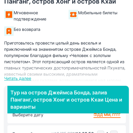
Панганг, остров Хонг и остров Кхаи
Мгновенное
Мобильные билеты
подтверждение
Без возврата
Приготовьтесь провести целый день веселья и
приключений на знаменитом острове Джеймса Бонда,
популярном благодаря фильму «Человек с золотым
пистолетом». Этот потрясающий остров является одной из
главных туристических достопримечательностей Пхукета,
известный своими высокими, драматичными
Читать далее
известняковыми скалами, возвышающимися над морем.
Приключение начинается с посещения острова Панак, где
Тур на остров Джеймса Бонда, залив
вы сможете исследовать красивые пещеры, наполненные
Панганг, остров Хонг и остров Кхаи Цена и
сталактитами. Эти природные образования свисают с
варианты
потолка пещеры, как сосульки, создавая волшебную
Выберите дату
ДД ММ, ГГГГ
атмосферу. Затем вы направитесь к Паддл Рок, где
сможете увидеть густые зеленые мангровые леса. Это
спокойное место демонстрирует природную красоту