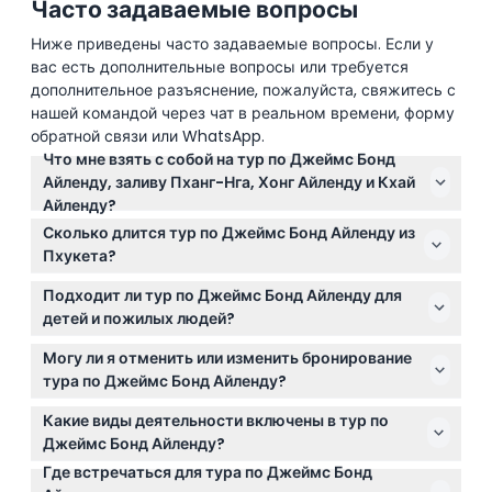
Часто задаваемые вопросы
Ниже приведены часто задаваемые вопросы. Если у
вас есть дополнительные вопросы или требуется
дополнительное разъяснение, пожалуйста, свяжитесь с
нашей командой через чат в реальном времени, форму
обратной связи или WhatsApp.
Что мне взять с собой на тур по Джеймс Бонд
Айленду, заливу Пханг-Нга, Хонг Айленду и Кхай
Айленду?
Возьмите с собой купальник, полотенце,
Сколько длится тур по Джеймс Бонд Айленду из
солнцезащитный крем, шляпу и камеру, чтобы
Пхукета?
запечатлеть потрясающие пейзажи. Также
Тур длится примерно от 8 до 10 часов, включая
рекомендуется удобная обувь и сменная одежда
Подходит ли тур по Джеймс Бонд Айленду для
посещение Джеймс Бонд Айленда, залива Пханг-
для поездок на лодках и остановок на пляже.
детей и пожилых людей?
Нга, Хонг Айленда и Кхай Айленда. Отправления
Да, тур подходит для детей в возрасте от 4 до 11 лет
обычно происходят с 7:00 до 9:00 утра (возможны
Могу ли я отменить или изменить бронирование
и взрослых от 12 до 70 лет. Это семейное
изменения — пожалуйста, уточняйте при
тура по Джеймс Бонд Айленду?
приключение, но требует некоторой ходьбы и
бронировании).
Вы можете отменить бронирование за 72 часа до
переездов на лодках, поэтому умеренная
Какие виды деятельности включены в тур по
тура и получить полный возврат средств за
физическая форма приветствуется.
Джеймс Бонд Айленду?
вычетом комиссий за трансфер. Отмена менее чем
Где встречаться для тура по Джеймс Бонд
Тур включает греблю на каноэ через мангровые
за 72 часа или неявка оплачиваются полностью.