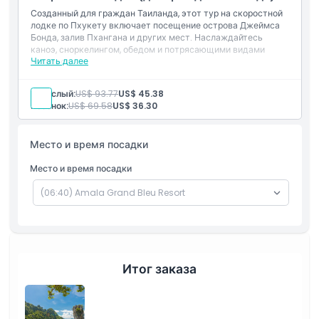
волнением и незабываемыми впечатлениями. Это
Созданный для граждан Таиланда, этот тур на скоростной
идеальный опыт для любителей природы, тех, кто ищет
лодке по Пхукету включает посещение острова Джеймса
приключения, и всех, кто хочет исследовать самые
Бонда, залив Пхангана и других мест. Наслаждайтесь
каноэ, сноркелингом, обедом и потрясающими видами
знаковые острова Таиланда.
Читать далее
островов.
Взрослый:
US$ 93.77
US$ 45.38
Основные моменты
Ребенок:
US$ 69.58
US$ 36.30
Включено
Место и время посадки
Место и время посадки
Политика в отношении детей и взрослых
Время подачи Время высадки
Исключения
Итог заказа
Часы работы