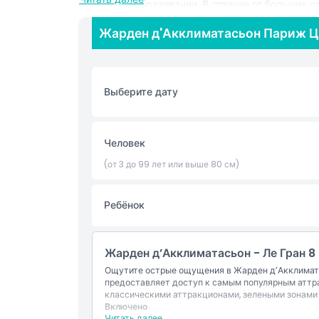
природы и образовании. В отличие от больших 
Менажерии позволяет легко исследовать террит
Жарден д'Акклиматасьон Париж Ц
животными. Посетители могут принять участие в
сотрудники зоопарка делятся увлекательной ин
природоохранных мероприятиях. Вы также уви
архитектуру XIX века, включая историческую М
Выберите дату
для птиц, что добавляет культурного очаровани
детьми, любителей животных или всех, кто ин
предлагает спокойный отдых от шума города. 
где наследие, дикая природа и экологическое 
Человек
(от 3 до 99 лет или выше 80 см)
Основные моменты
Ребёнок
Включено
Жарден д’Акклиматасьон - Ле Гран 8
Политика в отношении детей и взрослых
Ощутите острые ощущения в Жарден д’Акклимата
предоставляет доступ к самым популярным аттр
классическими аттракционами, зелеными зонами 
Включено
Исключения
Читать далее