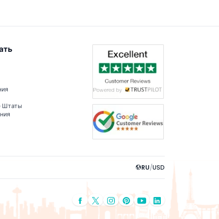
ать
ния
е Штаты
ения
RU
/
USD