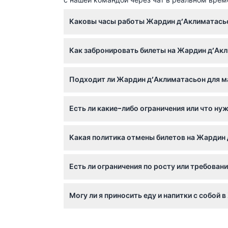
Каковы часы работы Жардин д’Аклиматась
Жардин д’Аклиматасьон открыт с понедельни
Как забронировать билеты на Жардин д’Ак
19:00. Последний вход за 30 минут до закр
Вы можете легко забронировать билеты онл
Подходит ли Жардин д’Аклиматасьон для ма
Да! Дети ниже 80 см проходят бесплатно, а
Есть ли какие-либо ограничения или что н
развлечений для всех возрастов.
Запрещаются животные, велосипеды, скейт
Какая политика отмены билетов на Жардин
рекомендуется посещать аттракционы — они
Билеты не подлежат возврату и отмене, поэ
Есть ли ограничения по росту или требован
время.
Некоторые аттракционы имеют ограничения по
Могу ли я приносить еду и напитки с собой
Официальная информация не уточняет полит
питания, доступными на территории парка.