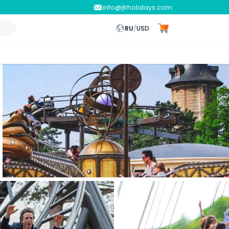
info@jtrholidays.com
RU
/
USD