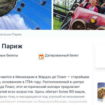
матасьон Париж
н Париж
ные билеты
Датированный билет
речаются в Менажерии в Жардэн де Плант — старейшем
, основанном в 1794 году. Расположенный в центре
е Плант, этот исторический зоопарк предлагает
лей всех возрастов. Здесь обитает более 150 видов,
едких птиц и находящихся под угрозой исчезновения
ентирует внимание на биоразнообразии, сохранении