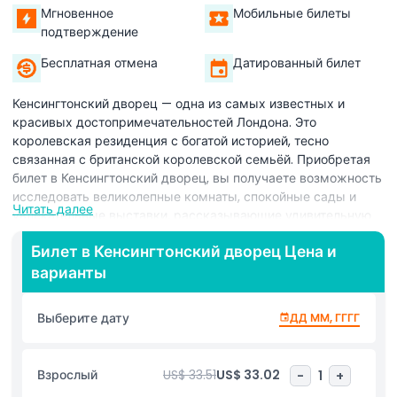
Мгновенное
Мобильные билеты
подтверждение
Бесплатная отмена
Датированный билет
Кенсингтонский дворец — одна из самых известных и
красивых достопримечательностей Лондона. Это
королевская резиденция с богатой историей, тесно
связанная с британской королевской семьёй. Приобретая
билет в Кенсингтонский дворец, вы получаете возможность
исследовать великолепные комнаты, спокойные сады и
Читать далее
увлекательные выставки, рассказывающие удивительную
историю монархии.
Билет в Кенсингтонский дворец Цена и
Билет включает вход как в элегантный интерьер дворца,
варианты
так и в его тщательно оформленные сады. Внутри вы
обнаружите торжественные комнаты, наполненные
Выберите дату
ДД ММ, ГГГГ
историей, и узнаете о жизни таких знаковых фигур, как
принцесса Диана, королева Виктория и другие члены
королевской семьи. На выставках дворца часто
Взрослый
US$ 33.51
US$ 33.02
-
1
+
представлены личные вещи, подробные исторические