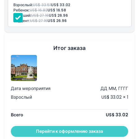
таких знаменитых монархов, как принцесса Диана и
Взрослый:
US$ 33.51
US$ 33.02
королева Виктория. Благодаря своей богатой истории и
Ребенок:
US$ 16.82
US$ 16.58
Исключения
живописным окрестностям, это одна из обязательных к
Старший:
US$ 27.16
US$ 26.96
посещению достопримечательностей в Лондоне.
Студент:
US$ 27.16
US$ 26.96
Часы работы
Вещи, которые нужно знать
Итог заказа
Местоположение
Как добраться туда
Дата мероприятия
ДД ММ, ГГГГ
Взрослый
US$ 33.02 × 1
Как воспользоваться
Всего
US$ 33.02
Политика отмены
Перейти к оформлению заказа