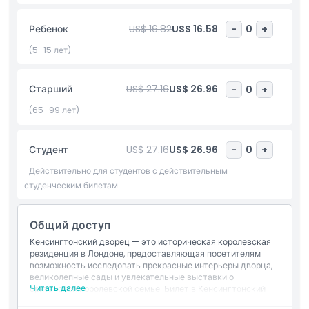
экспозиции и уникальные артефакты, оживляющие
королевскую жизнь.
Ребенок
US$ 16.82
US$ 16.58
-
0
+
За пределами стен дворца вас приглашают на спокойную
(5–15 лет)
прогулку по садам, окружённым красотой и традициями.
Эти сады предоставляют идеальную обстановку для
отдыха, позволяя почувствовать живое наследие
Старший
US$ 27.16
US$ 26.96
-
0
+
королевской семьи.
(65–99 лет)
Билет в Кенсингтонский дворец — это не просто вход в
историческое здание. Это путешествие в мир британской
Студент
US$ 27.16
US$ 26.96
-
0
+
монархии и возможность насладиться одной из самых
знаковых достопримечательностей Лондона.
Действительно для студентов с действительным
студенческим билетам.
Основные моменты
Общий доступ
Кенсингтонский дворец — это историческая королевская
резиденция в Лондоне, предоставляющая посетителям
Включено
возможность исследовать прекрасные интерьеры дворца,
великолепные сады и увлекательные выставки о
Читать далее
британской королевской семье. Билет в Кенсингтонский
Политика в отношении детей и взрослых
дворец позволяет повернуть время вспять и узнать о жизни