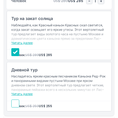
Человек
US$ 289
US$ 285
-
1
+
расслабляющий и незабываемый способ насладиться
вашей поездкой в Лас-Вегас. Забронируйте ваш
вертолетный тур на закате в Каньоне Ред Рок сегодня и
Тур на закат солнца
сделайте ваше посещение особенно запоминающимся с
этим единственным в жизни полетом на закате.
Наблюдайте, как Красный каньон Красных скал светится,
когда закат освещает его яркие утесы. Этот вертолетный
тур предлагает виды золотого часа на пустыню Мохаве и
драматические цвета каньона прямо за пределами Лас-
Основные моменты
Читать далее
Вегас-Стрипа.
Включено
Полёт на закате над Красными скалами
Человек:
US$ 289
US$ 285
Виды пустыни Мохаве
Включено
Трансферы по Стрипу
Дневной тур
Политика в отношении детей и взрослых
Насладитесь ярким красным песчаником Каньона Ред-Рок
и панорамными видами пустыни Мохаве при ярком
дневном свете. Этот вертолетный тур предлагает четкие,
Исключения
панорамные пейзажи всего в нескольких минутах от Лас-
Читать далее
Вегас-Стрип.
Включено в стоимость
Вещи, которые нужно знать
Дневной полет над Ред-Рок
Человек:
US$ 259
US$ 255
Панорамные виды пустыни
Трансферы на Стрип
Местоположение