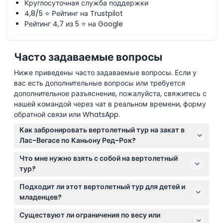
Круглосуточная служба поддержки
4,8/5 ⭐ Рейтинг на Trustpilot
Рейтинг 4,7 из 5 ⭐ на Google
Часто задаваемые вопросы
Ниже приведены часто задаваемые вопросы. Если у
вас есть дополнительные вопросы или требуется
дополнительное разъяснение, пожалуйста, свяжитесь с
нашей командой через чат в реальном времени, форму
обратной связи или WhatsApp.
Как забронировать вертолетный тур на закат в
Лас-Вегасе по Каньону Ред-Рок?
Вы можете легко забронировать тур на закат на
Что мне нужно взять с собой на вертолетный
вертолете онлайн здесь, на этом сайте, где также
тур?
можно проверить доступность на предпочитаемую
Обязательно возьмите с собой действительное
дату и время.
Подходит ли этот вертолетный тур для детей и
удостоверение личности с фотографией, выданное
младенцев?
государством, если вам 18 лет или больше, а также
Дети в возрасте от 0 до 2 лет могут лететь
солнцезащитный крем и солнцезащитные очки,
Существуют ли ограничения по весу или
бесплатно, если не занимают отдельное место, но