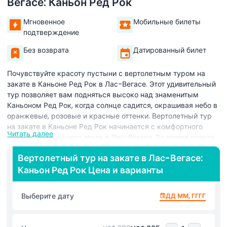
Вегасе: Каньон Ред Рок
Мгновенное
Мобильные билеты
подтверждение
Без возврата
Датированный билет
Почувствуйте красоту пустыни с вертолетным туром на
закате в Каньоне Ред Рок в Лас-Вегасе. Этот удивительный
тур позволяет вам подняться высоко над знаменитым
Каньоном Ред Рок, когда солнце садится, окрашивая небо в
оранжевые, розовые и красные оттенки. Вертолетный тур
на закате в Каньоне Ред Рок начинается с комфортного
Читать далее
трансфера из вашего отеля в Лас-Вегасе. Во время полета
над потрясающим Каньоном Ред Рок вы увидите
Вертолетный тур на закате в Лас-Вегасе:
захватывающие виды пустынного пейзажа, разноцветных
Каньон Ред Рок Цена и варианты
скал и гор, сияющих в закатном свете. Этот вертолетный
рейс идеально подходит для пар, семей и тех, кто хочет
отдохнуть от суеты Лас-Вегас Стрип. Вертолетный тур на
Выберите дату
ДД ММ, ГГГГ
закате в Каньоне Ред Рок дает уникальную возможность
увидеть красоту природы с высоты птичьего полета и
сделать потрясающие фотографии с неба. Это