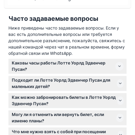
Часто задаваемые вопросы
Ниже приведены часто задаваемые вопросы. Если у
вас есть дополнительные вопросы или требуется
дополнительное разъяснение, пожалуйста, свяжитесь с
нашей командой через чат в реальном времени, форму
обратной связи или WhatsApp.
Каковы часы работы Лотте Уорлд Эдвенчер
Пусан?
Лотте Уорлд Эдвенчер Пусан открыт ежедневно с
Подходит ли Лотте Уорлд Эдвенчер Пусан для
10:00 до 21:00 (время может изменяться —
маленьких детей?
пожалуйста, уточняйте при бронировании).
Да, парк предлагает аттракционы для всех
Как можно забронировать билеты в Лотте Уорлд
возрастов, а дети до 3 лет проходят бесплатно, хотя
Эдвенчер Пусан?
за некоторые детские услуги может взиматься
Вы можете удобно забронировать билеты онлайн
плата.
Могу ли я отменить или вернуть билет, если
прямо на этом сайте. Помните, что билеты
изменю планы?
действительны только для иностранных туристов.
Билеты в Лотте Уорлд Эдвенчер Пусан не подлежат
Что мне нужно взять с собой при посещении