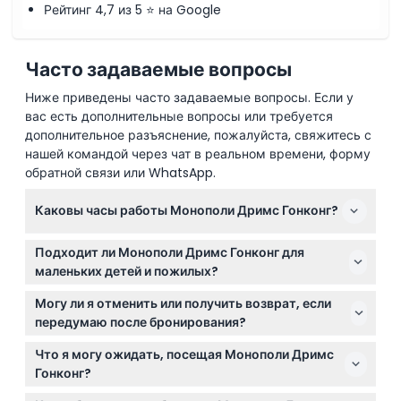
Рейтинг 4,7 из 5 ⭐ на Google
Часто задаваемые вопросы
Ниже приведены часто задаваемые вопросы. Если у
вас есть дополнительные вопросы или требуется
дополнительное разъяснение, пожалуйста, свяжитесь с
нашей командой через чат в реальном времени, форму
обратной связи или WhatsApp.
Каковы часы работы Монополи Дримс Гонконг?
Монополи Дримс Гонконг открыт ежедневно с 10:00
Подходит ли Монополи Дримс Гонконг для
до 20:00, последний вход разрешен в 19:00
маленьких детей и пожилых?
(возможны изменения — пожалуйста, уточняйте
Да, дети до 3 лет проходят бесплатно, детские
при бронировании).
Могу ли я отменить или получить возврат, если
билеты предназначены для детей от 3 до 11 лет, а
передумаю после бронирования?
пожилые оплачивают по детскому тарифу.
Билеты на Монополи Дримс Гонконг не подлежат
Что я могу ожидать, посещая Монополи Дримс
возврату и отмене, поэтому убедитесь в дате и
Гонконг?
времени перед бронированием.
Вас ждут увлекательные зоны с тематикой