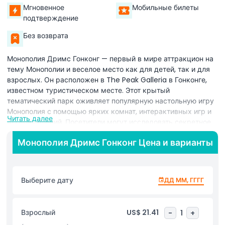
Мгновенное
Мобильные билеты
подтверждение
Без возврата
Монополия Дримс Гонконг — первый в мире аттракцион на
тему Монополии и веселое место как для детей, так и для
взрослых. Он расположен в The Peak Galleria в Гонконге,
известном туристическом месте. Этот крытый
тематический парк оживляет популярную настольную игру
Монополия с помощью ярких комнат, интерактивных игр и
Читать далее
4D впечатлений. Посетители могут исследовать секретное
резиденцию мистера Монополии, выиграть деньги в
Монополия Дримс Гонконг Цена и варианты
Банковском зале и даже крутить Колесо Фортуны для
сюрпризов. Место полно фотозон и захватывающих
мероприятий, которые заставят вас почувствовать себя
внутри настоящего мира Монополии. Многие приходят в
Выберите дату
ДД ММ, ГГГГ
Монополия Дримс Гонконг, чтобы насладиться веселым и
семейным аттракционом, идеально подходящим для
туристов. Аттракцион сочетает в себе осмотр
Взрослый
US$ 21.41
-
1
+
достопримечательностей Гонконга и развлечения, что