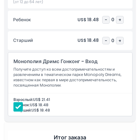
делает его отличным выбором для путешественников,
(от 12 до 64 лет)
желающих испытать что-то уникальное. В магазине
сувениров вы также можете приобрести эксклюзивные
Ребенок
US$ 18.48
-
0
+
товары Монополии на память о вашем визите. Благодаря
креативному дизайну и наполненным развлечениями зонам,
Монополия Дримс Гонконг — обязательное место для
Старший
US$ 18.48
-
0
+
посещения для всех, кто ищет лучшие места для посещения
в Гонконге.
Монополия Дримс Гонконг - Вход
Основные моменты
Получите доступ ко всем достопримечательностям и
развлечениям в тематическом парке Monopoly Dreams,
известном как первая в мире достопримечательность,
посвященная Монополии.
Включено
Взрослый:
US$ 21.41
Политика в отношении детей и взрослых
Ребенок:
US$ 18.48
Старший:
US$ 18.48
Исключения
Итог заказа
Часы работы