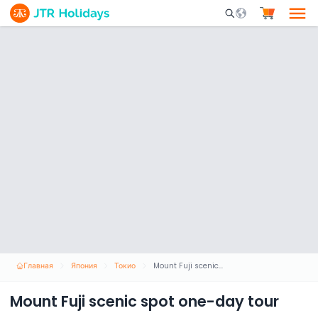
Mobile Search Opene
Главная
Япония
Токио
Mount Fuji scenic spot one-day tour
Mount Fuji scenic spot one-day tour