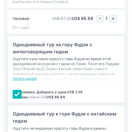
включают остановку на популярной смотровой площадке у
(выбор места в первых 3 рядах)
магазина Lawson, известной в интернете фотолокации,
любимой путешественниками со всего мира. Идеальный
Человек
US$ 67.20
US$ 65.94
-
1
+
вариант для тех, кто посещает регион впервые, этот тур
предлагает удобный и незабываемый способ увидеть
(3+ года)
главные достопримечательности региона горы Фудзи за
один день.
Однодневный тур на гору Фудзи с
англоговорящим гидом
Основные моменты
Ощутите культовую красоту горы Фудзи во время этой
однодневной экскурсии с гидом из Токио. Посетите Лэддер
Таун (Фудзёсида), Ошино Хаккай, озеро Кавагучико и
Включено
знаменитый магазин Lawson с захватывающим видом на
Читать далее
гору Фудзи. Экскурсия с гидом на английском языке,
ежедневные отправления с вокзала Токио или станции
Политика в отношении детей и взрослых
Синдзюку с надежным и внимательным обслуживанием.
На человека: Добавить к цене:
US$ 3.96
Сезонные особенности включают цветение сакуры и
Человек:
US$ 67.20
US$ 65.94
осеннюю листву. Обратите внимание, что видимость горы
Вещи, которые нужно знать
Фудзи зависит от погодных условий.
Включено
Однодневный тур к горе Фудзи с китайским
Вход в аттракционы
Местоположение
Гид, говорящий на английском языке
гидом
Трансфер туда и обратно от места встречи
Ощутите легендарную красоту горы Фудзи в рамках