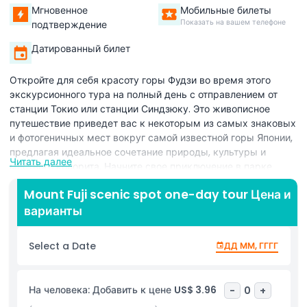
Мгновенное
Мобильные билеты
Показать на вашем телефоне
подтверждение
Датированный билет
Откройте для себя красоту горы Фудзи во время этого
экскурсионного тура на полный день с отправлением от
станции Токио или станции Синдзюку. Это живописное
путешествие приведет вас к некоторым из самых знаковых
и фотогеничных мест вокруг самой известной горы Японии,
предлагая идеальное сочетание природы, культуры и
Читать далее
местного колорита. Начните свое приключение в парке
Аракураяма Сенгэн, который часто называют «Лестничным
Mount Fuji scenic spot one-day tour Цена и
городом», где вы сможете насладиться захватывающим
варианты
панорамным видом на гору Фудзи рядом со знаменитыми
пагодами Чурейто. Продолжите поездку в Ошино Хаккай —
традиционную деревню, известную своими кристально
Select a Date
ДД ММ, ГГГГ
чистыми родниковыми прудами, исторической атмосферой
и потрясающим фоном горы Фудзи. Затем посетите
красивую территорию озера Кавагути — одно из лучших
На человека: Добавить к цене
US$ 3.96
-
0
+
мест, чтобы полюбоваться горой вблизи. Туры также