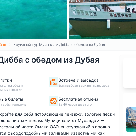
бай
Круизный тур Мусандам Дибба с обедом из Дубая
Дибба с обедом из Дубая
апитки
Встреча и высадка
стол на обед и
Если выбран вариант трансфера
льные напитки
ные билеты
Бесплатная отмена
 своём телефоне
За 48 часов до этого
ройте для себя потрясающие пейзажи, золотые пески,
ально чистым водам. Муниципалитет Мусандам —
 остальной части Омана ОАЭ, выступающий в пролив
ется фьордоподобными заливами, известными как