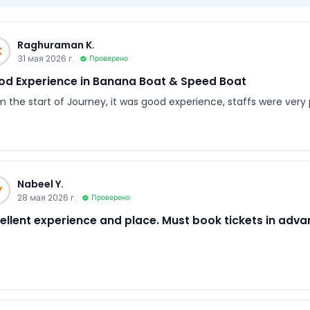
Raghuraman K.
K
31 мая 2026 г.
Проверено
d Experience in Banana Boat & Speed Boat
 the start of Journey, it was good experience, staffs were very p
Nabeel Y.
Y
28 мая 2026 г.
Проверено
ellent experience and place. Must book tickets in adva