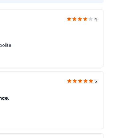
4
olite.
5
nce.