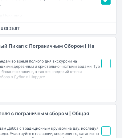
.
ья Мусандам
аякинг
соками и свежими фруктами
6
US$ 25.87
ном пункте Дибба
для полного дня приключений на побережье
ый Пикап с Пограничным Сбором | На
 AED с человека на контрольном пункте
ндам во время полного дня экскурсии на
ацкими деревнями и кристально чистыми водами. Тур
а банане и каякинг, а также шведский стол и
абора в Дубае и Шардже.
pinneys, Dubai Grand Hotel Al Qusais, Саудовской
е, Safari Mall Sharjah и больницы шейха Халифы в
аякинг
отеля с пограничным сбором | Общая
, соками и свежими фруктами
ам Дибба с традиционным круизом на дау, исследуя
го размера группы (7-местные, минивэны, автобусы
оды. Участвуйте в плавании, сноркелинге, катании на