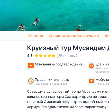
Главная
Объединенные Арабские Эмираты
Ду
Круизный тур Мусандам 
4.8
(26 отзывы)
Мгновенное подтверждение
Еда и н
Шведский 
безалкого
Продолжительность
Мобиль
Полнодневная экскурсия
Покажи на
Совершите однодневный тур по Мусандаму и отк
величественные горы Хаджар и круиз по крист
гористый Оманский полуостров, отделённый от
Хормуз. Его драматический берег характеризу