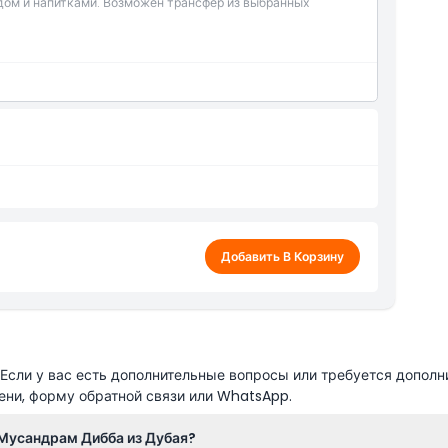
дом и напитками. Возможен трансфер из выбранных
нспорт за дополнительную плату для более
ельные паспорта (минимум 3 месяца) и соблюдать
е, на шоссе Шейха Заеда, Аль Барша, Марина и Пальм
59338858, если находитесь за пределами этих
х развлечений
bai Grand Hotel Al Qusais, Саудовской мечети
ri Mall Sharjah и больницы шейха Халифы в Рас-эль-
каякинг
, соками и свежими фруктами
 дирхамов
его размера группы (7-местные автомобили,
средства за дополнительную плату
я и окрестных отелях
Добавить В Корзину
спорта (не менее 3 месяцев) и соблюдать
 деятельности
сли у вас есть дополнительные вопросы или требуется дополн
ени, форму обратной связи или WhatsApp.
 Мусандрам Дибба из Дубая?