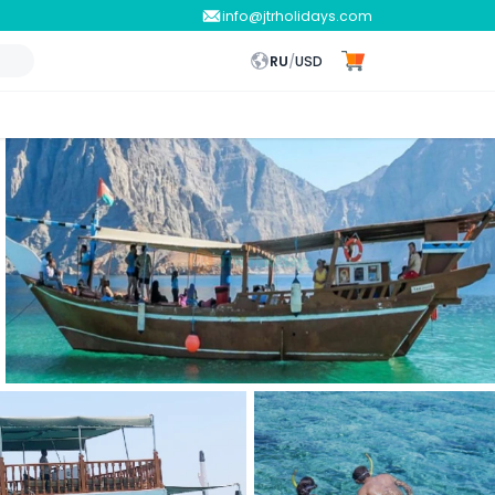
info@jtrholidays.com
RU
/
USD