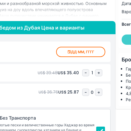
Дата
ми и разнообразной морской живностью. Основным
из на доу вдоль впечатляющего полуострова
Взр
Ваше путешествие начинается в Дубае с раннего
дует живописная двухчасовая поездка до порта Дибба.
Всег
бедом из Дубая Цена и варианты
ревянную доу с бедуинской мягкой мебелью, где экипаж
теприимством. Пока доу движется между горами и
абиться, наслаждаться видами и запечатлеть памятные
вности: плавание, снорклинг, катание на банановой
ДД ММ, ГГГГ
тдых на палубе. На борту подают шведский стол с
ми. Перезарядитесь, расслабьтесь и получите
Бро
ваемого тура по Мусандаму.
Га
US$ 39.48
US$ 35.40
-
1
+
Бе
По
Кр
US$ 36.76
US$ 25.87
-
0
+
4,
Ре
Без Транспорта
отые пески и величественные горы Хаджар во время
аванием, сноркелингом, катанием на банане и