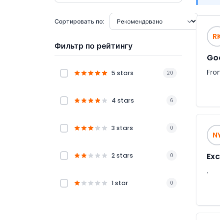
Сортировать по:
R
Фильтр по рейтингу
Goo
From
5 stars
20
4 stars
6
3 stars
0
N
Exc
2 stars
0
.
1 star
0