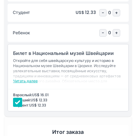
посетителей, музей предлагает веселый и захватывающий
опыт для всей семьи.
Студент
US$ 12.33
-
0
+
Основные моменты
Ребенок
-
0
+
Включено
Билет в Национальный музей Швейцарии
Откройте для себя швейцарскую культуру и историю в
Политика в отношении детей и взрослых
Национальном музее Швейцарии в Цюрихе. Исследуйте
увлекательные выставки, посвящённые искусству,
традициям и инновациям — от средневековых артефактов
Исключения
Читать далее
до современного дизайна. Обязательное место для
посещения как для любителей истории, так и для
любознательных путешественников.
Взрослый:
US$ 16.01
Не подходит для
Старший:
US$ 12.33
Студент:
US$ 12.33
Часы работы
Вещи, которые нужно знать
Итог заказа