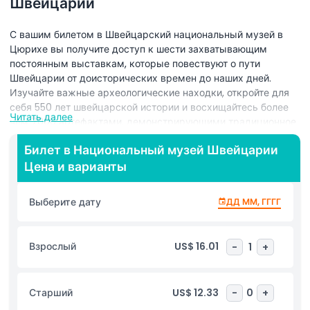
Швейцарии
С вашим билетом в Швейцарский национальный музей в
Цюрихе вы получите доступ к шести захватывающим
постоянным выставкам, которые повествуют о пути
Швейцарии от доисторических времен до наших дней.
Изучайте важные археологические находки, откройте для
себя 550 лет швейцарской истории и восхищайтесь более
Читать далее
чем 7000 артефактами, демонстрирующими традиционное
швейцарское мастерство в историческом западном крыле.
Билет в Национальный музей Швейцарии
Выставка "Летающий Ковер" предлагает игровое и
Цена и варианты
образовательное пространство для детей от 5 лет, исследуя
увлекательные темы, такие как Ориент, судоходство и
железные дороги. "Идеи Швейцарии" рассматривают
Выберите дату
ДД ММ, ГГГГ
основные идеалы нации, а "Простой Цюрих" раскрывает
богатую историю города и кантона. Помимо постоянных
экспозиций, музей регулярно проводит специальные
Взрослый
US$ 16.01
-
1
+
выставки, предлагающие новый взгляд на швейцарское
искусство, культуру и общество. С интерактивными и
мультимедийными инсталляциями, а также наборами для
Старший
US$ 12.33
-
0
+
исследований и сборниками головоломок для младших