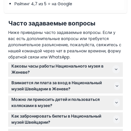
Рейтинг 4,7 из 5 ⭐ на Google
Часто задаваемые вопросы
Ниже приведены часто задаваемые вопросы. Если у
вас есть дополнительные вопросы или требуется
дополнительное разъяснение, пожалуйста, свяжитесь с
нашей командой через чат в реальном времени, форму
обратной связи или WhatsApp.
Каковы часы работы Национального музея в
Женеве?
Музей открыт с вторника по воскресенье с 10:00 до
Взимается ли плата за вход в Национальный
17:00 и закрыт по понедельникам. Часы работы
музей Швейцарии в Женеве?
библиотеки могут отличаться, поэтому уточняйте их,
Постоянные экспозиции бесплатны для посещения,
если планируете посещение (возможны изменения
Можно ли приносить детей и пользоваться
а временные выставки стоят 12 швейцарских
— пожалуйста, подтвердите при бронировании).
колясками в музее?
франков для взрослых. Действуют скидки для
Дети в возрасте от 0 до 15 лет проходят бесплатно,
пенсионеров, студентов и групп, а посетители до 25
Как забронировать билеты в Национальный
но данное мероприятие не приспособлено для
лет проходят бесплатно.
музей Швейцарии?
использования колясок, поэтому планируйте
Вы можете забронировать билеты онлайн