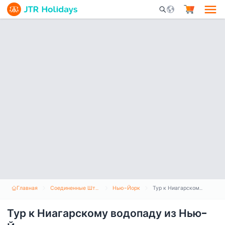
Mobile Search Opene
Главная
Соединенные Штаты Америки
Нью-Йорк
Тур к Ниагарскому водопаду из Нью-Йорка
Тур к Ниагарскому водопаду из Нью-