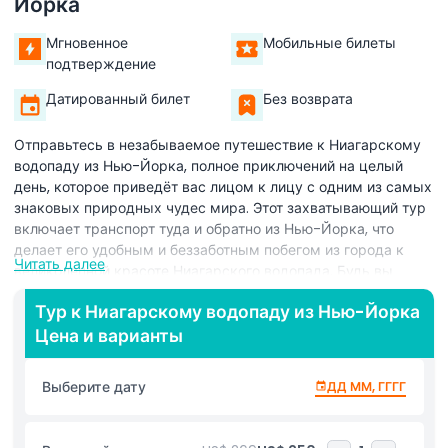
Йорка
Мгновенное
Мобильные билеты
подтверждение
Датированный билет
Без возврата
Отправьтесь в незабываемое путешествие к Ниагарскому
водопаду из Нью-Йорка, полное приключений на целый
день, которое приведёт вас лицом к лицу с одним из самых
знаковых природных чудес мира. Этот захватывающий тур
включает транспорт туда и обратно из Нью-Йорка, что
делает его удобным и беззаботным побегом из города к
Читать далее
великолепной красоте Ниагарского водопада. Будь вы
любителем природы, фотографом или просто ищете опыт,
Тур к Ниагарскому водопаду из Нью-Йорка
который бывает раз в жизни, этот однодневный тур подарит
Цена и варианты
незабываемые виды и воспоминания. Ваше путешествие
начинается с живописной поездки в Государственный парк
Ниагарского водопада, где вы услышите оглушительный рев
Выберите дату
ДД ММ, ГГГГ
и туманный брызг могучего водопада. Главной
достопримечательностью тура является поездка на
легендарном круизном корабле Maid of the Mist (сезонно),