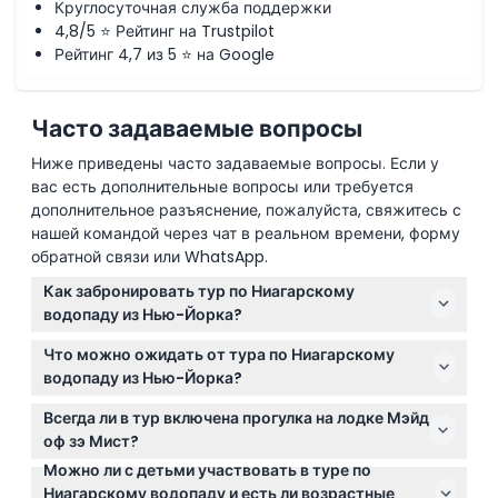
Круглосуточная служба поддержки
4,8/5 ⭐ Рейтинг на Trustpilot
Рейтинг 4,7 из 5 ⭐ на Google
Часто задаваемые вопросы
Ниже приведены часто задаваемые вопросы. Если у
вас есть дополнительные вопросы или требуется
дополнительное разъяснение, пожалуйста, свяжитесь с
нашей командой через чат в реальном времени, форму
обратной связи или WhatsApp.
Как забронировать тур по Ниагарскому
водопаду из Нью-Йорка?
Вы можете легко забронировать тур по
Что можно ожидать от тура по Ниагарскому
Ниагарскому водопаду прямо на этом сайте,
водопаду из Нью-Йорка?
выбрав предпочтительную дату и опции для
Целодневный тур включает трансфер туда и
удобного онлайн-бронирования.
Всегда ли в тур включена прогулка на лодке Мэйд
обратно, экскурсии с гидом по основным точкам,
оф зэ Мист?
таким как остров Козы и остров Луна, а также по
Можно ли с детьми участвовать в туре по
Прогулка на лодке Мэйд оф зэ Мист обычно
желанию — прогулку на лодке Мэйд оф зэ Мист,
Ниагарскому водопаду и есть ли возрастные
проводится с мая по октябрь, в зависимости от