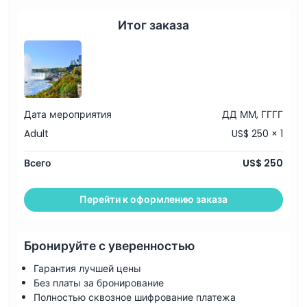
Включено
Итог заказа
Политика в отношении детей и взрослых
Время подачи Время высадки
Дата мероприятия
ДД ММ, ГГГГ
Вещи, которые нужно знать
Adult
US$ 250 × 1
Всего
US$ 250
Условия и положения
Перейти к оформлению заказа
Политика отмены
Бронируйте с уверенностью
Гарантия лучшей цены
Без платы за бронирование
Полностью сквозное шифрование платежа