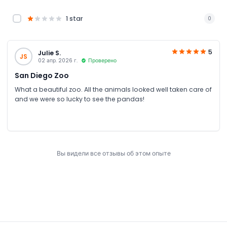
1 star
0
5
Julie S.
JS
02 апр. 2026 г.
Проверено
San Diego Zoo
What a beautiful zoo. All the animals looked well taken care of
and we were so lucky to see the pandas!
Вы видели все отзывы об этом опыте