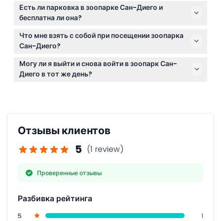
Билеты не подлежат возврату и не могут быть
взрослого с оплаченным билетом.
Есть ли парковка в зоопарке Сан-Диего и
отменены, поэтому планируйте своё посещение
бесплатна ли она?
внимательно, чтобы использовать билет в
Парковка в зоопарке доступна, но с января 2026
забронированное время и дату.
Что мне взять с собой при посещении зоопарка
года она не бесплатна; взимается плата за
Сан-Диего?
парковку.
Возьмите удобную обувь для ходьбы,
Могу ли я выйти и снова войти в зоопарк Сан-
солнцезащитный крем, шляпу и смартфон с
Диего в тот же день?
готовым билетом. Доступны камеры хранения для
Да, при наличии билета и штампа на руке разрешён
вещей во время посещения.
повторный вход в парк в часы работы.
Отзывы клиентов
5
(1 review)
Проверенные отзывы
Разбивка рейтинга
5
1