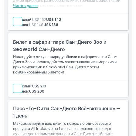
дикой природе с разнообразными встречами с животными
жизнь в невероятном зоопарке Сан-Диего.
и сафари по открытому пространству.
Читать далее
Взрослый:
US$ 152
US$ 142
Основные моменты
Ребенок:
US$ 148
US$ 138
Включено
Билет в сафари-парк Сан-Диего Зоо и
SeaWorld Сан-Диего
Политика в отношении детей и взрослых
Исследуйте дикую природу вблизи в сафари-парке Сан-
Диего Зоо и наслаждайтесь захватывающими морскими
приключениями в SeaWorld Сан-Диего с этим
комбинированным билетом!
Исключения
Взрослый:
US$ 210
Часы работы
Ребенок:
US$ 200
Пасс «Го-Сити Сан-Диего Всё-включено» —
Вещи, которые нужно знать
1 день
Максимизируйте ваш визит с помощью одноразового
Местоположение
пропуска All Inclusive на 1 день, позволяющего вход в
лучшие достопримечательности Сан-Диего, выберите