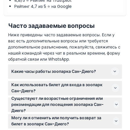
4,8/5 ⭐ Рейтинг на Trustpilot
Рейтинг 4,7 из 5 ⭐ на Google
Часто задаваемые вопросы
Ниже приведены часто задаваемые вопросы. Если у
вас есть дополнительные вопросы или требуется
дополнительное разъяснение, пожалуйста, свяжитесь с
нашей командой через чат в реальном времени, форму
обратной связи или WhatsApp.
Какие часы работы зоопарка Сан-Диего?
Зоопарк Сан-Диего открыт ежедневно с 9:00 до
Как использовать билет для входа в зоопарк
18:00, с продленными часами в некоторые сезоны
Сан-Диего?
(может изменяться — пожалуйста, уточняйте при
Существуют ли возрастные ограничения или
Просто покажите билет на смартфоне на входе. Ваш
бронировании).
рекомендации для посещения зоопарка Сан-
билет действителен в любое время в день вашего
Диего?
посещения в часы работы.
Дети в возрасте от 0 до 2 лет проходят бесплатно, а
Могу ли я отменить или получить возврат за
с 12 лет и старше оплачивается взрослый билет.
билет в зоопарк Сан-Диего?
Дети младше 15 лет должны быть в сопровождении