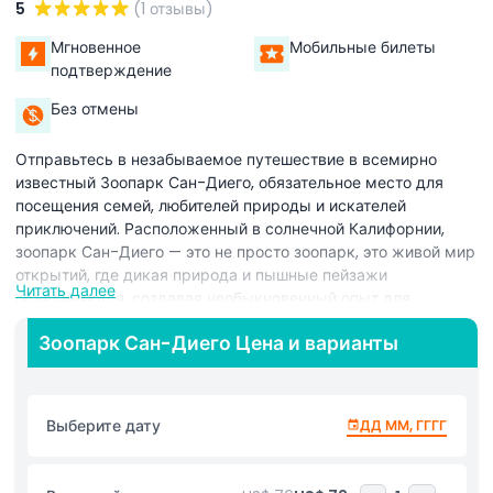
5
(1 отзывы)
Мгновенное
Мобильные билеты
подтверждение
Без отмены
Отправьтесь в незабываемое путешествие в всемирно
известный Зоопарк Сан-Диего, обязательное место для
посещения семей, любителей природы и искателей
приключений. Расположенный в солнечной Калифорнии,
зоопарк Сан-Диего — это не просто зоопарк, это живой мир
открытий, где дикая природа и пышные пейзажи
Читать далее
объединяются, создавая необыкновенный опыт для
посетителей всех возрастов. Начните свое приключение с
Зоопарк Сан-Диего Цена и варианты
встречи с знаменитым гигантским пандами зоопарка Сан-
Диего в их погружающей среде обитания, где вы можете
наблюдать, как они жуют бамбук в их игривой и
расслабленной обстановке. Не пропустите очаровательных
Выберите дату
ДД ММ, ГГГГ
коал, дремлющих на эвкалиптовых деревьях, которые
воплощают сонный шарм, делающий их любимцами
посетителей. Для любителей растений зоопарк Сан-Диего —