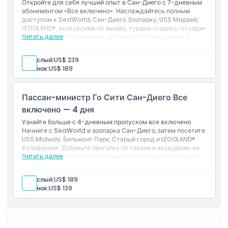
Откройте для себя лучший опыт в Сан-Диего с 7-дневным
дневного билета Hop-On Hop-Off на трамвае Old
абонементом «Все включено». Наслаждайтесь полным
Town)
доступом к SeaWorld, Сан-Диего Зоопарку, USS Мидвей,
Цифровое руководство с информацией о
LEGOLAND®, экскурсиям по заливу, турами «садись-отходи»
достопримечательностях и инструкциями.
Читать далее
и не только. Не торопитесь, исследуйте пляжи, парки и
достопримечательности центра города в свое
удовольствие.
Взрослый:
US$ 239
Включено
Ребенок:
US$ 189
7-дневный подрядной пропуск на
достопримечательности
Посещение: более 50 мероприятий в Сан-Диего
Пассан-министр Го Сити Сан-Диего Все
Бесплатный вход на одну выбранную вами
премиальную достопримечательность (выберите из
включено — 4 дня
SeaWorld Сан-Диего, Speed Boat Adventures или
Узнайте больше с 4-дневным пропуском все включено.
билета на 3-дневный тур «садись-отходи» Old Town
Начните с SeaWorld и зоопарка Сан-Диего, затем посетите
Trolley)
USS Midway, Бельмонт Парк, Старый город и LEGOLAND®
Цифровой гид с информацией о
Калифорния. Добавьте прогулку по гавани и экскурсию на
достопримечательностях и инструкциями.
Читать далее
городском автобусе с возможностью посадки и высадки,
чтобы познакомиться с яркими районами и набережной
Сан-Диего.
Взрослый:
US$ 189
Ребенок:
US$ 139