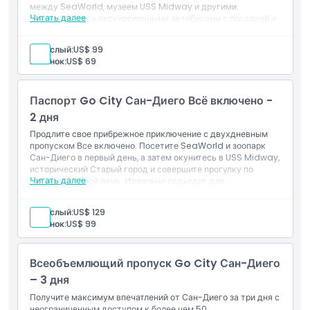
между SeaWorld, музеем USS Midway и другими.
Как добраться туда
Читать далее
Наслаждайтесь экскурсионными автобусами с посадкой и
высадкой, садами парка Бальбоа и круизами по
прибрежному портовому заливу. Идеально для
Взрослый:
US$ 99
насыщенного дня осмотра достопримечательностей и
Как воспользоваться
Ребенок:
US$ 69
городских прогулок.
Включено
Однодневный пропуск на достопримечательности
Политика отмены
Паспорт Go City Сан-Диего Всё включено -
Вход в: более 50 мероприятий Сан-Диего
Цифровой гид с информацией о
2 дня
достопримечательностях и инструкциями
Продлите свое прибрежное приключение с двухдневным
пропуском Все включено. Посетите SeaWorld и зоопарк
Сан-Диего в первый день, а затем окунитесь в USS Midway,
исторический Старый город и совершите прогулку по
Читать далее
гавані во второй день. Идеально подходит для
путешественников, ищущих расслабленный ритм без
пропуска каких-либо достопримечательностей из списка
Взрослый:
US$ 129
желаний.
Ребенок:
US$ 99
Включено
Двухдневный пропуск на достопримечательности
подряд
Всеобъемлющий пропуск Go City Сан-Диего
Посещение: более 50 активностей Сан-Диего
Цифровой гид с информацией о
– 3 дня
достопримечательностях и инструкциями.
Получите максимум впечатлений от Сан-Диего за три дня с
неограниченным доступом к более чем 50