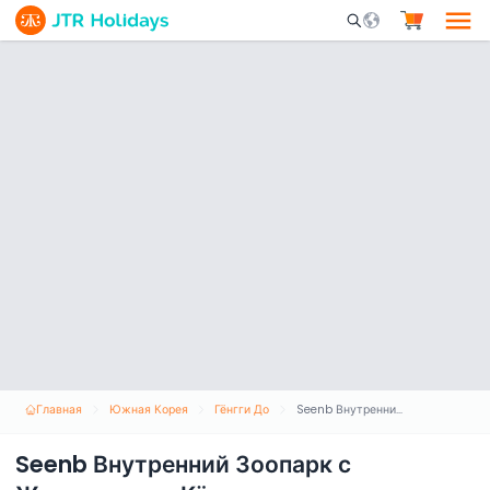
Mobile Search Opene
Главная
Южная Корея
Гёнгги До
Seenb Внутренний Зоопарк с Животными в Кёнгги
Seenb Внутренний Зоопарк с