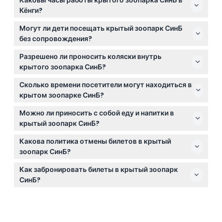
Кёнги?
Крытый зоопарк СинБ открыт с 11:00 до 19:00 по
Могут ли дети посещать крытый зоопарк СинБ
будням и с 11:00 до 20:00 по выходным и в
без сопровождения?
праздничные дни (время может изменяться —
Детям запрещено посещать зоопарк без
пожалуйста, уточняйте при бронировании).
Разрешено ли проносить коляски внутрь
сопровождения; они должны находиться в
крытого зоопарка СинБ?
сопровождении взрослого на протяжении всего
Внутрь парка коляски не допускаются, но у входа
посещения.
Сколько времени посетители могут находиться в
предусмотрена камера хранения для колясок для
крытом зоопарке СинБ?
вашего удобства.
Время пребывания посетителей ограничено 2
Можно ли приносить с собой еду и напитки в
часами за одно посещение, чтобы обеспечить
крытый зоопарк СинБ?
комфортное времяпрепровождение для всех.
Приносить еду и напитки с собой в зоопарк не
Какова политика отмены билетов в крытый
разрешается, поэтому планируйте свой визит
зоопарк СинБ?
заранее.
Билеты не подлежат возврату и отмене; их
Как забронировать билеты в крытый зоопарк
необходимо использовать в забронированную дату
СинБ?
и время.
Вы можете быстро и безопасно забронировать
билеты онлайн прямо здесь, на этом сайте, где
также доступна проверка наличия билетов на