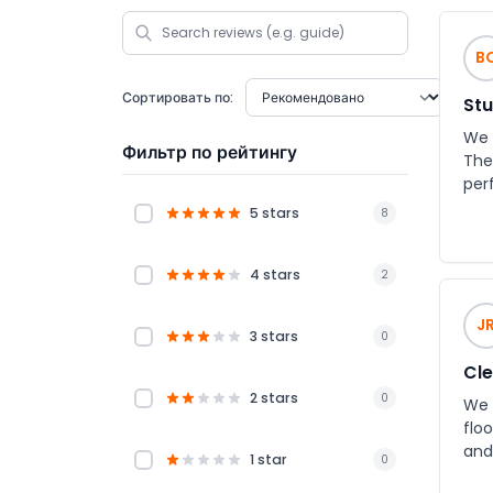
B
Сортировать по:
Stu
We 
Фильтр по рейтингу
The
per
5 stars
8
4 stars
2
J
3 stars
0
Cle
2 stars
0
We 
floo
and
1 star
0