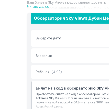
Ваш билет в Sky Views предоставляет доступ к
Читать далее
стеклянной горке, захватывающей прогулке по 
прозрачный пол и почувствуйте прилив адренали
Обсерватория Sky Views Дубай Це
Основные моменты
Выберите дату
Включено
Взрослые
Политика в отношении детей и взрослых
Вещи, которые нужно знать
Ребенок
(4-12)
Местоположение
Билет на вход в обсерваторию Sky V
Приобретите билет на вход в обсерваторию Sky 
Политика отмены
Address Sky Views Dubai на высоте 219 метров н
горке — самой высокой в ОАЭ — а также 360° п
Аравийский залив.