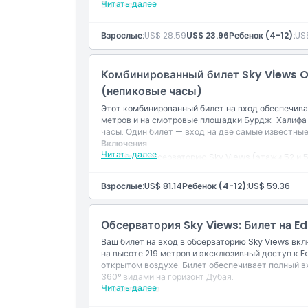
Читать далее
Включения
Вход в обсерваторию Sky Views (этажи 52 и 
Доступ к стеклянной горке (одна поездка)
Взрослые:
US$ 28.59
US$ 23.96
Ребенок (4-12):
US$
Панорамный вид 360° на горизонт Дубая
Комбинированный билет Sky Views 
(непиковые часы)
Этот комбинированный билет на вход обеспечива
метров и на смотровые площадки Бурдж-Халифа н
часы. Один билет — вход на две самые известны
Включения
Читать далее
Вход в обсерваторию Sky Views (этажи 52 и 
Вход в Бурдж-Халифа (этажи 124 и 125)
Действителен в непиковые часы
Взрослые:
US$ 81.14
Ребенок (4-12):
US$ 59.36
Панорамный вид 360° с обеих смотровых пл
Обсерватория Sky Views: Билет на E
Ваш билет на вход в обсерваторию Sky Views в
на высоте 219 метров и эксклюзивный доступ к 
открытом воздухе. Билет обеспечивает полный 
360° видами на горизонт Дубая.
Читать далее
Что включено
Вход в обсерваторию Sky Views (этажи 52 и 