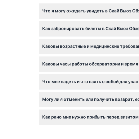
Что я могу ожидать увидеть в Скай Вьюз О
Вы насладитесь захватывающими панорамны
Как забронировать билеты в Скай Вьюз Обз
впечатления включают прогулку по 25-мет
или Эдж Уок.
Вы можете легко забронировать билеты онла
Каковы возрастные и медицинские требован
простым шагам оформления заказа, чтобы п
Для Эдж Уок и Стеклянной горки вы должны бы
Каковы часы работы обсерватории и время
должны иметь согласие родителя или опекун
Обсерватория и Стеклянная горка открыты еж
Что мне надеть и что взять с собой для учас
пожалуйста, уточняйте при бронировании)
Одевайтесь удобно и скромно, избегайте с
Могу ли я отменить или получить возврат, 
туфли, а также необходимо взять с собой д
Билеты не подлежат возврату и отмене ни п
Как рано мне нужно прибыть перед визитом
Рекомендуется прибыть как минимум за 30 
спешки.