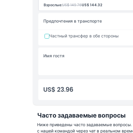
Доступ к Edge Walk (прогулка по краю на вы
Взрослые:
US$ 149.76
US$ 144.32
Панорамный вид 360° на горизонт Дубая
Предпочтения в транспорте
Частный трансфер в обе стороны
Имя гостя
US$ 23.96
Часто задаваемые вопросы
Ниже приведены часто задаваемые вопросы. Е
с нашей командой через чат в реальном врем