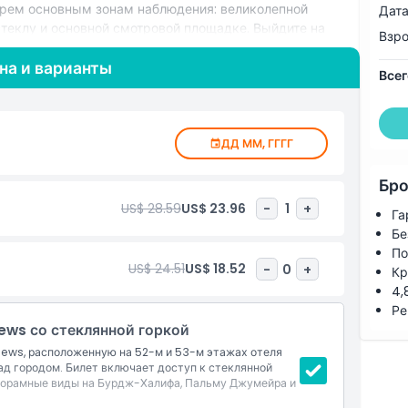
 трем основным зонам наблюдения: великолепной
Дата
стеклу и основной смотровой площадке. Выйдите на
Взр
на, глядя вниз на городские улицы.
на и варианты
Всег
ДД ММ, ГГГГ
Бро
US$ 28.59
US$ 23.96
-
1
+
Га
Бе
По
US$ 24.51
US$ 18.52
-
0
+
Кр
4,
Ре
iews со стеклянной горкой
Views, расположенную на 52-м и 53-м этажах отеля
ад городом. Билет включает доступ к стеклянной
анорамные виды на Бурдж-Халифа, Пальму Джумейра и