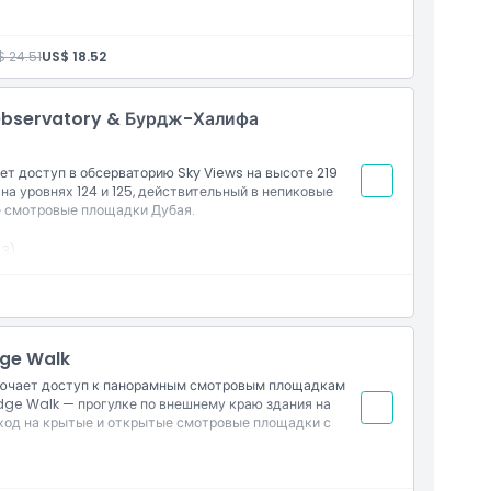
53)
 24.51
US$ 18.52
Observatory & Бурдж-Халифа
ет доступ в обсерваторию Sky Views на высоте 219
а уровнях 124 и 125, действительный в непиковые
е смотровые площадки Дубая.
53)
ощадок
dge Walk
ключает доступ к панорамным смотровым площадкам
Edge Walk — прогулке по внешнему краю здания на
вход на крытые и открытые смотровые площадки с
53)