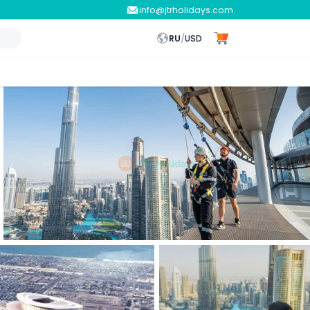
info@jtrholidays.com
RU
/
USD