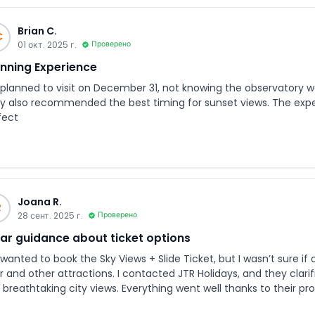
Brian C.
C
01 окт. 2025 г.
Проверено
nning Experience
planned to visit on December 31, not knowing the observatory wa
y also recommended the best timing for sunset views. The exp
fect
Joana R.
R
28 сент. 2025 г.
Проверено
ar guidance about ticket options
wanted to book the Sky Views + Slide Ticket, but I wasn’t sure if
r and other attractions. I contacted JTR Holidays, and they clari
 breathtaking city views. Everything went well thanks to their pr