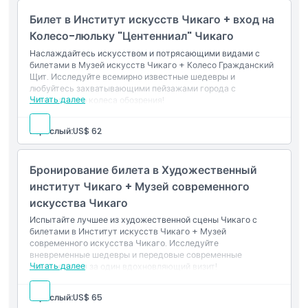
Часы работы
Билет в Институт искусств Чикаго + вход на
Колесо-люльку "Центенниал" Чикаго
Вещи, которые нужно знать
Наслаждайтесь искусством и потрясающими видами с
билетами в Музей искусств Чикаго + Колесо Гражданский
Щит. Исследуйте всемирно известные шедевры и
любуйтесь захватывающими пейзажами города с
Местоположение
Читать далее
легендарного колеса обозрения!
Как добраться туда
Взрослый:
US$ 62
Бронирование билета в Художественный
Как воспользоваться
институт Чикаго + Музей современного
искусства Чикаго
Политика отмены
Испытайте лучшее из художественной сцены Чикаго с
билетами в Институт искусств Чикаго + Музей
современного искусства Чикаго. Исследуйте
вневременные шедевры и передовые современные
Читать далее
произведения за один вдохновляющий визит!
Взрослый:
US$ 65