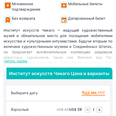
Мгновенное
Мобильные билеты
подтверждение
Без возврата
Датированный билет
Институт искусств Чикаго — ведущий художественный
музей и обязательное место для посещения любителями
искусства и культурными энтузиастами. Будучи вторым по
величине художественным музеем в Соединённых Штатах,
он предлагает исключительную коллекцию шедевров
известных художников, таких как Винсент ван Гог,
Читать далее
Сальвадор Дали, Клод Моне, Пабло Пикассо и Грант Вуд.
Расположенный в центре Чикаго, музей с потрясающей
Институт искусств Чикаго Цена и варианты
архитектурой и гостеприимной атмосферой предоставляет
идеальный фон для изучения тысяч произведений
искусства, охватывающих столетия и разнообразные
культуры. Посетители могут полюбоваться знаковыми
Выберите дату
ДД ММ, ГГГГ
картинами, такими как Спальня, Американская готика и
Старый гитарист, одновременно открывая для себя всё —
от классического до современного искусства. Институт
Взрослый
US$ 40
US$ 39
-
1
+
искусств Чикаго также предлагает меняющиеся