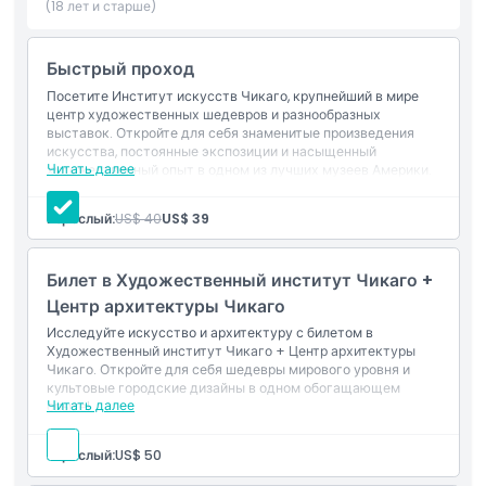
временные выставки, демонстрирующие уникальные темы
(18 лет и старше)
и свежие взгляды, обеспечивая динамичное и
увлекательное впечатление с каждым визитом. Идеально
Быстрый проход
подходит для семей, студентов и туристов, этот музей
мирового класса сочетает творчество, историю и
Посетите Институт искусств Чикаго, крупнейший в мире
центр художественных шедевров и разнообразных
образование в вдохновляющей среде. Независимо от того,
выставок. Откройте для себя знаменитые произведения
ищете ли вы известные шедевры или хотите открыть
искусства, постоянные экспозиции и насыщенный
скрытые таланты, Институт искусств Чикаго обещает
Читать далее
художественный опыт в одном из лучших музеев Америки.
незабываемое путешествие по яркому миру искусства.
Взрослый:
US$ 40
US$ 39
Основные моменты
Билет в Художественный институт Чикаго +
Центр архитектуры Чикаго
Включено
Исследуйте искусство и архитектуру с билетом в
Художественный институт Чикаго + Центр архитектуры
Чикаго. Откройте для себя шедевры мирового уровня и
Политика в отношении детей и взрослых
культовые городские дизайны в одном обогащающем
Читать далее
опыте!
Исключения
Взрослый:
US$ 50