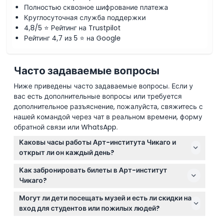
Полностью сквозное шифрование платежа
Круглосуточная служба поддержки
4,8/5 ⭐ Рейтинг на Trustpilot
Рейтинг 4,7 из 5 ⭐ на Google
Часто задаваемые вопросы
Ниже приведены часто задаваемые вопросы. Если у
вас есть дополнительные вопросы или требуется
дополнительное разъяснение, пожалуйста, свяжитесь с
нашей командой через чат в реальном времени, форму
обратной связи или WhatsApp.
Каковы часы работы Арт-института Чикаго и
открыт ли он каждый день?
Арт-институт Чикаго открыт в понедельник и с
Как забронировать билеты в Арт-институт
среды по воскресенье с 11:00 до 17:00, а по
Чикаго?
четвергам — с 11:00 до 20:00. Он закрыт по
Вы можете легко забронировать билеты онлайн
вторникам, а также в День благодарения, на
Могут ли дети посещать музей и есть ли скидки на
прямо на этом сайте для удобства. Просто
Рождество и в Новый год (может изменяться —
вход для студентов или пожилых людей?
выберите предпочтительную дату и время во время
пожалуйста, подтвердите при бронировании).