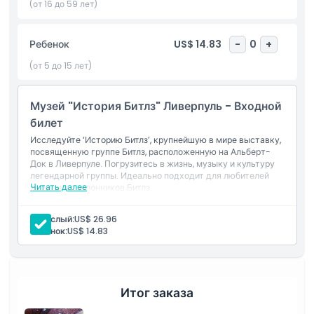
языках и озвучен сестрой Джона Леннона, что делает его
(от 16 до 59 лет)
ещё более особенным. Если вы любите музыку, историю или
The Beatles, то это обязательно к посещению в Ливерпуле!
Ребенок
US$ 14.83
-
0
+
(от 5 до 15 лет)
Основные моменты
Музей "История Битлз" Ливерпуль - Входной
Включено
билет
Исследуйте ‘Историю Битлз’, крупнейшую в мире выставку,
посвященную группе Битлз, расположенную на Альберт-
Политика в отношении детей и взрослых
Док в Ливерпуле. Погрузитесь в жизнь, музыку и культуру
легендарной группы. Идеально подходит для любителей
Читать далее
музыки и поклонников Битлз.
Исключения
Взрослый:
US$ 26.96
Ребенок:
US$ 14.83
Часы работы
Вещи, которые нужно знать
Итог заказа