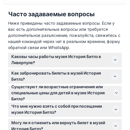
Часто задаваемые вопросы
Ниже приведены часто задаваемые вопросы. Если у
вас есть дополнительные вопросы или требуется
дополнительное разъяснение, пожалуйста, свяжитесь с
нашей командой через чат в реальном времени, форму
обратной связи или WhatsApp.
Каковы часы работы музея История Битлз в
Ливерпуле?
Музей обычно открыт ежедневно с 9:00 до 18:30,
Как забронировать билеты в музей История
последний вход разрешен до 17:00 (возможны
Битлз?
изменения — пожалуйста, уточняйте при
Существуют ли возрастные ограничения или
Вы можете легко забронировать билеты онлайн
бронировании).
специальные цены для детей в музее История
прямо на этом сайте для удобства и
Битлз?
гарантированного входа.
Дети в возрасте от 0 до 4 лет проходят бесплатно, а
Что мне нужно взять с собой при посещении
с 16 лет и старше действуют взрослые тарифы.
музея История Битлз?
Возьмите с собой ваучер с забронированным
Могу ли я отменить или вернуть билет в музей
билетом для обмена при входе; аудиогиды на 12
История Битлз?