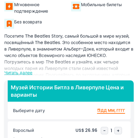
Мгновенное
Мобильные билеты
подтверждение
Без возврата
Посетите The Beatles Story, самый большой в мире музей,
посвящённый The Beatles. Это особенное место находится
в Ливерпуле, в знаменитом Альберт-Доке, который входит в
число объектов Всемирного наследия ЮНЕСКО.
Погрузитесь в мир The Beatles и узнайте, как четыре
молодых парня из Ливерпуля стали самой известной
Читать далее
группой в истории. Прогуляйтесь по экспозициям, которые
показывают их путь от небольшой местной группы до
Музей Истории Битлз в Ливерпуле Цена и
мировых суперзвёзд. Увидьте удивительные предметы,
варианты
такие как их настоящие инструменты, костюмы и личные
вещи. Изучите места, важные для их истории, такие как
The Cavern Club, Abbey Road Studios и их первые дома.
Выберите дату
ДД ММ, ГГГГ
Этот опыт интерактивен и интересен для всех возрастов. Вы
можете пройти самостоятельную экскурсию и слушать
бесплатный мультимедийный гид, который расскажет
Взрослый
US$ 26.96
-
1
+
интересные факты и истории. Этот гид доступен на разных