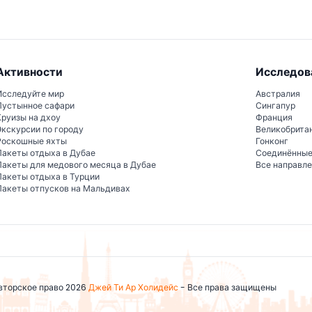
Активности
Исследов
Исследуйте мир
Австралия
Пустынное сафари
Сингапур
Круизы на дхоу
Франция
Экскурсии по городу
Великобрита
Роскошные яхты
Гонконг
Пакеты отдыха в Дубае
Соединённы
Пакеты для медового месяца в Дубае
Все направл
Пакеты отдыха в Турции
Пакеты отпусков на Мальдивах
вторское право 2026
Джей Ти Ар Холидейс
- Все права защищены