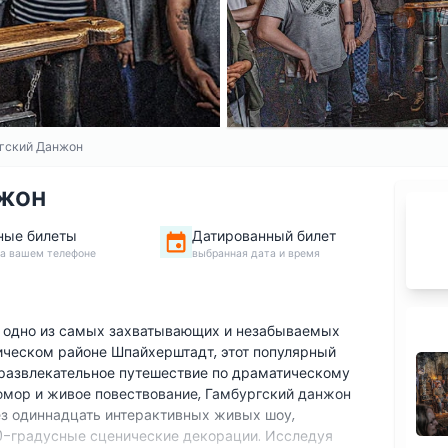
ргский Данжон
нжон
ные билеты
Датированный билет
на вашем телефоне
выбранная дата и время
е одно из самых захватывающих и незабываемых
ическом районе Шпайхерштадт, этот популярный
 развлекательное путешествие по драматическому
юмор и живое повествование, Гамбургский данжон
з одиннадцать интерактивных живых шоу,
0-градусные сценические декорации. Исследуя