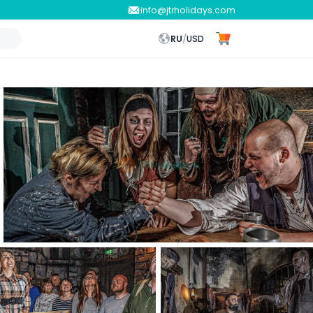
info@jtrholidays.com
RU
/
USD