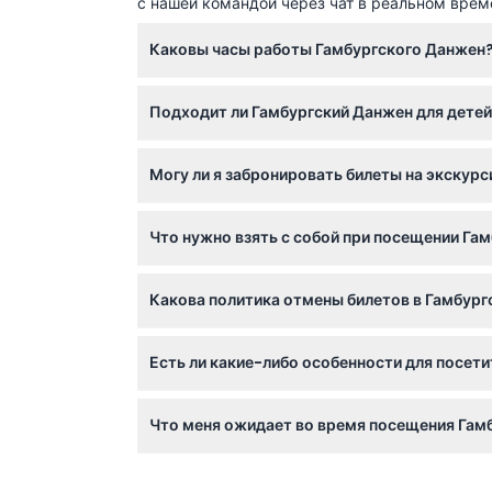
с нашей командой через чат в реальном врем
Каковы часы работы Гамбургского Данжен
Гамбургский Данжен открыт с 10:00 до 17:00
Подходит ли Гамбургский Данжен для детей
(возможны изменения — пожалуйста, уточня
Гамбургский Данжен подходит для посетителе
Могу ли я забронировать билеты на экскурс
посетители от 15 лет оплачивают взрослый 
Да, доступны экскурсии на английском язы
Что нужно взять с собой при посещении Га
что если менее четырех гостей забронирую
Поскольку нет возможности оставить багаж
Какова политика отмены билетов в Гамбург
комфортного времяпрепровождения.
Билеты не подлежат возврату и отмене, поэ
Есть ли какие-либо особенности для посет
Для каждой группы разрешена только одна 
Что меня ожидает во время посещения Гам
обязательно уточняйте доступность при бро
Ожидайте захватывающий, интерактивный о
темную 600-летнюю историю Гамбурга, соч