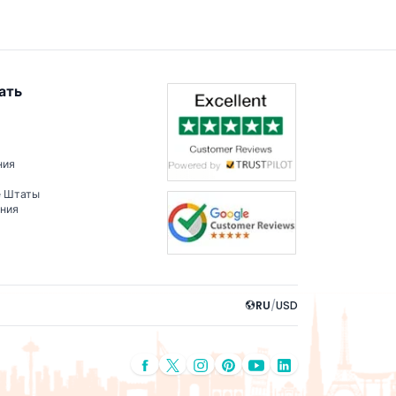
ать
ния
е Штаты
ения
RU
/
USD