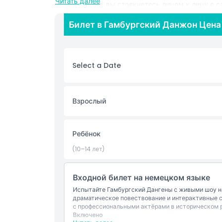
Читать далее
пространство, вы столкнетесь лицом к лицу с 
зловещий палач объясняет свои жестокие метод
Билет в Гамбургский Данжон Цена
заключённые принуждаются к признаниям, и пе
Приключение продолжается в старой гавани, г
ожесточённые пиратские сражения с Ганзейски
драматический внутренний аттракцион свободн
Select a Date
чтобы затем с головой окунуться в темноту в 
адреналина, поклонникам истории и впервые по
достопримечательностей Гамбурга. Если вы ищет
посмотреть в Гамбурге, эта уникальная смесь 
Взрослый
Основные моменты
Ребёнок
(10–14 лет)
Включено
Входной билет на немецком языке
Политика в отношении детей и взрослых
Испытайте Гамбургский Дангены с живыми шоу 
драматическое повествование и интерактивные 
Исключения
с профессиональными актёрами в историческом 
Включено