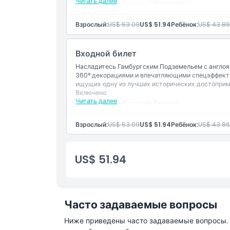
Читать далее
Вход в: Гамбургский Подземелье
Персонал, говорящий на немецком языке
Часы работы
Взрослый:
US$ 53.09
US$ 51.94
Ребёнок:
US$ 43.86
Вещи, которые нужно знать
Входной билет
Насладитесь Гамбургским Подземельем с англо
Местоположение
360° декорациями и впечатляющими спецэффекта
ищущих одну из лучших исторических достоприм
Включено
Читать далее
Как добраться туда
Вход в: Гамбургский Данжон
Персонал, говорящий на английском языке
Взрослый:
US$ 53.09
US$ 51.94
Ребёнок:
US$ 43.86
Политика отмены
US$ 51.94
Часто задаваемые вопросы
Ниже приведены часто задаваемые вопросы. Е