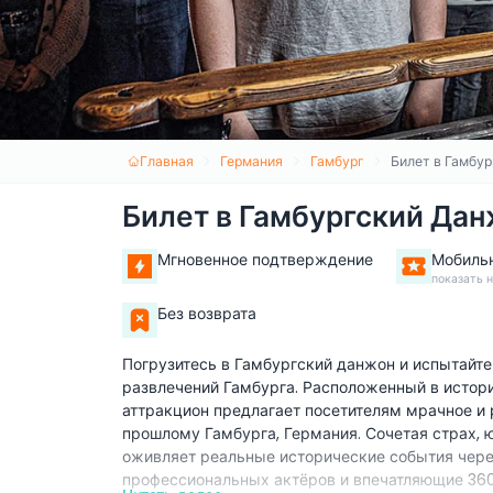
Главная
Германия
Гамбург
Билет в Гамбу
Билет в Гамбургский Да
Мгновенное подтверждение
Мобиль
показать 
Без возврата
Погрузитесь в Гамбургский данжон и испытайт
развлечений Гамбурга. Расположенный в истор
аттракцион предлагает посетителям мрачное и
прошлому Гамбурга, Германия. Сочетая страх, 
оживляет реальные исторические события чере
профессиональных актёров и впечатляющие 36