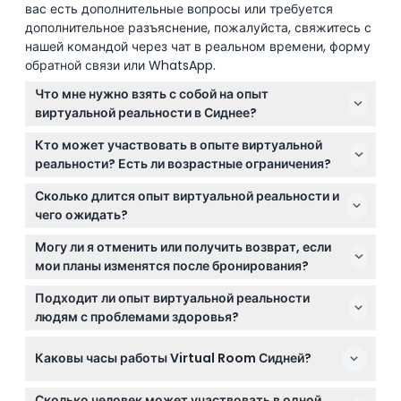
вас есть дополнительные вопросы или требуется
Политика отмены
дополнительное разъяснение, пожалуйста, свяжитесь с
нашей командой через чат в реальном времени, форму
обратной связи или WhatsApp.
Что мне нужно взять с собой на опыт
виртуальной реальности в Сиднее?
Просто возьмите себя и ваше чувство приключения!
Кто может участвовать в опыте виртуальной
Рекомендуется удобная одежда, так как вы будете
реальности? Есть ли возрастные ограничения?
двигаться, и не забудьте забронировать билет
Участникам должно быть не менее 10 лет, в
онлайн через этот сайт, чтобы гарантировать себе
Сколько длится опыт виртуальной реальности и
некоторых игровых главах требуются более
место.
чего ожидать?
старшие игроки, например, 12 или 14+. Дети от 8 лет
Каждое приключение в VR-эскейп-руме длится
и старше могут участвовать под присмотром
Могу ли я отменить или получить возврат, если
около 45 минут, где вы и ваша команда решаете
взрослых в определённых играх.
мои планы изменятся после бронирования?
головоломки в захватывающих 3D виртуальных
К сожалению, билеты не подлежат возврату и
мирах. Также вас ждут забавные фото во время
Подходит ли опыт виртуальной реальности
отмене, поэтому убедитесь, что ваши планы
игры и после неё.
людям с проблемами здоровья?
окончательны перед бронированием желаемой
Это мероприятие не рекомендуется для людей с
даты и времени на этом сайте.
Каковы часы работы Virtual Room Сидней?
медицинскими состояниями, такими как высокое
кровяное давление или эпилепсия. Если у вас есть
Virtual Room Сидней работает каждый день с 10:00
опасения, лучше тщательно оценить своё состояние
Сколько человек может участвовать в одной