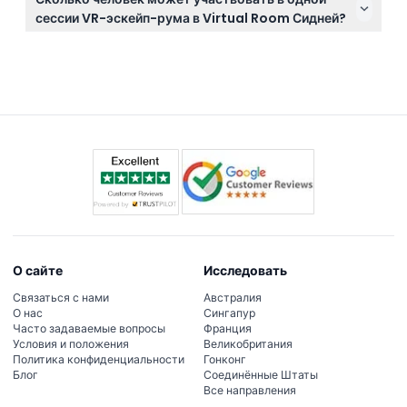
до 22:00, так что вы можете выбрать удобное
здоровья перед бронированием.
сессии VR-эскейп-рума в Virtual Room Сидней?
время во время онлайн-бронирования на этом
В каждой сессии может играть от 2 до 4 человек,
сайте (время может изменяться — пожалуйста,
что идеально подходит для небольших групп друзей
подтверждайте при бронировании).
или семьи. Рекомендуется бронировать вместе
онлайн, чтобы ваша команда могла играть
одновременно.
О сайте
Исследовать
Связаться с нами
Австралия
О нас
Сингапур
Часто задаваемые вопросы
Франция
Условия и положения
Великобритания
Политика конфиденциальности
Гонконг
Блог
Соединённые Штаты
Все направления