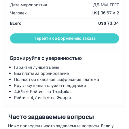
Политика в отношении детей и взрослых
Дата мероприятия
ДД ММ, ГГГГ
Человек
US$ 36.67 × 2
Исключения
Всего
US$ 73.34
Не подходит для
Перейти к оформлению заказа
Часы работы
Бронируйте с уверенностью
Гарантия лучшей цены
Вещи, которые нужно знать
Без платы за бронирование
Полностью сквозное шифрование платежа
Круглосуточная служба поддержки
Местоположение
4,8/5 ⭐ Рейтинг на Trustpilot
Рейтинг 4,7 из 5 ⭐ на Google
Как добраться туда
Часто задаваемые вопросы
Как воспользоваться
Ниже приведены часто задаваемые вопросы. Если у