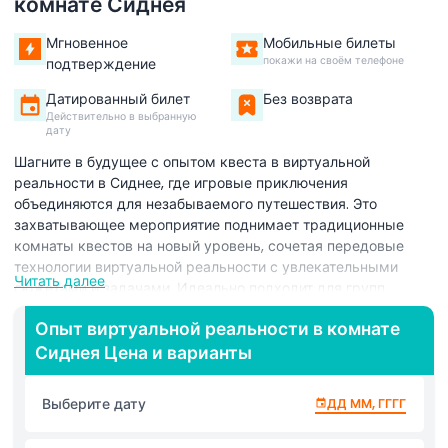
комнате Сиднея
Мгновенное
Мобильные билеты
покажи на своём телефоне
подтверждение
Датированный билет
Без возврата
Действительно в выбранную
дату
Шагните в будущее с опытом квеста в виртуальной
реальности в Сиднее, где игровые приключения
объединяются для незабываемого путешествия. Это
захватывающее мероприятие поднимает традиционные
комнаты квестов на новый уровень, сочетая передовые
технологии виртуальной реальности с увлекательными
Читать далее
сюжетами и задачами. Идеально подходит для групп
друзей, семей или тимбилдинга, опыт погружает вас в
Опыт виртуальной реальности в комнате
полностью цифровой мир, где командная работа, быстрое
Сиднея Цена и варианты
мышление и креативность становятся ключом к решению
головоломок и выполнению миссии. Квест в виртуальной
реальности в Сиднее предлагает уникальный способ
Выберите дату
ДД ММ, ГГГГ
сблизиться с близкими или коллегами, исследуя
фантастические миры от космоса до древних цивилизаций.