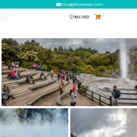
info@jtrholidays.com
RU
/
USD