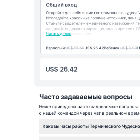
Общий вход
Вещи, которые нужно знать
Откройте для себя яркие геотермальные чудеса
Исследуйте красочные горячие источники, пенящ
Станьте свидетелем ежедневного извержения ге
Местоположение
ландшафты, демонстрирующие мощь природы. Об
Читать далее
искателей приключений.
Как добраться туда
Взрослый:
US$ 27.60
US$ 26.42
Ребенок:
US$ 9.99
U
Как воспользоваться
US$ 26.42
Политика отмены
Часто задаваемые вопросы
Ниже приведены часто задаваемые вопросы. Е
с нашей командой через чат в реальном врем
Каковы часы работы Термического Чудесног
Термический Чудесный мир Вайотапу открыт 