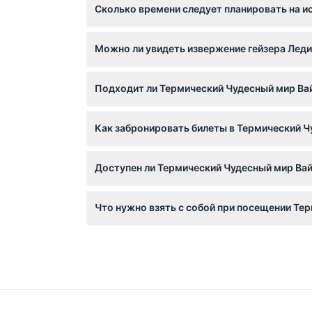
Сколько времени следует планировать на и
пожалуйста, уточняйте при бронировании).
Полный самостоятельный маршрут по Терми
Можно ли увидеть извержение гейзера Леди
красочными геотермальными объектами и 
Да! Гейзер Леди Нокс извергается ежедневно
Подходит ли Термический Чудесный мир Вай
Дети в возрасте от 0 до 4 лет могут входить
Как забронировать билеты в Термический Ч
колясок и инвалидных кресел, планируйте с
Вы можете забронировать билеты онлайн пря
Доступен ли Термический Чудесный мир Вай
будьте уверены в своих планах перед брон
Нет, Термический Чудесный мир Вайотапу н
Что нужно взять с собой при посещении Те
Носите удобную обувь для прогулок и берит
принимаются — оплата возможна только пла