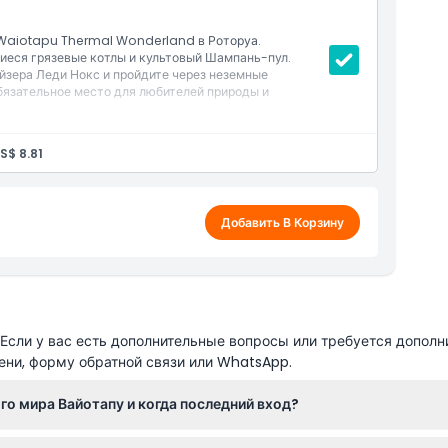
 Waiotapu Thermal Wonderland в Роторуа.
иеся грязевые котлы и культовый Шампань-пул.
йзера Леди Нокс и пройдите через неземные
язательное место для любителей природы и
S$ 8.81
Добавить В Корзину
сли у вас есть дополнительные вопросы или требуется дополн
ени, форму обратной связи или WhatsApp.
о мира Вайотапу и когда последний вход?
ежедневно с 8:30 до 16:30, последний вход в 15:00. Закрыт в