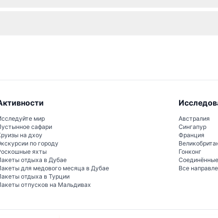
едоставляются для всех водных активностей для вашей безопас
нировать билеты онлайн прямо здесь, на этом сайте.
Активности
Исследов
Исследуйте мир
Австралия
Пустынное сафари
Сингапур
Круизы на дхоу
Франция
Экскурсии по городу
Великобрита
Роскошные яхты
Гонконг
Пакеты отдыха в Дубае
Соединённы
Пакеты для медового месяца в Дубае
Все направл
Пакеты отдыха в Турции
Пакеты отпусков на Мальдивах