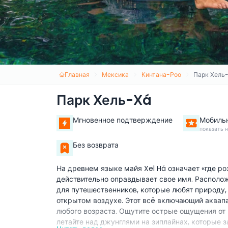
Главная
Мексика
Кинтана-Роо
Парк Хель
Парк Хель-Хá
Мгновенное подтверждение
Мобиль
показать 
Без возврата
На древнем языке майя Xel Há означает «где ро
действительно оправдывает свое имя. Располож
для путешественников, которые любят природу
открытом воздухе. Этот всë включающий аквап
любого возраста. Ощутите острые ощущения от 
летайте над джунглями на зиплайнах, которые 