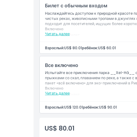
Часы работы
Билет с обычным входом
Наслаждайтесь доступом к природной красоте па
Вещи, которые нужно знать
чистых реках, живописными тропами в джунглях
подходит для посетителей, ищущих более коротки
Включено
Читать далее
Местоположение
Входной билет
Прогулки по лесу
Завтрак
Взрослый:
US$ 80.01
ребёнок:
US$ 60.01
Обед
Политика отмены
Закуски
Безалкогольные напитки
Все включено
Открытый бар
Сноркелинг
Испытайте все приключения парка __Xel-Há__ с
Использование снаряжения для сноркелинга
прыжками со скал, плаванием по реке, а также 
Велосипеды
пакет «всё включено» для эко-приключений в Ри
Спасательные жилеты и надувные круги
Включено
Детская площадка
Читать далее
Входной билет
Шезлонги, гамак и зоны отдыха
Прогулки по лесу
Ячейки для хранения, полотенца, туалеты, р
Завтрак
Взрослый:
US$ 120.01
ребёнок:
US$ 90.01
Парковка
Обед
WiFi
Закуски
Безалкогольные напитки
Открытый бар
US$ 80.01
Сноркелинг
Использование снаряжения для сноркелинга