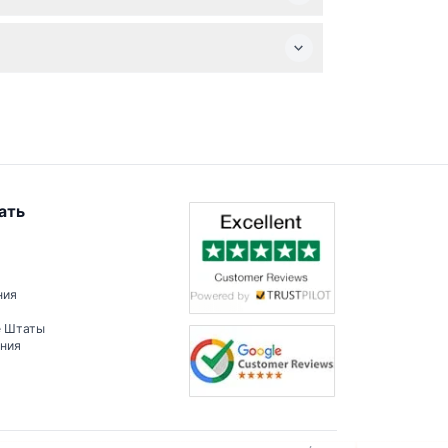
ности.
ать
ния
е Штаты
ения