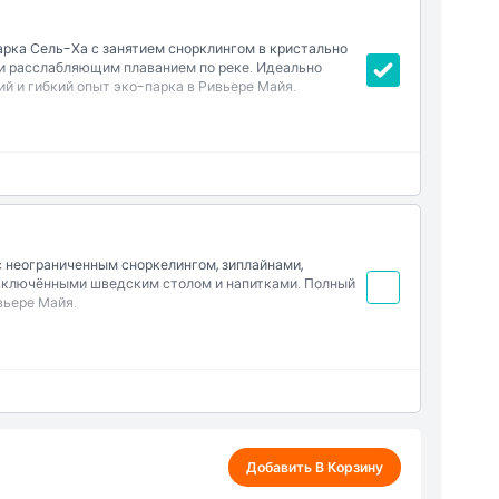
рка Сель-Ха с занятием снорклингом в кристально
 и расслабляющим плаванием по реке. Идеально
й и гибкий опыт эко-парка в Ривьере Майя.
 неограниченным сноркелингом, зиплайнами,
с включёнными шведским столом и напитками. Полный
вьере Майя.
аздевалки и душевые
Добавить В Корзину