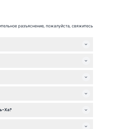
ительное разъяснение, пожалуйста, свяжитесь
онировании).
тых участков; всё остальное, включая еду,
ких детей, а беременным следует избегать
ль-Ха?