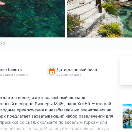
-Хá
ные билеты
Датированный билет
на вашем телефоне
выбранная дата
ждается вода», и этот волшебный экопарк
енный в сердце Ривьеры Майя, парк Xel Há — это рай
, водные приключения и незабываемые впечатления на
арк предлагает захватывающий набор развлечений для
прыжков со скал, скользите по веселым горкам или
заканчиваются в воде. Исследуйте кристально чистую