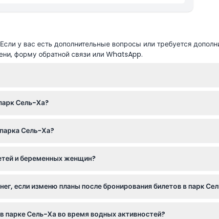
аздевалки и душевые
сли у вас есть дополнительные вопросы или требуется дополн
ени, форму обратной связи или WhatsApp.
18:00 (время может изменяться — пожалуйста, уточняйте при бр
 парк Сель-Ха?
граниченный снорклинг с использованием оборудования.
 парка Сель-Ха?
лагаемый солнцезащитный крем и обувь для воды из-за каменис
детей и беременных женщин?
чено.
, но некоторые активности не рекомендуются для совсем малень
енег, если изменю планы после бронирования билетов в парк Се
ия не возможны после подтверждения вашего бронирования.
в парке Сель-Ха во время водных активностей?