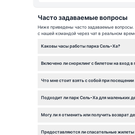
Велосипеды
Спасательные жилеты и надувные круги
Детская площадка
Часто задаваемые вопросы
Шезлонги, гамак и зоны отдыха
Ячейки для хранения, полотенца, туалеты, р
Ниже приведены часто задаваемые вопросы. Е
Парковка
с нашей командой через чат в реальном врем
WiFi
Каковы часы работы парка Сель-Ха?
Парк Сель-Ха открыт ежедневно с 8:30 до 
Включено ли снорклинг с билетом на вход в
Да, с вашим входным билетом включён нео
Что мне стоит взять с собой при посещении
Рекомендуем взять с собой удобный биораз
Подходит ли парк Сель-Ха для маленьких 
напитки и снаряжение для снорклинга, вклю
Парк подходит для детей от 5 лет и старше
Могу ли я отменить или получить возврат д
физических и водных развлечений.
Нет, отмена, возврат средств или изменен
Предоставляются ли спасательные жилеты 