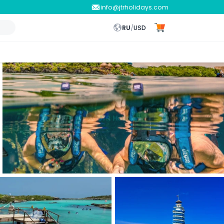
info@jtrholidays.com
RU
/
USD