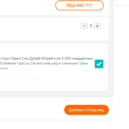
ДД ММ, ГГГГ
-
1
+
Сноу Парке Ски Дубай! Играйте на 3 000 квадратных
бслейные трассы, Гигантский шар и снежные горки
ения.
временем пребывания.
Ледяную пещеру.
ее, гигантском шаре, зарплатных автомобилях и на
ки, одноразовые носки, снежные ботинки и
Добавить В Корзину