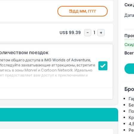
he ticket.
Ски 
ay or on different days for each park.
ДД ММ, ГГГГ
 tickets. Make sure to go to the parks before the
Дата
the IMG and Ski Dubai packages.
US$ 99.39
-
1
+
Про
atsApp delivery. Display the mobile ticket at the
D; students, show your Student IDs.
Ски
оличеством поездок
Всег
летом общего доступа в IMG Worlds of Adventure,
 Исследуйте захватывающие аттракционы, встретите
итесь в зоны Marvel и Cartoon Network. Идеально
илет предоставляет вам доступ к приключениям и
Бро
ure, крупнейший крытый тематический парк в Дубае
м четырем зонам: Marvel, Cartoon Network, Lost
Га
Бе
 росте
По
Кр
4,
Ре