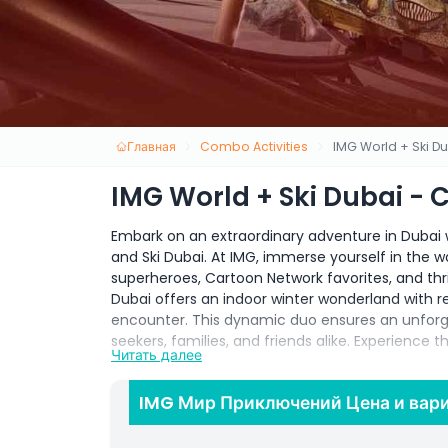
Главная
Combo Activities
IMG World + Ski D
IMG World + Ski Dubai -
Embark on an extraordinary adventure in Dubai
and Ski Dubai. At IMG, immerse yourself in the w
superheroes, Cartoon Network favorites, and thr
Dubai offers an indoor winter wonderland with r
encounter. This dynamic duo ensures an unforget
seekers, families, and friends alike. Experience t
Читать далее
Ticket & Admission Guidelines:
IMG Мир Приключений Цена и вар
The tickets have a minimum validity period o
days.