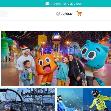
info@jtrholidays.com
RU
/
USD