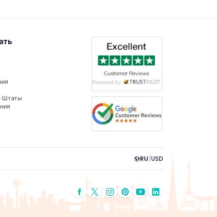
ать
ния
е Штаты
ения
RU
/
USD