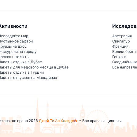
Активности
Исследов
Исследуйте мир
Австралия
Пустынное сафари
Сингапур
Круизы на дхоу
Франция
Экскурсии по городу
Великобрита
Роскошные яхты
Гонконг
Пакеты отдыха в Дубае
Соединённы
Пакеты для медового месяца в Дубае
Все направл
Пакеты отдыха в Турции
Пакеты отпусков на Мальдивах
вторское право 2026
Джей Ти Ар Холидейс
- Все права защищены