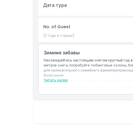
Дата тура
Политика отмены
No. of Guest
(2 года и старше)
Зимние забавы
Наслаждайтесь настоящим снегом круглый год в 
метров снега, попробуйте тюбинговые склоны, бо
для увлекательного семейного времяпрепровожд
Включения
Читать далее
Единый вход в Сноу Парк с неограниченным 
Доступ к активностям Сноу Парка, включая 
Неограниченное количество поездок на бобсл
тюбинговой трассе.
Одна поездка на кресельном подъёмнике.
Одна поездка на Мountain Thriller.
Зимняя одежда предоставляется: куртка, брю
бесплатные флисовые перчатки.
Шлемы обязательны для детей до 13 лет.