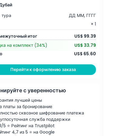
Дубай
 тура
ДД ММ, ГГГГ
× 1
межуточный итог
US$ 99.39
дка на комплект
(34%)
US$ 33.79
о
US$ 65.60
Перейти к оформлению заказа
нируйте с уверенностью
рантия лучшей цены
з платы за бронирование
лностью сквозное шифрование платежа
углосуточная служба поддержки
8/5 ⭐ Рейтинг на Trustpilot
йтинг 4,7 из 5 ⭐ на Google