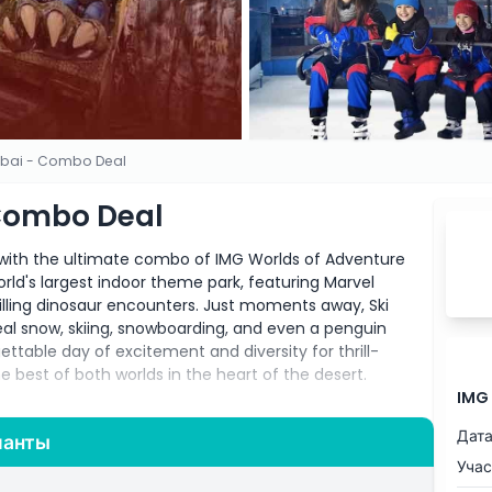
ubai - Combo Deal
 Combo Deal
 with the ultimate combo of IMG Worlds of Adventure
orld's largest indoor theme park, featuring Marvel
illing dinosaur encounters. Just moments away, Ski
eal snow, skiing, snowboarding, and even a penguin
table day of excitement and diversity for thrill-
he best of both worlds in the heart of the desert.
IMG
Дата
ианты
f 1-3 months, allowing for single-use on different
Учас