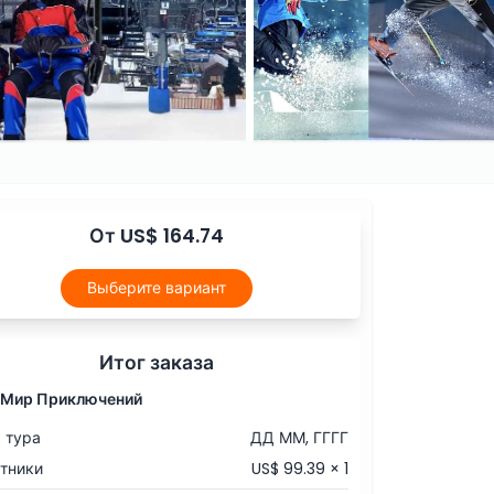
От US$ 164.74
Выберите вариант
Итог заказа
 Мир Приключений
 тура
ДД ММ, ГГГГ
тники
US$ 99.39 × 1