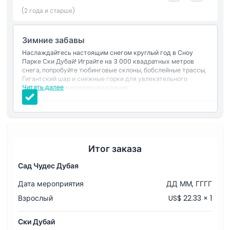
(2 года и старше)
Зимние забавы
Наслаждайтесь настоящим снегом круглый год в Сноу
Парке Ски Дубай! Играйте на 3 000 квадратных метров
снега, попробуйте тюбинговые склоны, бобслейные трассы,
Гигантский шар и снежные горки для увлекательного
Читать далее
семейного времяпрепровождения.
Включения
Единый вход в Сноу Парк с неограниченным временем
пребывания.
Доступ к активностям Сноу Парка, включая Ледяную
пещеру.
Неограниченное количество поездок на бобслее,
Итог заказа
гигантском шаре, зарплатных автомобилях и на
тюбинговой трассе.
Сад Чудес Дубая
Одна поездка на кресельном подъёмнике.
Одна поездка на Мountain Thriller.
Дата мероприятия
ДД ММ, ГГГГ
Зимняя одежда предоставляется: куртка, брюки,
одноразовые носки, снежные ботинки и бесплатные
Взрослый
US$ 22.33 × 1
флисовые перчатки.
Шлемы обязательны для детей до 13 лет.
Ски Дубай