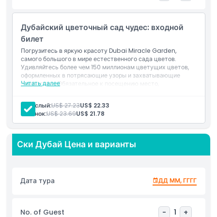
Вещи, которые нужно знать
Дубайский цветочный сад чудес: входной
билет
Местоположение
Погрузитесь в яркую красоту Dubai Miracle Garden,
самого большого в мире естественного сада цветов.
Удивляйтесь более чем 150 миллионам цветущих цветов,
оформленных в потрясающие узоры и захватывающие
Политика отмены
Читать далее
скульптуры. Обязательное к посещению место,
предлагающее приятный и живописный опыт для всех
возрастов!
Взрослый:
US$ 27.23
US$ 22.33
Включено в стоимость
Ребенок:
US$ 23.69
US$ 21.78
Вход в Dubai Miracle Garden с доступом ко всем
общей зонам и цветочным экспозициям
Возможность исследовать более 109 миллионов
Ски Дубай Цена и варианты
цветущих цветов на площади 72 000 квадратных
метров
Доступ к достопримечательностям, включая топиарий
Микки Мауса и цветную структуру Emirates A380
Прогулка по тематическим садам и наслаждение
Дата тура
ДД ММ, ГГГГ
уникальными цветовыми композициями и зонами для
фотографий
Подходит для всех возрастных групп; открыт с
октября по апрель (закрыт в летние месяцы)
No. of Guest
-
1
+