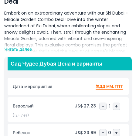
Deal
Embark on an extraordinary adventure with our Ski Dubai +
Miracle Garden Combo Deal! Dive into the winter
wonderland of Ski Dubai, where exhilarating slopes and
snowy delights await. Then, stroll through the enchanting
Miracle Garden, adorned with vibrant and awe-inspiring
floral displays. This exclusive combo promises the perfect
Читать далее
fusion of winter thrills and the beauty of nature's blooms.
Immerse yourself in the best of both worlds, creating
Сад Чудес Дубая Цена и варианты
memories that blend the excitement of skiing with the
enchantment of Miracle Garden. Book now for a unique
experience that captivates the senses and leaves you with
lasting impressions of joy and beauty. Don't miss this
Дата мероприятия
ДД ММ, ГГГГ
opportunity to enjoy the ultimate winter and floral
adventure!
Взрослый
US$ 27.23
-
1
+
(12+ лет)
Включено
Ребенок
US$ 23.69
-
0
+
Политика в отношении детей и взрослых