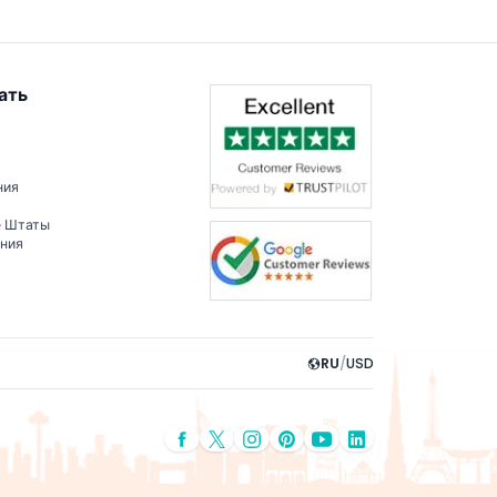
ать
ния
е Штаты
ения
RU
/
USD