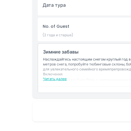
Дата тура
Политика отмены
No. of Guest
(2 года и старше)
Зимние забавы
Наслаждайтесь настоящим снегом круглый год в 
метров снега, попробуйте тюбинговые склоны, бо
для увлекательного семейного времяпрепровожд
Включения
Читать далее
Единый вход в Сноу Парк с неограниченным 
Доступ к активностям Сноу Парка, включая 
Неограниченное количество поездок на бобсл
тюбинговой трассе.
Одна поездка на кресельном подъёмнике.
Одна поездка на Мountain Thriller.
Зимняя одежда предоставляется: куртка, брю
бесплатные флисовые перчатки.
Шлемы обязательны для детей до 13 лет.