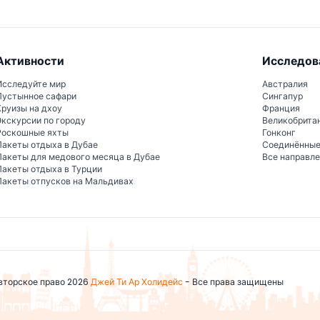
Активности
Исследов
Исследуйте мир
Австралия
Пустынное сафари
Сингапур
Круизы на дхоу
Франция
Экскурсии по городу
Великобрита
Роскошные яхты
Гонконг
Пакеты отдыха в Дубае
Соединённы
Пакеты для медового месяца в Дубае
Все направл
Пакеты отдыха в Турции
Пакеты отпусков на Мальдивах
вторское право 2026
Джей Ти Ар Холидейс
- Все права защищены