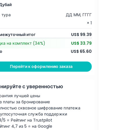
Дубай
 тура
ДД ММ, ГГГГ
× 1
межуточный итог
US$ 99.39
дка на комплект
(34%)
US$ 33.79
о
US$ 65.60
Перейти к оформлению заказа
нируйте с уверенностью
рантия лучшей цены
з платы за бронирование
лностью сквозное шифрование платежа
углосуточная служба поддержки
8/5 ⭐ Рейтинг на Trustpilot
йтинг 4,7 из 5 ⭐ на Google