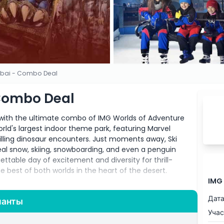
ubai - Combo Deal
 Combo Deal
 with the ultimate combo of IMG Worlds of Adventure
orld's largest indoor theme park, featuring Marvel
illing dinosaur encounters. Just moments away, Ski
eal snow, skiing, snowboarding, and even a penguin
table day of excitement and diversity for thrill-
he best of both worlds in the heart of the desert.
IMG
Дата
ианты
f 1-3 months, allowing for single-use on different
Учас