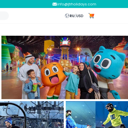
info@jtrholidays.com
RU
/
USD