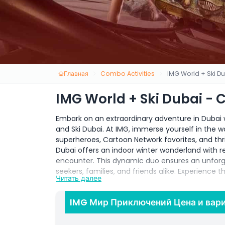
Главная
Combo Activities
IMG World + Ski D
IMG World + Ski Dubai -
Embark on an extraordinary adventure in Dubai
and Ski Dubai. At IMG, immerse yourself in the w
superheroes, Cartoon Network favorites, and thr
Dubai offers an indoor winter wonderland with r
encounter. This dynamic duo ensures an unforget
seekers, families, and friends alike. Experience t
Читать далее
Ticket & Admission Guidelines:
IMG Мир Приключений Цена и вар
The tickets have a minimum validity period o
days.