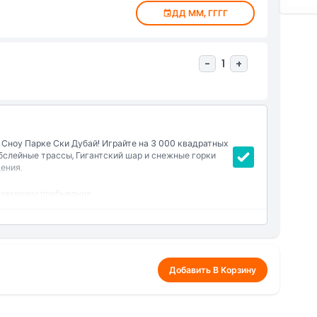
ДД ММ, ГГГГ
-
1
+
Сноу Парке Ски Дубай! Играйте на 3 000 квадратных
бслейные трассы, Гигантский шар и снежные горки
ения.
временем пребывания.
Ледяную пещеру.
ее, гигантском шаре, зарплатных автомобилях и на
ки, одноразовые носки, снежные ботинки и
Добавить В Корзину