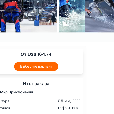
От US$ 164.74
Выберите вариант
Итог заказа
 Мир Приключений
 тура
ДД ММ, ГГГГ
тники
US$ 99.39 × 1