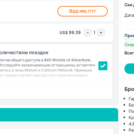
he ticket.
Ски 
ay or on different days for each park.
ДД ММ, ГГГГ
 tickets. Make sure to go to the parks before the
Дата
the IMG and Ski Dubai packages.
US$ 99.39
-
1
+
Про
atsApp delivery. Display the mobile ticket at the
D; students, show your Student IDs.
Ски
оличеством поездок
Всег
летом общего доступа в IMG Worlds of Adventure,
 Исследуйте захватывающие аттракционы, встретите
итесь в зоны Marvel и Cartoon Network. Идеально
илет предоставляет вам доступ к приключениям и
Бро
ure, крупнейший крытый тематический парк в Дубае
м четырем зонам: Marvel, Cartoon Network, Lost
Га
Бе
 росте
По
Кр
4,
Ре