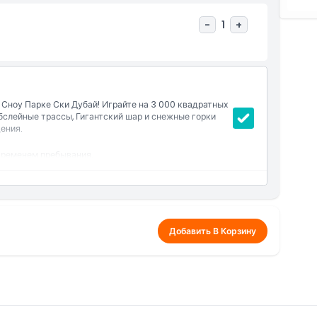
-
1
+
Сноу Парке Ски Дубай! Играйте на 3 000 квадратных
бслейные трассы, Гигантский шар и снежные горки
ения.
временем пребывания.
Ледяную пещеру.
ее, гигантском шаре, зарплатных автомобилях и на
ки, одноразовые носки, снежные ботинки и
Добавить В Корзину