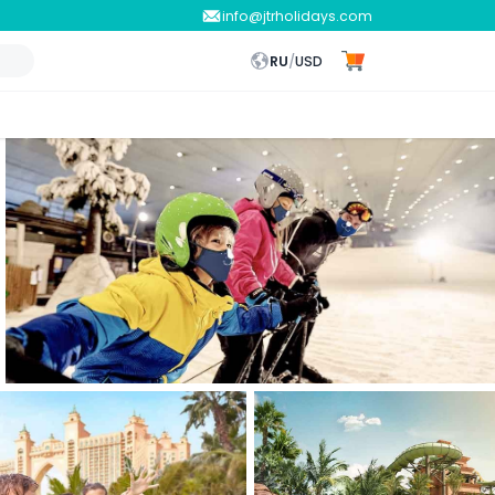
info@jtrholidays.com
RU
/
USD