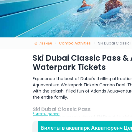
Главная
Combo Activities
Ski Dubai Classic 
Ski Dubai Classic Pass &
Waterpark Tickets
Experience the best of Dubai's thrilling attractio
Aquaventure Waterpark Tickets Combo Deal. This
with the splash-filled fun of Atlantis Aquavent
the entire family.
Ski Dubai Classic Pass
Читать далее
Escape to a snowy paradise at Ski Dubai, the Middl
Emirates. With the Ski Dubai Classic Pass, you can
Билеты в аквапарк Акватюренч Це