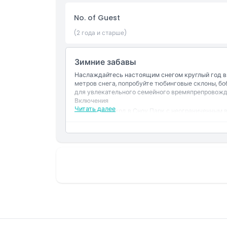
No. of Guest
Включено
(2 года и старше)
Политика в отношении детей и взрослых
Зимние забавы
Наслаждайтесь настоящим снегом круглый год в 
Часы работы
метров снега, попробуйте тюбинговые склоны, бо
для увлекательного семейного времяпрепровожд
Включения
Читать далее
Вещи, которые нужно знать
Единый вход в Сноу Парк с неограниченным 
Доступ к активностям Сноу Парка, включая 
Неограниченное количество поездок на бобсл
тюбинговой трассе.
Местоположение
Одна поездка на кресельном подъёмнике.
Одна поездка на Мountain Thriller.
Зимняя одежда предоставляется: куртка, брю
Политика отмены
бесплатные флисовые перчатки.
Шлемы обязательны для детей до 13 лет.