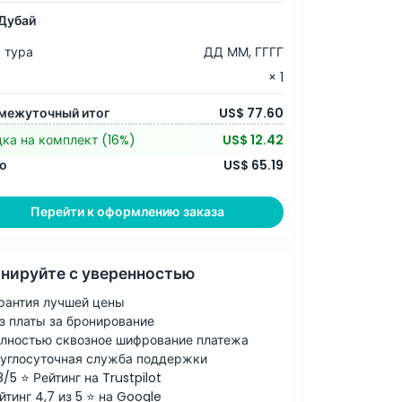
Дубай
 тура
ДД ММ, ГГГГ
× 1
межуточный итог
US$ 77.60
дка на комплект
(16%)
US$ 12.42
о
US$ 65.19
Перейти к оформлению заказа
нируйте с уверенностью
рантия лучшей цены
з платы за бронирование
лностью сквозное шифрование платежа
углосуточная служба поддержки
8/5 ⭐ Рейтинг на Trustpilot
йтинг 4,7 из 5 ⭐ на Google