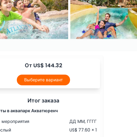
От US$ 144.32
Выберите вариант
Итог заказа
ты в аквапарк Акватюренч
 мероприятия
ДД ММ, ГГГГ
ослый
US$ 77.60 × 1