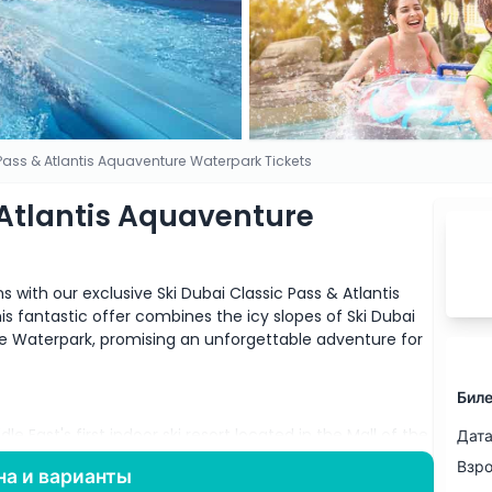
Pass & Atlantis Aquaventure Waterpark Tickets
 Atlantis Aquaventure
ns with our exclusive Ski Dubai Classic Pass & Atlantis
 fantastic offer combines the icy slopes of Ski Dubai
ure Waterpark, promising an unforgettable adventure for
Биле
e East's first indoor ski resort located in the Mall of the
Дата
 enjoy a variety of winter activities, including:
Взр
на и варианты