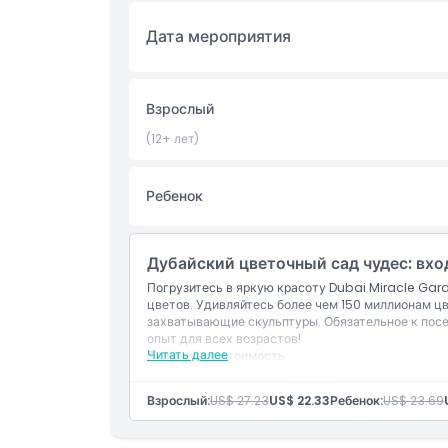
Включено
Дата мероприятия
Политика в отношении детей и взрослых
Взрослый
Вещи, которые нужно знать
(12+ лет)
Местоположение
Ребенок
Политика отмены
Дубайский цветочный сад чудес: вхо
Погрузитесь в яркую красоту Dubai Miracle Gar
цветов. Удивляйтесь более чем 150 миллионам ц
захватывающие скульптуры. Обязательное к пос
опыт для всех возрастов!
Читать далее
Включено в стоимость
Вход в Dubai Miracle Garden с доступом ко
Возможность исследовать более 109 миллио
Взрослый:
US$ 27.23
US$ 22.33
Ребенок:
US$ 23.69
метров
Доступ к достопримечательностям, включая 
A380