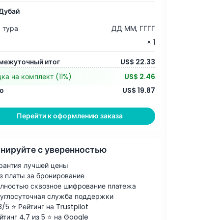
Дубай
 тура
ДД ММ, ГГГГ
× 1
межуточный итог
US$ 22.33
дка на комплект
(11%)
US$ 2.46
о
US$ 19.87
Перейти к оформлению заказа
нируйте с уверенностью
рантия лучшей цены
з платы за бронирование
лностью сквозное шифрование платежа
углосуточная служба поддержки
8/5 ⭐ Рейтинг на Trustpilot
йтинг 4,7 из 5 ⭐ на Google