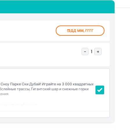
ение уникальными цветовыми композициями и зонами
 с октября по апрель (закрыт в летние месяцы)
ДД ММ, ГГГГ
-
1
+
Сноу Парке Ски Дубай! Играйте на 3 000 квадратных
бслейные трассы, Гигантский шар и снежные горки
ения.
временем пребывания.
Ледяную пещеру.
ее, гигантском шаре, зарплатных автомобилях и на