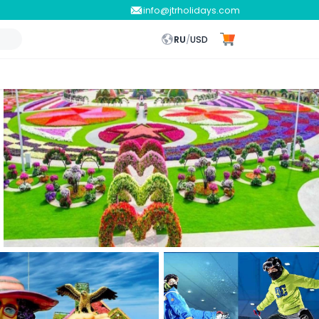
info@jtrholidays.com
RU
/
USD