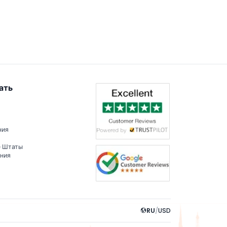
ать
ния
е Штаты
ения
RU
/
USD