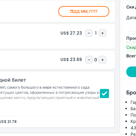
Ски 
ДД ММ, ГГГГ
Дата
US$ 27.23
-
1
+
Про
Ски
Всег
US$ 23.69
-
0
+
дной билет
den, самого большого в мире естественного сада
Бро
ветущих цветов, оформленных в потрясающие узоры и
ещению место, предлагающее приятный и живописный
Га
Бе
 всем общей зонам и цветочным экспозициям
По
нов цветущих цветов на площади 72 000 квадратных
Кр
US$ 21.78
4,
топиарий Микки Мауса и цветную структуру Emirates
Ре