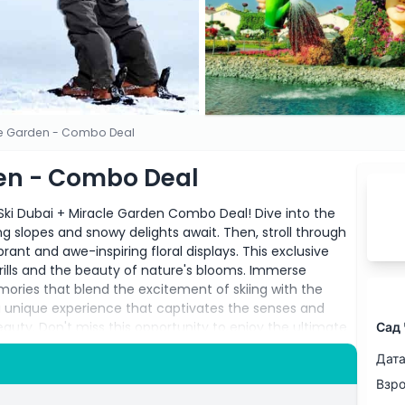
le Garden - Combo Deal
den - Combo Deal
Ski Dubai + Miracle Garden Combo Deal! Dive into the
ng slopes and snowy delights await. Then, stroll through
ant and awe-inspiring floral displays. This exclusive
rills and the beauty of nature's blooms. Immerse
mories that blend the excitement of skiing with the
 unique experience that captivates the senses and
Сад 
eauty. Don't miss this opportunity to enjoy the ultimate
Дата
Взр