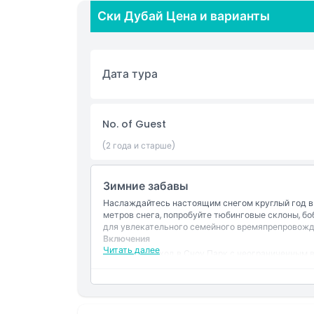
Прогулка по тематическим садам и наслажд
Ски Дубай Цена и варианты
для фотографий
Подходит для всех возрастных групп; открыт
Дата тура
No. of Guest
(2 года и старше)
Зимние забавы
Наслаждайтесь настоящим снегом круглый год в 
метров снега, попробуйте тюбинговые склоны, бо
для увлекательного семейного времяпрепровожд
Включения
Читать далее
Единый вход в Сноу Парк с неограниченным 
Доступ к активностям Сноу Парка, включая 
Неограниченное количество поездок на бобсл
тюбинговой трассе.
Одна поездка на кресельном подъёмнике.
Одна поездка на Мountain Thriller.