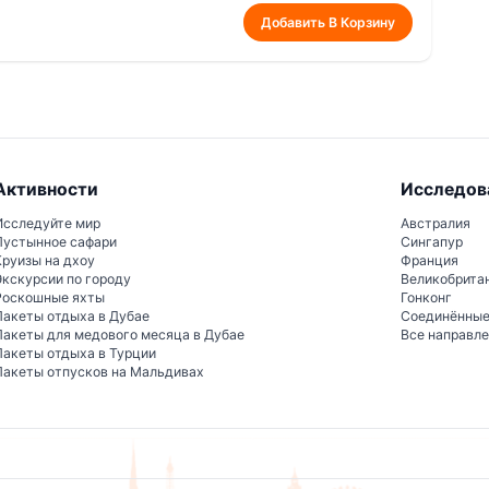
ки, одноразовые носки, снежные ботинки и
Добавить В Корзину
Активности
Исследов
Исследуйте мир
Австралия
Пустынное сафари
Сингапур
Круизы на дхоу
Франция
Экскурсии по городу
Великобрита
Роскошные яхты
Гонконг
Пакеты отдыха в Дубае
Соединённы
Пакеты для медового месяца в Дубае
Все направл
Пакеты отдыха в Турции
Пакеты отпусков на Мальдивах