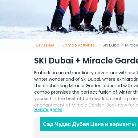
Главная
Combo Activities
SKI Dubai + Mirac
SKI Dubai + Miracle Gar
Embark on an extraordinary adventure with our 
winter wonderland of Ski Dubai, where exhilarati
the enchanting Miracle Garden, adorned with vibr
combo promises the perfect fusion of winter th
yourself in the best of both worlds, creating me
enchantment of Miracle Garden. Book now for a
Читать далее
leaves you with lasting impressions of joy and b
winter and floral adventure!
Сад Чудес Дубая Цена и варианты