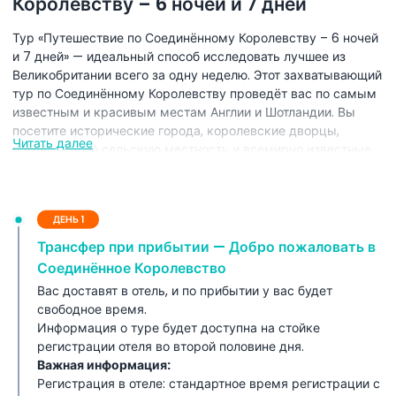
Королевству – 6 ночей и 7 дней
Тур «Путешествие по Соединённому Королевству – 6 ночей
и 7 дней» — идеальный способ исследовать лучшее из
Великобритании всего за одну неделю. Этот захватывающий
тур по Соединённому Королевству проведёт вас по самым
известным и красивым местам Англии и Шотландии. Вы
посетите исторические города, королевские дворцы,
Читать далее
потрясающую сельскую местность и всемирно известные
достопримечательности. Этот 7-дневный маршрут по
Великобритании тщательно разработан, чтобы дать вам
полное представление о британской культуре, истории и
ДЕНЬ 1
живописной красоте. От шумных улиц Лондона до
спокойных пейзажей Шотландского нагорья этот
Трансфер при прибытии — Добро пожаловать в
туристический пакет по Великобритании предлагает
Соединённое Королевство
идеальный баланс между осмотром
Вас доставят в отель, и по прибытии у вас будет
достопримечательностей и отдыхом. С комфортными
свободное время.
гостиницами, экскурсиями с гидом и плавными
Информация о туре будет доступна на стойке
трансферами вы сможете наслаждаться путешествием по
регистрации отеля во второй половине дня.
Соединённому Королевству без стресса. Независимо от
Важная информация:
того, интересуетесь ли вы историей, архитектурой или
Регистрация в отеле: стандартное время регистрации с
природой, тур «Путешествие по Соединённому Королевству