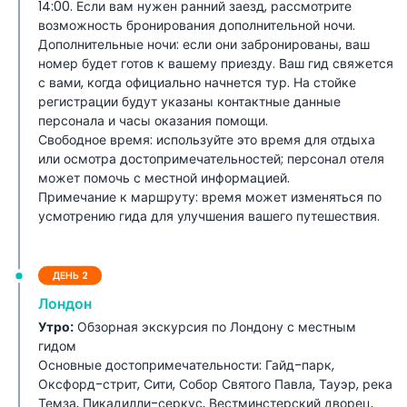
14:00. Если вам нужен ранний заезд, рассмотрите
– 6 ночей и 7 дней» предложит что-то для каждого. Это
возможность бронирования дополнительной ночи.
один из лучших турпакетов по Великобритании для
Дополнительные ночи: если они забронированы, ваш
путешественников, желающих познакомиться с
номер будет готов к вашему приезду. Ваш гид свяжется
очарованием и многообразием Соединённого Королевства
с вами, когда официально начнется тур. На стойке
всего за несколько дней.
регистрации будут указаны контактные данные
персонала и часы оказания помощи.
Свободное время: используйте это время для отдыха
Включено
или осмотра достопримечательностей; персонал отеля
может помочь с местной информацией.
Условия и положения
Примечание к маршруту: время может изменяться по
усмотрению гида для улучшения вашего путешествия.
Политика оплаты
ДЕНЬ 2
Лондон
Утро:
Обзорная экскурсия по Лондону с местным
гидом
Основные достопримечательности: Гайд-парк,
Оксфорд-стрит, Сити, Собор Святого Павла, Тауэр, река
Темза, Пикадилли-серкус, Вестминстерский дворец,