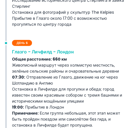
Исследование исторического центра Стирлинга и замка
Стирлинг
Остановка для фотографий у скульптур The Kelpies
Прибытие в Глазго около 17:00 с возможностью
прогуляться по центру города
ДЕНЬ 6
Глазго - Личфилд - Лондон
Общее расстояние: 660 км
Живописный маршрут через холмистую местность,
зелёные сельские районы и очаровательные деревни
07:30:
Отправление из Глазго, движение на юг через
Шотландию в Англию
Остановка в Личфилде для прогулки и обеда; город
известен своим красивым собором с тремя башнями и
историческими мощёными улицами
19:00:
Прибытие в Лондон
Примечание:
Если группа небольшая, этот этап может
быть пройден поездом или самолётом без гида, и
остановка в Личфилде будет пропущена.