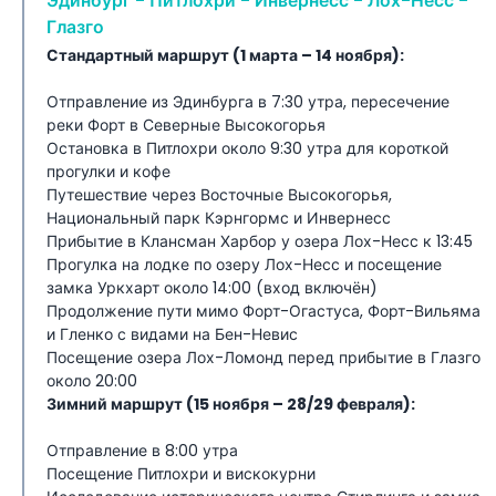
Эдинбург - Питлохри - Инвернесс - Лох-Несс -
Глазго
Стандартный маршрут (1 марта – 14 ноября):
Отправление из Эдинбурга в 7:30 утра, пересечение
реки Форт в Северные Высокогорья
Остановка в Питлохри около 9:30 утра для короткой
прогулки и кофе
Путешествие через Восточные Высокогорья,
Национальный парк Кэрнгормс и Инвернесс
Прибытие в Клансман Харбор у озера Лох-Несс к 13:45
Прогулка на лодке по озеру Лох-Несс и посещение
замка Уркхарт около 14:00 (вход включён)
Продолжение пути мимо Форт-Огастуса, Форт-Вильяма
и Гленко с видами на Бен-Невис
Посещение озера Лох-Ломонд перед прибытие в Глазго
около 20:00
Зимний маршрут (15 ноября – 28/29 февраля):
Отправление в 8:00 утра
Посещение Питлохри и вискокурни