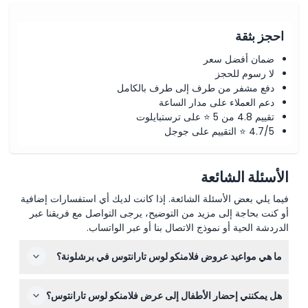
احجز بثقة
ضمان أفضل سعر
لا رسوم للحجز
دفع مشفر من طرف إلى طرف بالكامل
دعم العملاء على مدار الساعة
تقييم 4.8 من 5 ⭐ على ترستبايلوت
4.7/5 ⭐ التقييم على جوجل
الأسئلة الشائعة
فيما يلي بعض الأسئلة الشائعة. إذا كانت لديك أي استفسارات إضافية
أو كنت بحاجة إلى مزيد من التوضيح، يرجى التواصل مع فريقنا عبر
الدردشة الحية أو نموذج الاتصال بنا أو عبر الواتساب.
ما هي مواعيد عروض فلامنكو لوس تارانتوس في برشلونة؟
العروض تُقام يومياً في الساعة 5:30 مساءً، 6:30 مساءً، 7:30
هل يمكنني إحضار الأطفال إلى عرض فلامنكو لوس تارانتوس؟
مساءً، و8:30 مساءً (قد تختلف الأوقات — يرجى التأكد عند