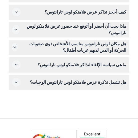
الحجز).
نعم، الأطفال من عمر 0-6 سنوات يمكنهم الحضور مجاناً، مما
كيف أحجز تذاكر عرض فلامنكو لوس تارانتوس؟
يجعلها تجربة ثقافية رائعة للعائلات.
يمكنك حجز تذاكرك بسهولة عبر الإنترنت هنا في هذا الموقع، مع
ماذا يجب أن أحضر أو أتوقع عند حضور عرض فلامنكو لوس
اختيار الوقت المفضل للعرض ونوع التذكرة.
تارانتوس؟
احضر تأكيد الحجز الخاص بك ووصل مبكراً لتأمين مقعد جيد؛ قد
هل مكان لوس تارانتوس مناسب للأشخاص ذوي صعوبات
يضطر المتأخرون للوقوف.
الحركة أو الذين لديهم عربات أطفال؟
نعم، المكان مناسب لوضع عربات الأطفال وكراسي المتحركة
ما هي سياسة الإلغاء لتذاكر فلامنكو لوس تارانتوس؟
لضمان استمتاع الجميع بالعرض بشكل مريح.
التذاكر غير قابلة للاسترداد ولا يمكن تغييرها أو إلغاؤها، لذلك
هل تشمل تذكرة عرض فلامنكو لوس تارانتوس الوجبات؟
يُرجى التأكد من خططك قبل الحجز.
التذاكر العادية تشمل دخول العرض فقط، ولكن يمكنك اختيار
تذكرة عامة + تاباس للاستمتاع بالعشاء مع العرض.